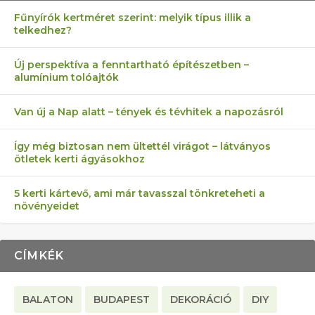
Fűnyírók kertméret szerint: melyik típus illik a
telkedhez?
AZ ÖNELLÁTÁS 13 PONTJA
6 LEGJOBB NÖVÉNY SZOMSZÉD
MÁRPEDIG A TŰZIJÁTÉK NEM MENŐ!
FÉLREÉRTETT KERTÉSZKEDÉS:
AKI ELDOBÁLJA A CIGICSIKKEKET,
Új perspektíva a fenntartható építészetben –
alumínium tolóajtók
KEZDŐKNEK
ELLEN
TÉRKŐ ÉS MURVA
AZ EGY KÖ…
Van új a Nap alatt – tények és tévhitek a napozásról
Így még biztosan nem ültettél virágot – látványos
ötletek kerti ágyásokhoz
5 kerti kártevő, ami már tavasszal tönkreteheti a
növényeidet
CÍMKÉK
BALATON
BUDAPEST
DEKORÁCIÓ
DIY