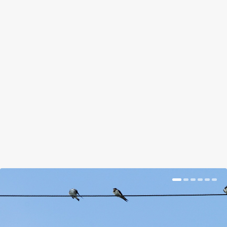
by
Kiss Gábor
|
Mar 26, 2018
|
Hír
|
0
|
Annyira jót sikerült beszélgeti az egyik kedves itt
lakó hölggyel, hogy a végén megkaptam tőle a
kert építéséről készített fotókat is, így
megmutathatom, hogyan született ez a kis
ékszerdoboz.
BŐVEBBEN