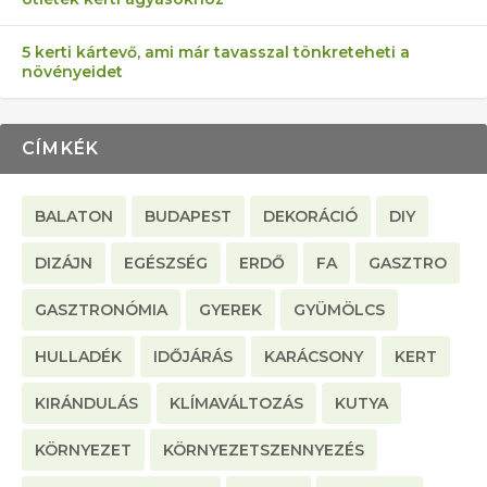
5 kerti kártevő, ami már tavasszal tönkreteheti a
növényeidet
CÍMKÉK
BALATON
BUDAPEST
DEKORÁCIÓ
DIY
DIZÁJN
EGÉSZSÉG
ERDŐ
FA
GASZTRO
GASZTRONÓMIA
GYEREK
GYÜMÖLCS
HULLADÉK
IDŐJÁRÁS
KARÁCSONY
KERT
KIRÁNDULÁS
KLÍMAVÁLTOZÁS
KUTYA
KÖRNYEZET
KÖRNYEZETSZENNYEZÉS