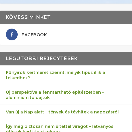
KÖVESS MINKET
FACEBOOK
LEGUTÓBBI BEJEGYTÉSEK
Fűnyírók kertméret szerint: melyik típus illik a
telkedhez?
AZ ÖNELLÁTÁS 13 PONTJA
6 LEGJOBB NÖVÉNY SZOMSZÉD
MÁRPEDIG A TŰZIJÁTÉK NEM MENŐ!
AKI ELDOBÁLJA A CIGICSIKKEKET,
FÉLREÉRTETT KERTÉSZKEDÉS:
Új perspektíva a fenntartható építészetben –
alumínium tolóajtók
KEZDŐKNEK
ELLEN
AZ EGY KÖ…
TÉRKŐ ÉS MURVA
Van új a Nap alatt – tények és tévhitek a napozásról
Így még biztosan nem ültettél virágot – látványos
ötletek kerti ágyásokhoz