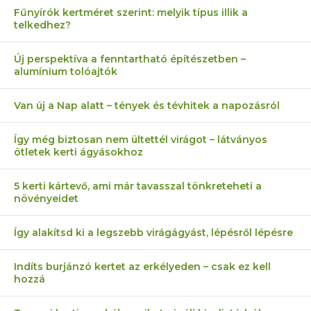
Fűnyírók kertméret szerint: melyik típus illik a
telkedhez?
Új perspektíva a fenntartható építészetben –
alumínium tolóajtók
Van új a Nap alatt – tények és tévhitek a napozásról
Így még biztosan nem ültettél virágot – látványos
ötletek kerti ágyásokhoz
5 kerti kártevő, ami már tavasszal tönkreteheti a
növényeidet
Így alakítsd ki a legszebb virágágyást, lépésről lépésre
Indíts burjánzó kertet az erkélyeden – csak ez kell
hozzá