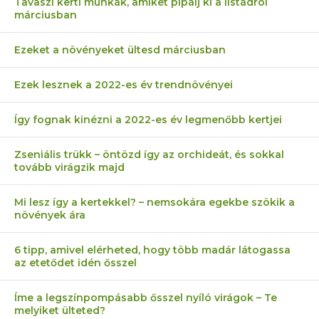
Tavaszi kerti munkák, amiket pipálj ki a listádról
márciusban
Ezeket a növényeket ültesd márciusban
Ezek lesznek a 2022-es év trendnövényei
Így fognak kinézni a 2022-es év legmenőbb kertjei
Zseniális trükk – öntözd így az orchideát, és sokkal
tovább virágzik majd
Mi lesz így a kertekkel? – nemsokára egekbe szökik a
növények ára
6 tipp, amivel elérheted, hogy több madár látogassa
az etetődet idén ősszel
Íme a legszínpompásabb ősszel nyíló virágok – Te
melyiket ülteted?