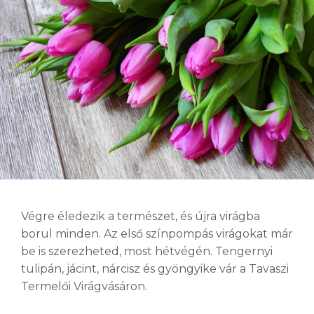
Végre éledezik a természet, és újra virágba
borul minden. Az első színpompás virágokat már
be is szerezheted, most hétvégén. Tengernyi
tulipán, jácint, nárcisz és gyöngyike vár a Tavaszi
Termelői Virágvásáron.