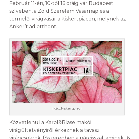
Február 11-én, 10-től 16 óráig vár Budapest
szívében, a Zöld Szerelem Vasárnap és a
termelői virágvásár a Kiskertpiacon, melynek az
Anker’t ad otthont.
(kép:kiskertpiac)
Közvetlenül a Karol&Blase makói
virágültetvényiről érkeznek a tavaszi
virágcsokrok, főszerepben a nárcisszal, aminek 16