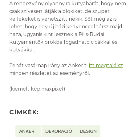
A rendezvény olyannyira kutyabarát, hogy nem
csak szívesen látják a blökiket, de szuper
kellékeket is vehetsz itt nekik. Sőt még az is
lehet, hogy egy új házi kedvenccel térsz majd
haza, ugyanis kint lesznek a Pilis-Budai
Kutyamentők örökbe fogadható cicákkal és
kutyákkal.
Tehát vasárnap irány az Anker’t!
Itt megtalálsz
minden részletet az eseményről.
(kiemelt kép:maxpixel)
CÍMKÉK:
ANKERT
DEKORÁCIÓ
DESIGN