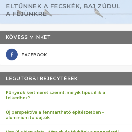
ELTŰNNEK A FECSKÉK, BAJ ZÚDUL
A FEJÜNKRE
KÖVESS MINKET
FACEBOOK
LEGUTÓBBI BEJEGYTÉSEK
Fűnyírók kertméret szerint: melyik típus illik a
telkedhez?
AZ ÖNELLÁTÁS 13 PONTJA
6 LEGJOBB NÖVÉNY SZOMSZÉD
MÁRPEDIG A TŰZIJÁTÉK NEM MENŐ!
FÉLREÉRTETT KERTÉSZKEDÉS:
AKI ELDOBÁLJA A CIGICSIKKEKET,
Új perspektíva a fenntartható építészetben –
alumínium tolóajtók
KEZDŐKNEK
ELLEN
TÉRKŐ ÉS MURVA
AZ EGY KÖ…
Van új a Nap alatt – tények és tévhitek a napozásról