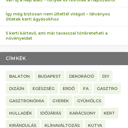
Így még biztosan nem ültettél virágot – látványos
ötletek kerti ágyásokhoz
5 kerti kártevő, ami már tavasszal tönkreteheti a
növényeidet
CÍMKÉK
BALATON
BUDAPEST
DEKORÁCIÓ
DIY
DIZÁJN
EGÉSZSÉG
ERDŐ
FA
GASZTRO
GASZTRONÓMIA
GYEREK
GYÜMÖLCS
HULLADÉK
IDŐJÁRÁS
KARÁCSONY
KERT
KIRÁNDULÁS
KLÍMAVÁLTOZÁS
KUTYA