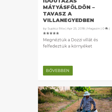
IDŐUTAZÁS
MÁTYÁSFÖLDÖN –
TAVASZ A
VILLANEGYEDBEN
by
Suplicz Rita
|
Apr 25, 2018
|
Magazin
|
0
|
Megnéztük a Dozzi villát és
felfedeztük a környéket
BŐVEBBEN