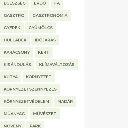
EGÉSZSÉG
ERDŐ
FA
GASZTRO
GASZTRONÓMIA
GYEREK
GYÜMÖLCS
HULLADÉK
IDŐJÁRÁS
KARÁCSONY
KERT
KIRÁNDULÁS
KLÍMAVÁLTOZÁS
KUTYA
KÖRNYEZET
KÖRNYEZETSZENNYEZÉS
KÖRNYEZETVÉDELEM
MADÁR
MŰANYAG
MŰVÉSZET
NÖVÉNY
PARK