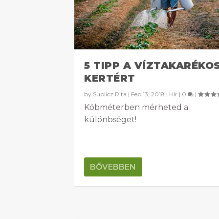
5 TIPP A VÍZTAKARÉKO
KERTÉRT
by
Suplicz Rita
|
Feb 13, 2018
|
Hír
|
0
|
Köbméterben mérheted a
különbséget!
BŐVEBBEN