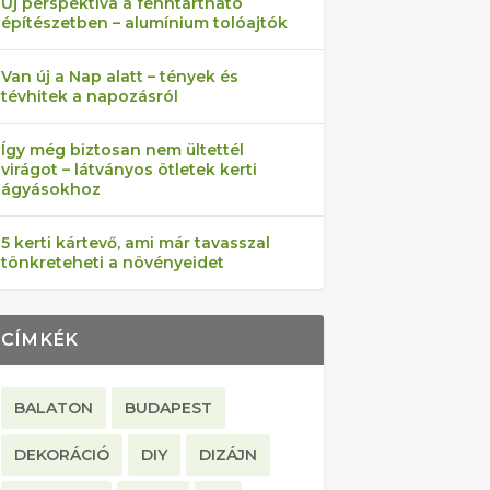
Új perspektíva a fenntartható
építészetben – alumínium tolóajtók
Van új a Nap alatt – tények és
tévhitek a napozásról
Így még biztosan nem ültettél
virágot – látványos ötletek kerti
ágyásokhoz
5 kerti kártevő, ami már tavasszal
tönkreteheti a növényeidet
CÍMKÉK
BALATON
BUDAPEST
DEKORÁCIÓ
DIY
DIZÁJN