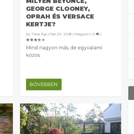
MILYEN BEYONCÉ,
GEORGE CLOONEY,
OPRAH ÉS VERSACE
KERTJE?
by
Tálas Ági
|
Feb 20, 2018
|
Magazin
|
0
|
Mind nagyon más, de egyvalami
közös.
BŐVEBBEN