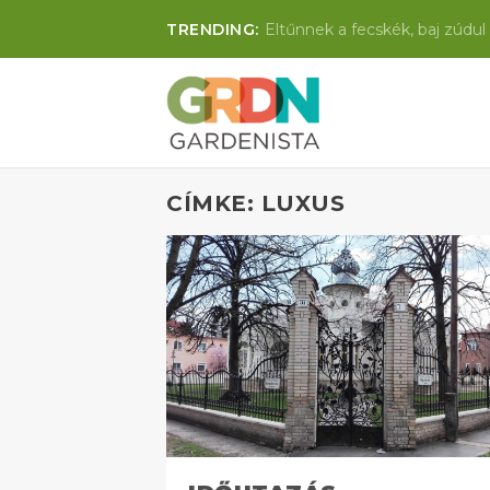
TRENDING:
Eltűnnek a fecskék, baj zúdul 
CÍMKE: LUXUS