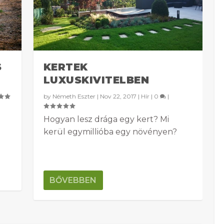
S
KERTEK
LUXUSKIVITELBEN
by
Németh Eszter
|
Nov 22, 2017
|
Hír
|
0
|
Hogyan lesz drága egy kert? Mi
kerül egymillióba egy növényen?
BŐVEBBEN