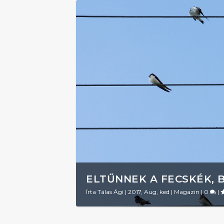
ELTŰNNEK A FECSKÉK, 
Írta
Tálas Ági
|
2017, Aug, ked
|
Magazin
|
0
|