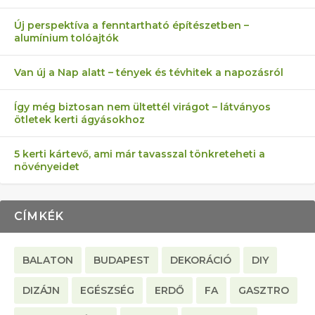
AZ ÖNELLÁTÁS 13 PONTJA
6 LEGJOBB NÖVÉNY SZOMSZÉD
MÁRPEDIG A TŰZIJÁTÉK NEM MENŐ!
FÉLREÉRTETT KERTÉSZKEDÉS:
AKI ELDOBÁLJA A CIGICSIKKEKET,
Új perspektíva a fenntartható építészetben –
alumínium tolóajtók
KEZDŐKNEK
ELLEN
TÉRKŐ ÉS MURVA
AZ EGY KÖ…
Van új a Nap alatt – tények és tévhitek a napozásról
Így még biztosan nem ültettél virágot – látványos
ötletek kerti ágyásokhoz
5 kerti kártevő, ami már tavasszal tönkreteheti a
növényeidet
CÍMKÉK
BALATON
BUDAPEST
DEKORÁCIÓ
DIY
DIZÁJN
EGÉSZSÉG
ERDŐ
FA
GASZTRO