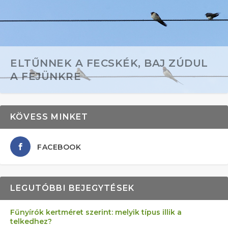
ELTŰNNEK A FECSKÉK, BAJ ZÚDUL
A FEJÜNKRE
KÖVESS MINKET
FACEBOOK
LEGUTÓBBI BEJEGYTÉSEK
Fűnyírók kertméret szerint: melyik típus illik a
telkedhez?