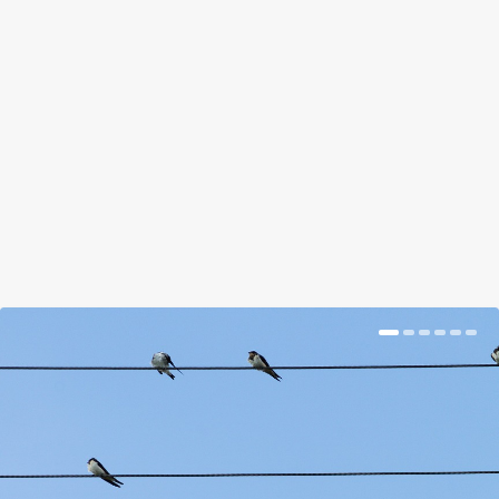
IS TÖBB HÓ VAN, MINT NÁLUNK
by
Somlói Galuska
|
Jan 8, 2018
|
Kishír
|
0
|
Mi történik veled, időjárás? Algériában reggelre a
vörös homokot is vékony fehér hóréteg borította.
BŐVEBBEN