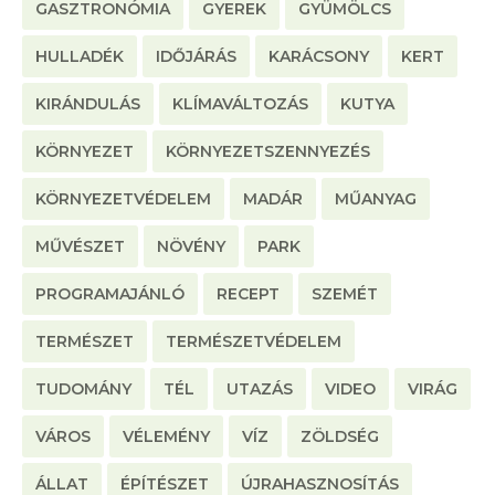
GASZTRONÓMIA
GYEREK
GYÜMÖLCS
HULLADÉK
IDŐJÁRÁS
KARÁCSONY
KERT
KIRÁNDULÁS
KLÍMAVÁLTOZÁS
KUTYA
KÖRNYEZET
KÖRNYEZETSZENNYEZÉS
KÖRNYEZETVÉDELEM
MADÁR
MŰANYAG
MŰVÉSZET
NÖVÉNY
PARK
PROGRAMAJÁNLÓ
RECEPT
SZEMÉT
TERMÉSZET
TERMÉSZETVÉDELEM
TUDOMÁNY
TÉL
UTAZÁS
VIDEO
VIRÁG
VÁROS
VÉLEMÉNY
VÍZ
ZÖLDSÉG
ÁLLAT
ÉPÍTÉSZET
ÚJRAHASZNOSÍTÁS