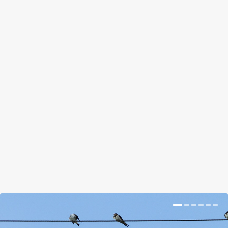
URAM, ADJ ESŐT!
by
Tálas Ági
|
Jul 13, 2017
|
Hír
|
0
|
Úgy tűnik, hogy elérte a csapadékhiány a kritikus
szintet.
BŐVEBBEN