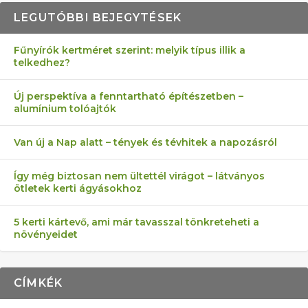
LEGUTÓBBI BEJEGYTÉSEK
Fűnyírók kertméret szerint: melyik típus illik a
telkedhez?
AZ ÖNELLÁTÁS 13 PONTJA
6 LEGJOBB NÖVÉNY SZOMSZÉD
FÉLREÉRTETT KERTÉSZKEDÉS:
AKI ELDOBÁLJA A CIGICSIKKEKET,
MÁRPEDIG A TŰZIJÁTÉK NEM MENŐ!
Új perspektíva a fenntartható építészetben –
alumínium tolóajtók
KEZDŐKNEK
ELLEN
TÉRKŐ ÉS MURVA
AZ EGY KÖ…
Van új a Nap alatt – tények és tévhitek a napozásról
Így még biztosan nem ültettél virágot – látványos
ötletek kerti ágyásokhoz
5 kerti kártevő, ami már tavasszal tönkreteheti a
növényeidet
CÍMKÉK