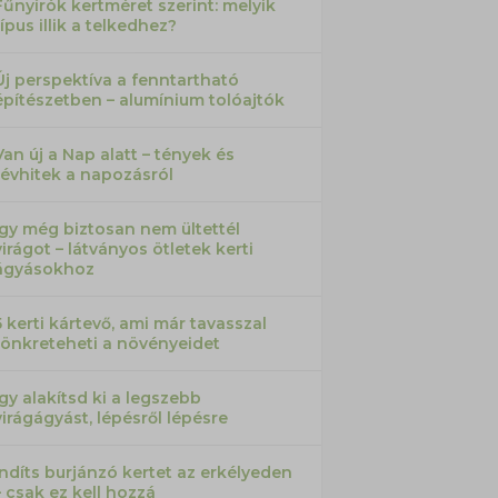
Fűnyírók kertméret szerint: melyik
típus illik a telkedhez?
Új perspektíva a fenntartható
építészetben – alumínium tolóajtók
Van új a Nap alatt – tények és
tévhitek a napozásról
Így még biztosan nem ültettél
virágot – látványos ötletek kerti
ágyásokhoz
5 kerti kártevő, ami már tavasszal
tönkreteheti a növényeidet
Így alakítsd ki a legszebb
virágágyást, lépésről lépésre
Indíts burjánzó kertet az erkélyeden
– csak ez kell hozzá