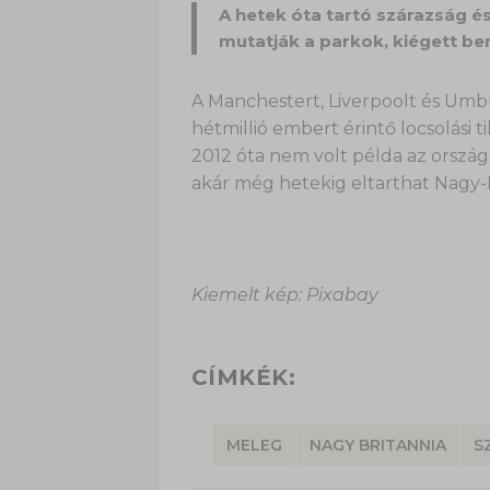
A hetek óta tartó szárazság és
mutatják a parkok, kiégett ben
A Manchestert, Liverpoolt és Umbriá
hétmillió embert érintő locsolási t
2012 óta nem volt példa az ország
akár még hetekig eltarthat Nagy-
Kiemelt kép: Pixabay
CÍMKÉK:
MELEG
NAGY BRITANNIA
S