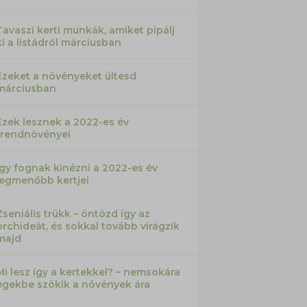
Tavaszi kerti munkák, amiket pipálj
ki a listádról márciusban
Ezeket a növényeket ültesd
márciusban
Ezek lesznek a 2022-es év
trendnövényei
Így fognak kinézni a 2022-es év
legmenőbb kertjei
Zseniális trükk – öntözd így az
orchideát, és sokkal tovább virágzik
majd
Mi lesz így a kertekkel? – nemsokára
egekbe szökik a növények ára