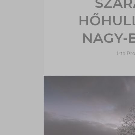
SZÁR
HŐHUL
NAGY-
Írta
Pro