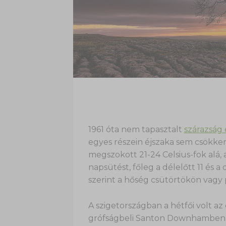
1961 óta nem tapasztalt
szárazság
egyes részein éjszaka sem csökk
megszokott 21-24 Celsius-fok alá, 
napsütést, főleg a délelőtt 11 és a
szerint a hőség csütörtökön vagy 
A szigetországban a hétfői volt az
grófságbeli Santon Downhamben 3