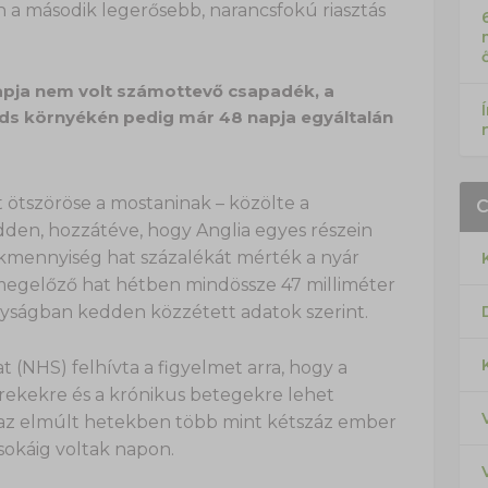
n a második legerősebb, narancsfokú riasztás
apja nem volt számottevő csapadék, a
ds környékén pedig már 48 napja egyáltalán
ötszöröse a mostaninak – közölte a
edden, hozzátéve, hogy Anglia egyes részein
kmennyiség hat százalékát mérték a nyár
t megelőző hat hétben mindössze 47 milliméter
lyságban kedden közzétett adatok szerint.
t (NHS) felhívta a figyelmet arra, hogy a
erekekre és a krónikus betegekre lehet
t az elmúlt hetekben több mint kétszáz ember
 sokáig voltak napon.