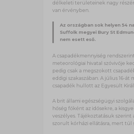
délkeleti területeinek nagy részé
van érvényben.
Az országban sok helyen 54 n
Suffolk megyei Bury St Edmun
nem esett eső.
A csapadékmennyiség rendszerint 
meteorológiai hivatal szóvivője k
pedig csak a megszokott csapadé
eddigi szakaszában. A július 16-á
csapadék hullott az Egyesült Kirá
A brit állami egészségügyi szolgála
hőség főként az idősekre, a kisgy
veszélyes. Tájékoztatásuk szerin
szorult kórházi ellátásra, mert túl