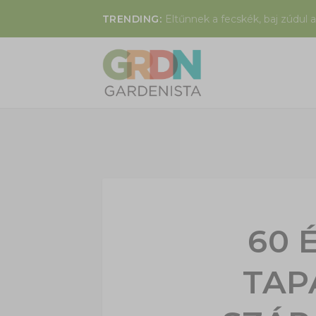
TRENDING:
Eltűnnek a fecskék, baj zúdul a
60 
TAP