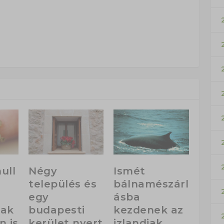
ull
Négy
Ismét
település és
bálnamészárl
egy
ásba
lak
budapesti
kezdenek az
 is
kerület nyert
izlandiak