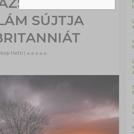
AZSÁG ÉS
LÁM SÚJTJA
BRITANNIÁT
kop Hetti
|