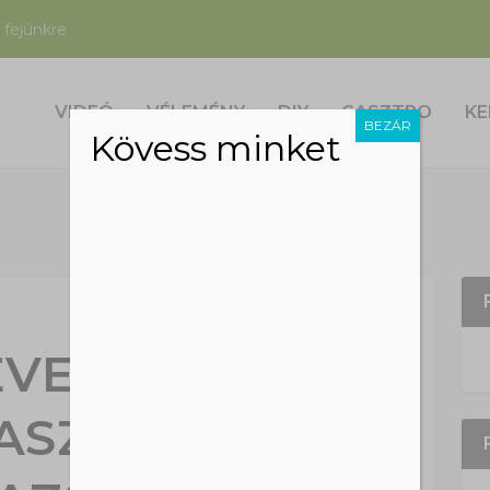
 fejünkre
VIDEÓ
VÉLEMÉNY
DIY
GASZTRO
KE
BEZÁR
Kövess minket
ÉVE NEM
ASZTALT