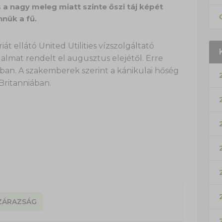
 a nagy meleg miatt szinte őszi táj képét
nük a fű.
t ellátó United Utilities vízszolgáltató
ilalmat rendelt el augusztus elejétől. Erre
ban. A szakemberek szerint a kánikulai hőség
Britanniában.
ZÁRAZSÁG