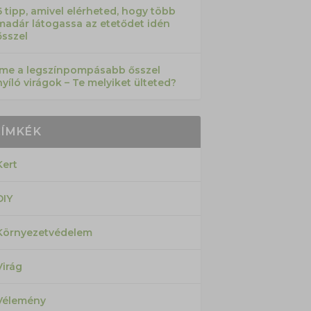
6 tipp, amivel elérheted, hogy több
madár látogassa az etetődet idén
ősszel
Íme a legszínpompásabb ősszel
nyíló virágok – Te melyiket ülteted?
CÍMKÉK
Kert
DIY
Környezetvédelem
Virág
Vélemény