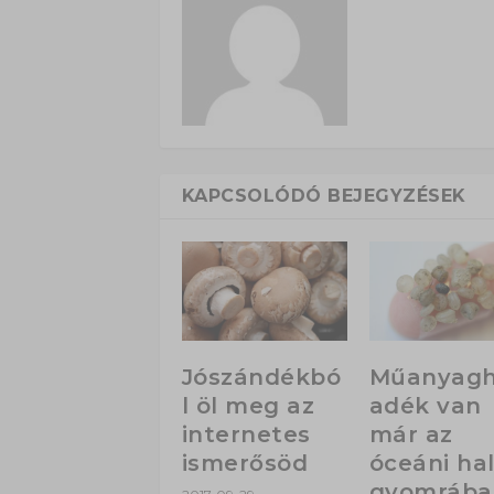
KAPCSOLÓDÓ BEJEGYZÉSEK
Jószándékbó
Műanyagh
l öl meg az
adék van
internetes
már az
ismerősöd
óceáni ha
gyomrában