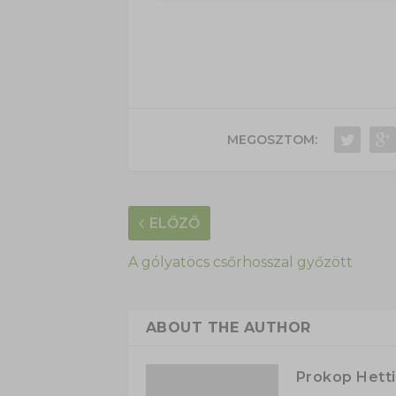
MEGOSZTOM:
ELŐZŐ
A gólyatöcs csőrhosszal győzött
ABOUT THE AUTHOR
Prokop Hetti