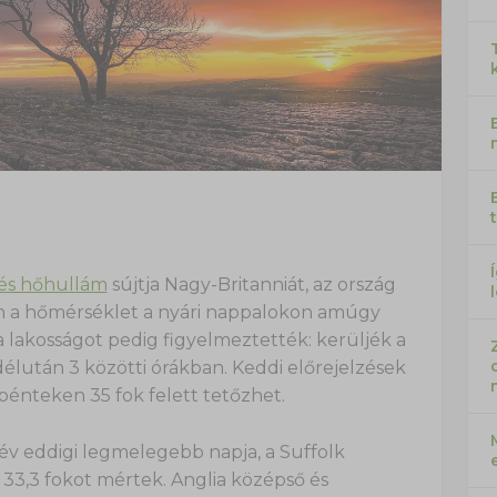
 és hőhullám
sújtja Nagy-Britanniát, az ország
en a hőmérséklet a nyári nappalokon amúgy
a lakosságot pedig figyelmeztették: kerüljék a
 délután 3 közötti órákban. Keddi előrejelzések
pénteken 35 fok felett tetőzhet.
 év eddigi legmelegebb napja, a Suffolk
3,3 fokot mértek. Anglia középső és