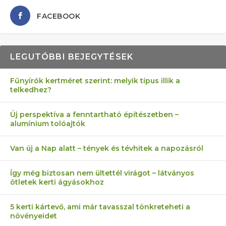
FACEBOOK
LEGUTÓBBI BEJEGYTÉSEK
Fűnyírók kertméret szerint: melyik típus illik a
telkedhez?
AZ ÖNELLÁTÁS 13 PONTJA
6 LEGJOBB NÖVÉNY SZOMSZÉD
MÁRPEDIG A TŰZIJÁTÉK NEM MENŐ!
FÉLREÉRTETT KERTÉSZKEDÉS:
AKI ELDOBÁLJA A CIGICSIKKEKET,
Új perspektíva a fenntartható építészetben –
alumínium tolóajtók
KEZDŐKNEK
ELLEN
TÉRKŐ ÉS MURVA
AZ EGY KÖ…
Van új a Nap alatt – tények és tévhitek a napozásról
Így még biztosan nem ültettél virágot – látványos
ötletek kerti ágyásokhoz
5 kerti kártevő, ami már tavasszal tönkreteheti a
növényeidet