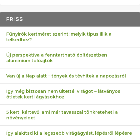
FRISS
Fűnyírók kertméret szerint: melyik típus illik a
telkedhez?
Új perspektíva a fenntartható építészetben –
alumínium tolóajtók
Van új a Nap alatt – tények és tévhitek a napozásról
Így még biztosan nem ültettél virágot – látványos
ötletek kerti ágyásokhoz
5 kerti kártevő, ami már tavasszal tönkreteheti a
növényeidet
Így alakítsd ki a legszebb virágágyást, lépésről lépésre