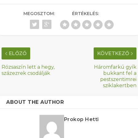
MEGOSZTOM:
ÉRTÉKELÉS:
ELŐZŐ
KÖVETKEZŐ
Rózsaszín lett a hegy,
Háromfarkú gyík
százezrek csodálják
bukkant fel a
pestszentimrei
sziklakertben
ABOUT THE AUTHOR
Prokop Hetti