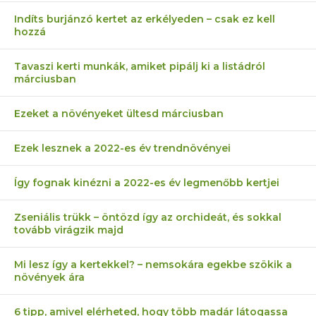
Indíts burjánzó kertet az erkélyeden – csak ez kell
hozzá
Tavaszi kerti munkák, amiket pipálj ki a listádról
márciusban
Ezeket a növényeket ültesd márciusban
Ezek lesznek a 2022-es év trendnövényei
Így fognak kinézni a 2022-es év legmenőbb kertjei
Zseniális trükk – öntözd így az orchideát, és sokkal
tovább virágzik majd
Mi lesz így a kertekkel? – nemsokára egekbe szökik a
növények ára
6 tipp, amivel elérheted, hogy több madár látogassa