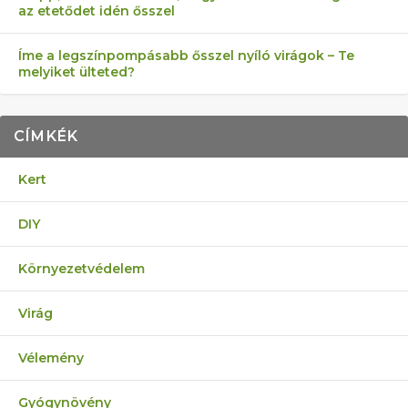
az etetődet idén ősszel
Íme a legszínpompásabb ősszel nyíló virágok – Te
melyiket ülteted?
CÍMKÉK
Kert
DIY
Környezetvédelem
Virág
Vélemény
Gyógynövény