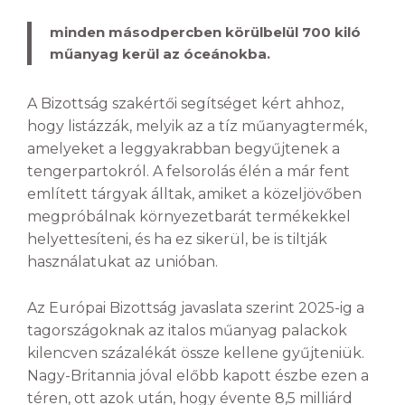
minden másodpercben körülbelül 700 kiló
műanyag kerül az óceánokba.
A Bizottság szakértői segítséget kért ahhoz,
hogy listázzák, melyik az a tíz műanyagtermék,
amelyeket a leggyakrabban begyűjtenek a
tengerpartokról. A felsorolás élén a már fent
említett tárgyak álltak, amiket a közeljövőben
megpróbálnak környezetbarát termékekkel
helyettesíteni, és ha ez sikerül, be is tiltják
használatukat az unióban.
Az Európai Bizottság javaslata szerint 2025-ig a
tagországoknak az italos műanyag palackok
kilencven százalékát össze kellene gyűjte­niük.
Nagy-Britannia jóval előbb kapott észbe ezen a
téren, ott azok után, hogy évente 8,5 milliárd