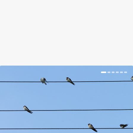
by
Suplicz Rita
|
Jan 3, 2018
|
Hír
|
0
|
Nehogy vízbe öntsd!
BŐVEBBEN