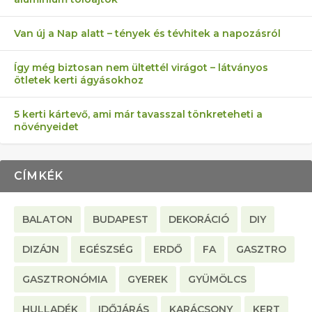
KEZDŐKNEK
ELLEN
TÉRKŐ ÉS MURVA
AZ EGY KÖ…
Van új a Nap alatt – tények és tévhitek a napozásról
Így még biztosan nem ültettél virágot – látványos
ötletek kerti ágyásokhoz
5 kerti kártevő, ami már tavasszal tönkreteheti a
növényeidet
CÍMKÉK
BALATON
BUDAPEST
DEKORÁCIÓ
DIY
DIZÁJN
EGÉSZSÉG
ERDŐ
FA
GASZTRO
GASZTRONÓMIA
GYEREK
GYÜMÖLCS
HULLADÉK
IDŐJÁRÁS
KARÁCSONY
KERT