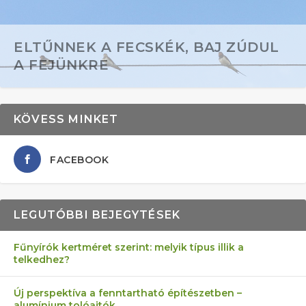
ELTŰNNEK A FECSKÉK, BAJ ZÚDUL
A FEJÜNKRE
KÖVESS MINKET
FACEBOOK
LEGUTÓBBI BEJEGYTÉSEK
Fűnyírók kertméret szerint: melyik típus illik a
telkedhez?
AZ ÖNELLÁTÁS 13 PONTJA
6 LEGJOBB NÖVÉNY SZOMSZÉD
FÉLREÉRTETT KERTÉSZKEDÉS:
AKI ELDOBÁLJA A CIGICSIKKEKET,
MÁRPEDIG A TŰZIJÁTÉK NEM MENŐ!
Új perspektíva a fenntartható építészetben –
alumínium tolóajtók