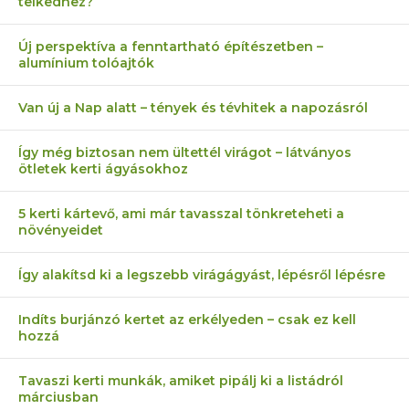
telkedhez?
Új perspektíva a fenntartható építészetben –
alumínium tolóajtók
Van új a Nap alatt – tények és tévhitek a napozásról
Így még biztosan nem ültettél virágot – látványos
ötletek kerti ágyásokhoz
5 kerti kártevő, ami már tavasszal tönkreteheti a
növényeidet
Így alakítsd ki a legszebb virágágyást, lépésről lépésre
Indíts burjánzó kertet az erkélyeden – csak ez kell
hozzá
Tavaszi kerti munkák, amiket pipálj ki a listádról
márciusban