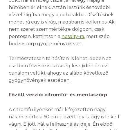
cukorral és hideg vízzel, amit egy napig a
hűtőben érlelnek. Aztán leszűrik és további
vízzel hígítva megy a poharakba. Díszítésnek
mehet rá egy is virág, magában is kellemes. Aki
nem szeret szemmértékre dolgozni, csak
pontosan, kattintson a
nosalty-ra
, mert szép
bodzaszörp gyűjteményük van!
Természetesen tartósítani is lehet, ebben az
esetben főzésre is szükség lesz (idén én ezt
csinálom velük), ahogy az alább következő
gyógynövények esetében.
Főzött verzió: citromfű- és mentaszörp
A citromfű ilyenkor már kifejezetten nagy,
nálam elérte a 60 cm-t, ezért így is, úgy is le kell
vágni. Eljött hát a felhasználás ideje. Én ebből