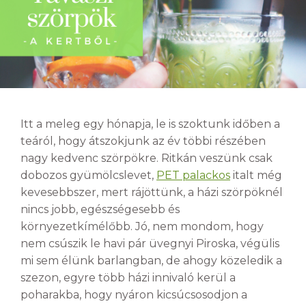
Itt a meleg egy hónapja, le is szoktunk időben a
teáról, hogy átszokjunk az év többi részében
nagy kedvenc szörpökre. Ritkán veszünk csak
dobozos gyümölcslevet,
PET palackos
italt még
kevesebbszer, mert rájöttünk, a házi szörpöknél
nincs jobb, egészségesebb és
környezetkímélőbb. Jó, nem mondom, hogy
nem csúszik le havi pár üvegnyi Piroska, végülis
mi sem élünk barlangban, de ahogy közeledik a
szezon, egyre több házi innivaló kerül a
poharakba, hogy nyáron kicsúcsosodjon a