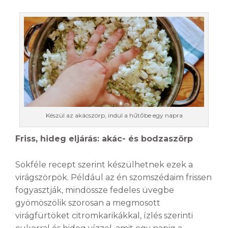
Készül az akácszörp, indul a hűtőbe egy napra
Friss, hideg eljárás: akác- és bodzaszörp
Sokféle recept szerint készülhetnek ezek a
virágszörpök. Például az én szomszédaim frissen
fogyasztják, mindössze fedeles üvegbe
gyömöszölik szorosan a megmosott
virágfürtöket citromkarikákkal, ízlés szerinti