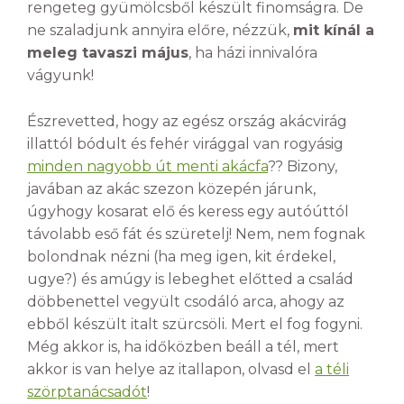
rengeteg gyümölcsből készült finomságra. De
ne szaladjunk annyira előre, nézzük,
mit kínál a
meleg tavaszi május
, ha házi innivalóra
vágyunk!
Észrevetted, hogy az egész ország akácvirág
illattól bódult és fehér virággal van rogyásig
minden nagyobb út menti akácfa
?? Bizony,
javában az akác szezon közepén járunk,
úgyhogy kosarat elő és keress egy autóúttól
távolabb eső fát és szüretelj! Nem, nem fognak
bolondnak nézni (ha meg igen, kit érdekel,
ugye?) és amúgy is lebeghet előtted a család
döbbenettel vegyült csodáló arca, ahogy az
ebből készült italt szürcsöli. Mert el fog fogyni.
Még akkor is, ha időközben beáll a tél, mert
akkor is van helye az itallapon, olvasd el
a téli
szörptanácsadót
!