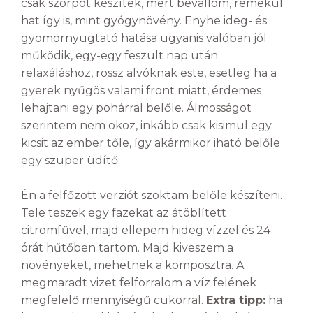
csak szörpöt készítek, mert bevallom, remekül
hat így is, mint gyógynövény. Enyhe ideg- és
gyomornyugtató hatása ugyanis valóban jól
működik, egy-egy feszült nap után
relaxáláshoz, rossz alvóknak este, esetleg ha a
gyerek nyűgös valami front miatt, érdemes
lehajtani egy pohárral belőle. Álmosságot
szerintem nem okoz, inkább csak kisimul egy
kicsit az ember tőle, így akármikor iható belőle
egy szuper üdítő.
Én a felfőzött verziót szoktam belőle készíteni.
Tele teszek egy fazekat az átöblített
citromfűvel, majd ellepem hideg vízzel és 24
órát hűtőben tartom. Majd kiveszem a
növényeket, mehetnek a komposztra. A
megmaradt vizet felforralom a víz felének
megfelelő mennyiségű cukorral.
Extra tipp:
ha