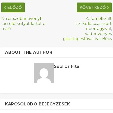
ELŐZŐ
KÖVETKEZŐ
Na és szobanövényt
Karamellizált
locsoló kutyát láttál-e
lisztkukaccal szórt
már?
eperfagyival,
vadnövényes
gilisztapestóval vár Bécs
ABOUT THE AUTHOR
Suplicz Rita
KAPCSOLÓDÓ BEJEGYZÉSEK