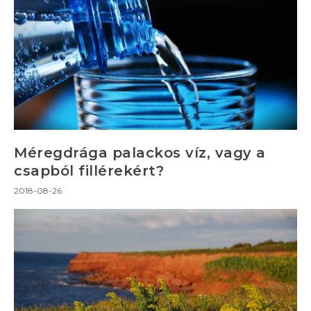
Méregdrága palackos víz, vagy a
csapból fillérekért?
2018-08-26