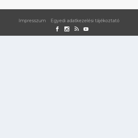
Impresszum
Egyedi adatkezelési tájékoztató