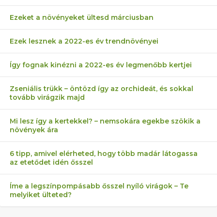
Ezeket a növényeket ültesd márciusban
Ezek lesznek a 2022-es év trendnövényei
Így fognak kinézni a 2022-es év legmenőbb kertjei
Zseniális trükk – öntözd így az orchideát, és sokkal
tovább virágzik majd
Mi lesz így a kertekkel? – nemsokára egekbe szökik a
növények ára
6 tipp, amivel elérheted, hogy több madár látogassa
az etetődet idén ősszel
Íme a legszínpompásabb ősszel nyíló virágok – Te
melyiket ülteted?