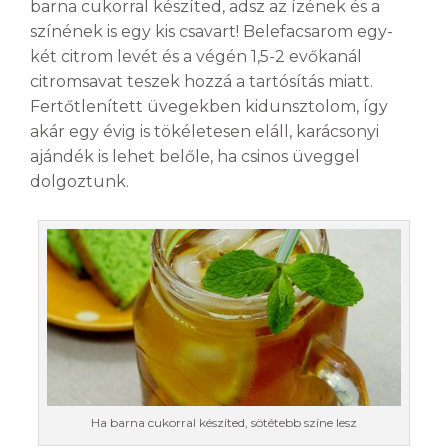
barna cukorral készíted, adsz az ízének és a
színének is egy kis csavart! Belefacsarom egy-
két citrom levét és a végén 1,5-2 evőkanál
citromsavat teszek hozzá a tartósítás miatt.
Fertőtlenített üvegekben kidunsztolom, így
akár egy évig is tökéletesen eláll, karácsonyi
ajándék is lehet belőle, ha csinos üveggel
dolgoztunk.
Ha barna cukorral készíted, sötétebb színe lesz