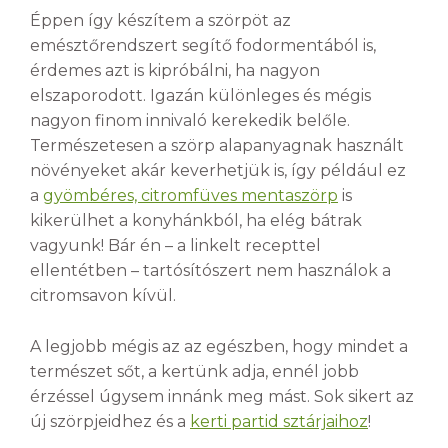
Éppen így készítem a szörpöt az
emésztőrendszert segítő fodormentából is,
érdemes azt is kipróbálni, ha nagyon
elszaporodott. Igazán különleges és mégis
nagyon finom innivaló kerekedik belőle.
Természetesen a szörp alapanyagnak használt
növényeket akár keverhetjük is, így például ez
a
gyömbéres, citromfüves mentaszörp
is
kikerülhet a konyhánkból, ha elég bátrak
vagyunk! Bár én – a linkelt recepttel
ellentétben – tartósítószert nem használok a
citromsavon kívül.
A legjobb mégis az az egészben, hogy mindet a
természet sőt, a kertünk adja, ennél jobb
érzéssel úgysem innánk meg mást. Sok sikert az
új szörpjeidhez és a
kerti partid sztárjaihoz
!