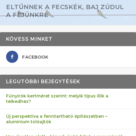
ELTŰNNEK A FECSKÉK, BAJ ZÚDUL
A FEJÜNKRE
KÖVESS MINKET
FACEBOOK
LEGUTÓBBI BEJEGYTÉSEK
Fűnyírók kertméret szerint: melyik típus illik a
telkedhez?
AZ ÖNELLÁTÁS 13 PONTJA
6 LEGJOBB NÖVÉNY SZOMSZÉD
FÉLREÉRTETT KERTÉSZKEDÉS:
AKI ELDOBÁLJA A CIGICSIKKEKET,
MÁRPEDIG A TŰZIJÁTÉK NEM MENŐ!
Új perspektíva a fenntartható építészetben –
alumínium tolóajtók
KEZDŐKNEK
ELLEN
TÉRKŐ ÉS MURVA
AZ EGY KÖ…