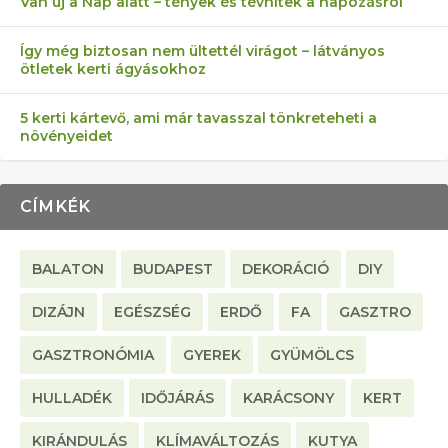
Van új a Nap alatt – tények és tévhitek a napozásról
Így még biztosan nem ültettél virágot – látványos
ötletek kerti ágyásokhoz
5 kerti kártevő, ami már tavasszal tönkreteheti a
növényeidet
CÍMKÉK
BALATON
BUDAPEST
DEKORÁCIÓ
DIY
DIZÁJN
EGÉSZSÉG
ERDŐ
FA
GASZTRO
GASZTRONÓMIA
GYEREK
GYÜMÖLCS
HULLADÉK
IDŐJÁRÁS
KARÁCSONY
KERT
KIRÁNDULÁS
KLÍMAVÁLTOZÁS
KUTYA