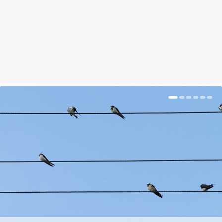
ebből készült házaknak minden népnél
megvannak a...
BŐVEBBEN