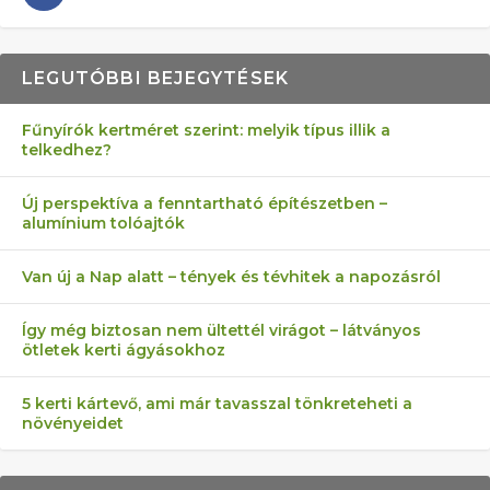
LEGUTÓBBI BEJEGYTÉSEK
Fűnyírók kertméret szerint: melyik típus illik a
telkedhez?
AZ ÖNELLÁTÁS 13 PONTJA
6 LEGJOBB NÖVÉNY SZOMSZÉD
MÁRPEDIG A TŰZIJÁTÉK NEM MENŐ!
AKI ELDOBÁLJA A CIGICSIKKEKET,
FÉLREÉRTETT KERTÉSZKEDÉS:
Új perspektíva a fenntartható építészetben –
alumínium tolóajtók
KEZDŐKNEK
ELLEN
AZ EGY KÖ…
TÉRKŐ ÉS MURVA
Van új a Nap alatt – tények és tévhitek a napozásról
Így még biztosan nem ültettél virágot – látványos
ötletek kerti ágyásokhoz
5 kerti kártevő, ami már tavasszal tönkreteheti a
növényeidet