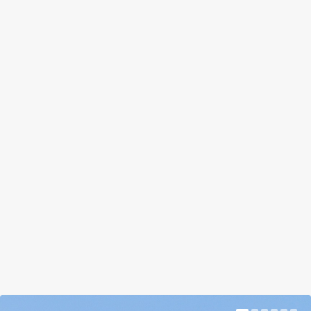
TERVEZZ VIZES KÖZÖSSÉGI TERET!
DE GYORSAN!
by
Tóth Bettina
|
Feb 27, 2018
|
Hír
|
0
|
A víz világnapja alkalmából több pályázatot is
meghirdettek. Érdemes végignézni őket, a kicsik
és...
BŐVEBBEN