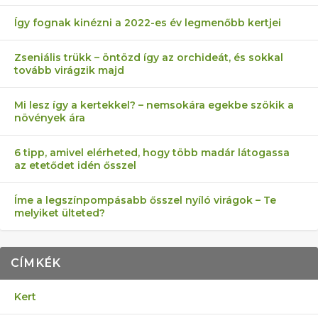
Így fognak kinézni a 2022-es év legmenőbb kertjei
Zseniális trükk – öntözd így az orchideát, és sokkal
tovább virágzik majd
Mi lesz így a kertekkel? – nemsokára egekbe szökik a
növények ára
6 tipp, amivel elérheted, hogy több madár látogassa
az etetődet idén ősszel
Íme a legszínpompásabb ősszel nyíló virágok – Te
melyiket ülteted?
CÍMKÉK
Kert