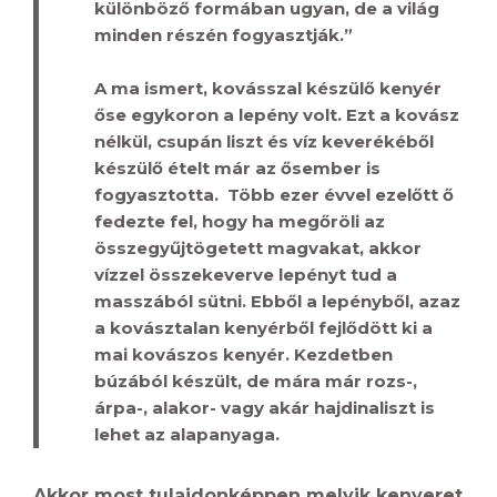
különböző formában ugyan, de a világ
minden részén fogyasztják.”
A ma ismert, kovásszal készülő kenyér
őse egykoron a lepény volt. Ezt a kovász
nélkül, csupán liszt és víz keverékéből
készülő ételt már az ősember is
fogyasztotta. Több ezer évvel ezelőtt ő
fedezte fel, hogy ha megőröli az
összegyűjtögetett magvakat, akkor
vízzel összekeverve lepényt tud a
masszából sütni. Ebből a lepényből, azaz
a kovásztalan kenyérből fejlődött ki a
mai kovászos kenyér. Kezdetben
búzából készült, de mára már rozs-,
árpa-, alakor- vagy akár hajdinaliszt is
lehet az alapanyaga.
Akkor most tulajdonképpen melyik kenyeret