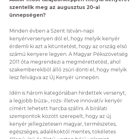
szentelik meg az augusztus 20-ai
ünnepségen?
Minden évben a Szent István-napi
kenyérversenyen dől el, hogy melyik kenyér
érdemli ki azt a kitüntetést, hogy az ország első
számú kenyere legyen. A Magyar Pékszövetség
2011 óta megrendezi a megmérettetést, ahol
szakemberekből álló zsűri dönti el, hogy melyik
lesz felvágva az Új Kenyér ünnepén.
Idén is három kategóriában hirdettek versenyt,
a legjobb búza-, rozs- illetve innovatív kenyér
címért lehetett harcba szállni. A bírálati
szempontok között szerepelt, hogy az új
kenyér jellegzetesen magyar, természetes,
egészséges, adalékoktól mentes, tökéletes