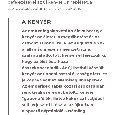
befejezésével az új kenyér ünneplését, a
tisztavatást, valamint a tűzijátékot is.
A KENYÉR
Az ember legalapvetőbb élelmiszere, a
kenyér az életet, a megélhetést és az
otthont szimbolizálja. Az augusztus 20-
ai állami ünnepen a nemzeti színű
szalaggal átkötött kenyérrel fejezzük ki,
hogy az élet és a haza
összekapcsolódik. Az új lisztből készült
kenyér az ünnepi asztal ékessége lett, és
jelképévé vált az államiság ünnepének.
Az emberiség táplálkozási szokásaiban
rendkívüli szerepet betöltő kenyér
“gabonafélék, illetve kukorica lisztjéből
sült, erjesztett tészta, az újkorban
alapvető néptáplálék. Némileg