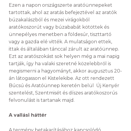
Ezen a napon országszerte aratóünnepeket
tartottak, ahol az aratás befejeztével az aratók
búzakalászból és mezei virágokból
aratókoszorút vagy búzababát kötöttek és
ünnepélyes menetben a földesúr, tiszttartó
vagy a gazda elé vitték. A mulatságon ettek,
ittak és általában tánccal zárult az aratóünnep.
Ezt az aratószokást sok helyen még a mai napig
tartják, így ha valaki szeretné közelebbről is
megismerni a hagyományt, akkor augusztus 20-
án látogasson el Kistelekibe. Az ott rendezett
Búcsú és Aratóünnep keretén belül Új Kenyér
szentelést, Szentmisét és díszes aratókoszorús
felvonulást is tartanak majd.
A vallási háttér
A termény betakarításához kapcsolódó