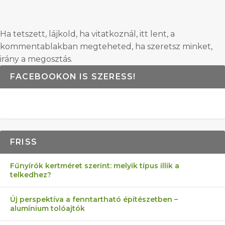
Ha tetszett, lájkold, ha vitatkoznál, itt lent, a
kommentablakban megteheted, ha szeretsz minket,
irány a megosztás.
FACEBOOKON IS SZERESS!
FRISS
Fűnyírók kertméret szerint: melyik típus illik a
telkedhez?
Új perspektíva a fenntartható építészetben –
alumínium tolóajtók