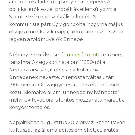
aratóbálokat idéző új kenyér ünnepévé. A
politikai erők ezzel próbálták ellensúlyozni a
Szent István nap szakrális jellegét. A
kommunista párt úgy gondolta, hogy ha május
elseje a munkások napja, akkor augusztus 20-a
legyen a földművelők ünnepe.
Néhány év múlva ismét
megváltozott
az ünnep
tartalma. Az egykori hatalom “1950-től a
Népköztársaság, illetve az alkotmány
ünnepének nevezte. A rendszerváltás után,
1991-ben az Országgyűlés a nemzeti ünnepek
közül kiemelve állami ünneppé nyilvánította”,
melynek továbbra is fontos mozzanata maradt a
kenyérszentelés.
Napjainkban augusztus 20-a ötvözi Szent István
kultuszát, az államalapítás emlékét, az aratás