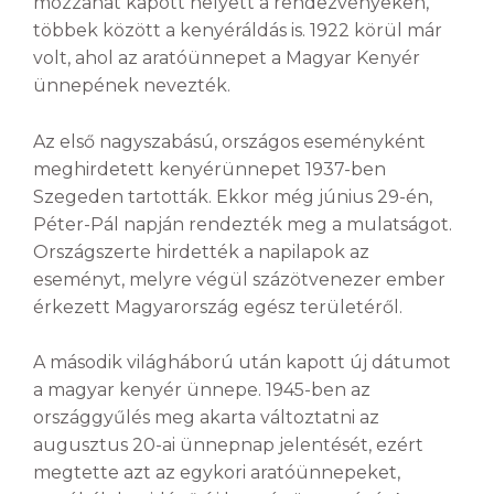
mozzanat kapott helyett a rendezvényeken,
többek között a kenyéráldás is. 1922 körül már
volt, ahol az aratóünnepet a Magyar Kenyér
ünnepének nevezték.
Az első nagyszabású, országos eseményként
meghirdetett kenyérünnepet 1937-ben
Szegeden tartották. Ekkor még június 29-én,
Péter-Pál napján rendezték meg a mulatságot.
Országszerte hirdették a napilapok az
eseményt, melyre végül százötvenezer ember
érkezett Magyarország egész területéről.
A második világháború után kapott új dátumot
a magyar kenyér ünnepe. 1945-ben az
országgyűlés meg akarta változtatni az
augusztus 20-ai ünnepnap jelentését, ezért
megtette azt az egykori aratóünnepeket,