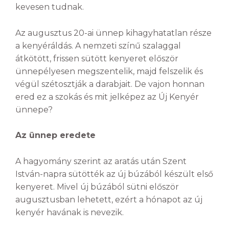
kevesen tudnak.
Az augusztus 20-ai ünnep kihagyhatatlan része
a kenyéráldás. A nemzeti színű szalaggal
átkötött, frissen sütött kenyeret először
ünnepélyesen megszentelik, majd felszelik és
végül szétosztják a darabjait. De vajon honnan
ered ez a szokás és mit jelképez az Új Kenyér
ünnepe?
Az ünnep eredete
A hagyomány szerint az aratás után Szent
István-napra sütötték az új búzából készült első
kenyeret. Mivel új búzából sütni először
augusztusban lehetett, ezért a hónapot az új
kenyér havának is nevezik.