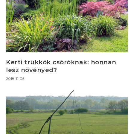
Kerti trükkök csóróknak: honnan
lesz növényed?
2018-11-05