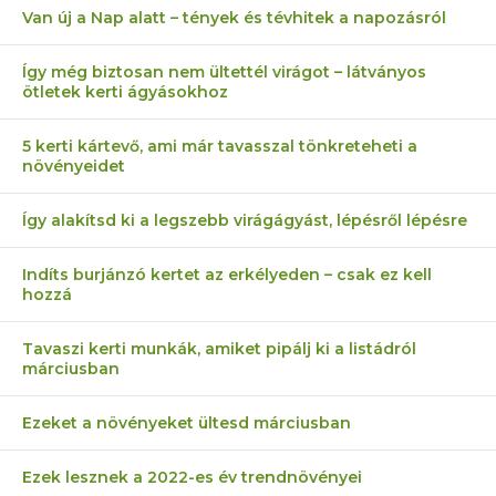
Van új a Nap alatt – tények és tévhitek a napozásról
Így még biztosan nem ültettél virágot – látványos
ötletek kerti ágyásokhoz
5 kerti kártevő, ami már tavasszal tönkreteheti a
növényeidet
Így alakítsd ki a legszebb virágágyást, lépésről lépésre
Indíts burjánzó kertet az erkélyeden – csak ez kell
hozzá
Tavaszi kerti munkák, amiket pipálj ki a listádról
márciusban
Ezeket a növényeket ültesd márciusban
Ezek lesznek a 2022-es év trendnövényei