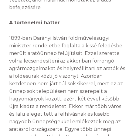
befejezésére.
A történelmi háttér
1899-ben Darányi István földművelésügyi
miniszter rendeletbe foglalta a kissé feledésbe
merült aratóünnep felújítását. Ezzel szerette
volna lecsendesíteni az akkoriban forrongó
agrármozgalmakat és helyreállítani az aratók és
a földesurak közti jó viszonyt. Azonban
kezdetben nem járt túl sok sikerrel, mert ez az
ünnep sok településen nem szerepelt a
hagyományok között, ezért két évvel később
újra kiadta a rendeletet. Ekkor már több város
és falu eleget tett a felhívásnak és kisebb
nagyobb ünnepségekkel emlékeztek meg az
aratásról országszerte. Egyre több ünnepi