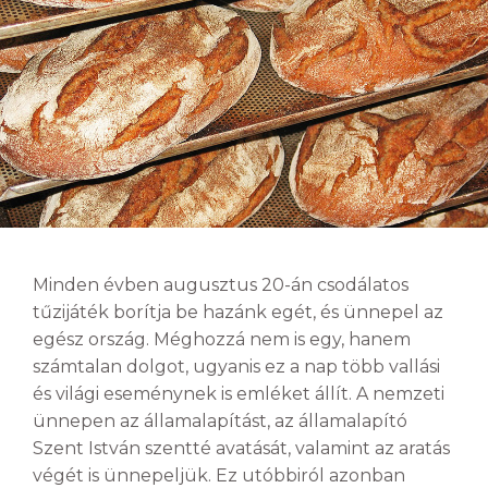
Minden évben augusztus 20-án csodálatos
tűzijáték borítja be hazánk egét, és ünnepel az
egész ország. Méghozzá nem is egy, hanem
számtalan dolgot, ugyanis ez a nap több vallási
és világi eseménynek is emléket állít. A nemzeti
ünnepen az államalapítást, az államalapító
Szent István szentté avatását, valamint az aratás
végét is ünnepeljük. Ez utóbbiról azonban