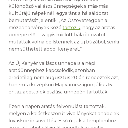
különböző vallásos ünnepségek a más-más
kultúrájú népeknél egyaránt a hálaáldozat
bemutatását jelentik. „Az Ószövetségben a
mózesi törvények közé
tartozik
, hogy az aratás
ünnepe előtt, vagyis mielőtt hálaáldozatot
mutattak volna be Istennek az új búzából, senki
nem süthetett abból kenyeret.“
Az Új Kenyér vallásos ünnepe is a népi
aratóünnephez kapcsolódik, azonban
eredetileg nem augusztus 20-án rendezték azt,
hanem a középkori Magyarországon július 15-
én, az apostolok oszlása ünnepén tartották.
Ezen a napon aratási felvonulást tartottak,
melyen a kalászkoszorút vivő lányokat a többiek
lovaskocsin követték. Első útjuk a templomhoz
vezetett, ahol hálaimát mondtak az aratás