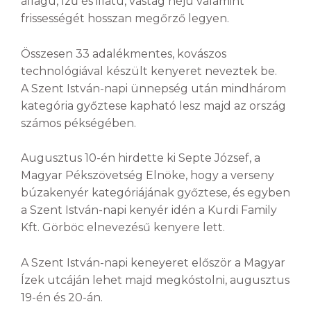
állagú, ízű és illatú, vastag héjú valamint
frissességét hosszan megőrző legyen.
Összesen 33 adalékmentes, kovászos
technológiával készült kenyeret neveztek be.
A Szent István-napi ünnepség után mindhárom
kategória győztese kapható lesz majd az ország
számos pékségében.
Augusztus 10-én hirdette ki Septe József, a
Magyar Pékszövetség Elnöke, hogy a verseny
búzakenyér kategóriájának győztese, és egyben
a Szent István-napi kenyér idén a Kurdi Family
Kft. Görböc elnevezésű kenyere lett.
A Szent István-napi keneyeret először a Magyar
Ízek utcáján lehet majd megkóstolni, augusztus
19-én és 20-án.