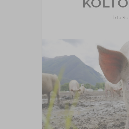
KÖLTÖ
Írta
Sup