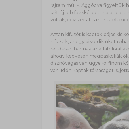
rajtam múlik. Aggódva figyeltük 
két újabb faviskó, betonalappal 
voltak, egyszer át is mentünk meg
Aztán kifutót is kaptak bájos kis 
nézzük, ahogy kiküldik őket rohang
rendesen bánnak az állatokkal azót
ahogy kedvesen megpaskolják őket
disznóvágás van ugye (ó, finom kós
van. Idén kaptak társaságot is, jött