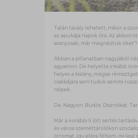
Talán tavaly lehetett, mikor a sz
az apukája napok óta. Az akkori öt
aranyosak, már megnéztük őket”!
Abban a pillanatban nagyjából né
agyamon. De helyette inkább örö
helyes a kislány, mégse rémisztge
családjára sem tudok semmi rossza
népek.
De. Nagyon. Büdös. Disznókat. Tar
Már a korábbi 5 (öt) sertés tartásá
és városi szeméttárolókon szocializ
orromat, így előre féltem, mi lesz 