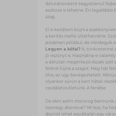
délutánonként kegyetlenül fejbecs
eszköze is lehetne. Én legalábbis 
szag.
El is kezdtem bújni a szakkönyvek
a kerítés mellé ültethetnénk. Szób
jezsámen például, de mindegyik el
Legyen a kőfal?
Á, tönkretenné a
jó viszonyt is. Használna-e valami
a délután megérkező északi szél sa
felénk fújná a szagot. Meg hát fel
tilos, az ügy bevégeztetett. Kibí
olyankor sűrűn a kert hátsó részéb
csodálatos életünk. A fenébe.
De idén azért mocorog bennünk a 
tizenegy disznóval? Mi lesz, ha h
disznót lehet egyáltalán egy város