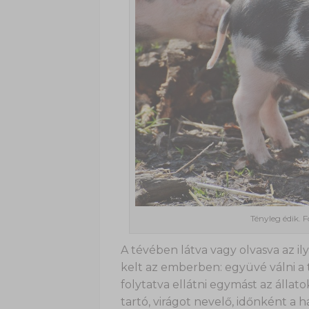
Tényleg édik. 
A tévében látva vagy olvasva az il
kelt az emberben: együvé válni a
folytatva ellátni egymást az állat
tartó, virágot nevelő, időnként a h