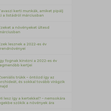
Tavaszi kerti munkák, amiket pipálj
ki a listádról márciusban
Ezeket a növényeket ültesd
márciusban
Ezek lesznek a 2022-es év
trendnövényei
Így fognak kinézni a 2022-es év
legmenőbb kertjei
Zseniális trükk – öntözd így az
orchideát, és sokkal tovább virágzik
majd
Mi lesz így a kertekkel? – nemsokára
egekbe szökik a növények ára