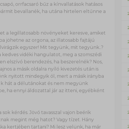
apó, orrfacsaró bűz a kínvallatások hatásos
bármit bevallanék, ha utána hirtelen eltűnne a
et a legillatosabb növényeket keresve, amiket
a jöhetne az orgona, az illatosabb fajtájú
virágzik egyszer! Mit tegyünk, mit tegyünk..?
 kedves vidéki hangulatot, meg a szomszédi
lyen elszívó berendezés, ha beszerelnék? Nos,
jnos a másik oldalra nyíló kivezetés után is
énk nyitott mindegyik ól, mert a másik irányba
rjuk hát a délutánokat és nem megyünk
e, ha ennyi áldozattal jár az itteni, egyébként
sok kérdés. Jövő tavasszal vajon beérik
oznak megint még hatot? Vagy tízet. Hány
ka kertjében tartani? Mi lesz velünk, ha már