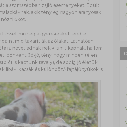
hát a szomszédban zajló eseményeket. Épült
a malackáknak, akik tényleg nagyon aranyosak
nézni őket.
kerítéssel, mi meg a gyerekekkel rendre
álni, míg takarítják az ólakat. Láthatóan
a is, nevet adnak nekik, simit kapnak, hallom,
 időnként. Jó-jó, tény, hogy minden télen
tolót is kaptunk tavaly), de addig jó életük
ek libák, kacsák és különböző fajtájú tyúkok is.