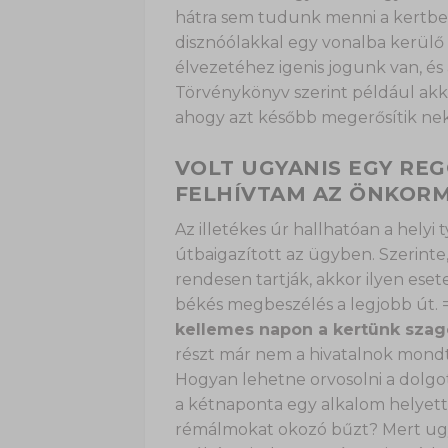
hátra sem tudunk menni a kertbe
disznóólakkal egy vonalba kerülő
élvezetéhez igenis jogunk van, és 
Törvénykönyv szerint például akkor
ahogy azt később megerősítik nek
VOLT UGYANIS EGY REG
FELHÍVTAM AZ ÖNKOR
Az illetékes úr hallhatóan a helyi
útbaigazított az ügyben. Szerinte,
rendesen tartják, akkor ilyen e
békés megbeszélés a legjobb út. 
kellemes napon a kertünk szag
részt már nem a hivatalnok mondta
Hogyan lehetne orvosolni a dolgo
a kétnaponta egy alkalom helyett? 
rémálmokat okozó bűzt? Mert ugye 