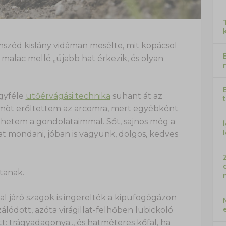
omszéd kislány vidáman mesélte, mit kopácsol
 malac mellé „újabb hat érkezik, és olyan
gyféle
ütőérvágási technika
suhant át az
möt erőltettem az arcomra, mert egyébként
thetem a gondolataimmal. Sőt, sajnos még a
t mondani, jóban is vagyunk, dolgos, kedves
tanak.
val járó szagok is ingerelték a kipufogógázon
álódott, azóta virágillat-felhőben lubickoló
itt: trágyadagonya.., és hatméteres kőfal, ha