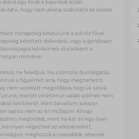
átérzi egy kicsit a bajunkat ezzel
ndulatú, hogy nem akarja szabotálni az összes
2
mikor hónapokig készülünk a sok tíz fővel
napokig készített dekoráció, vagy a gondosan
isznószagra kérdeznek rá elsőként a
komolyan mondom.
mhoz, ne feledjük. Ha a sörözős dumálgatás,
ívtuk a figyelmét arra, hogy megnehezíti
ag, nem vezetett megoldásra, tegyük szóvá
utunk, mielőtt véletlenül valaki szélnek nem
hátsó kerítésnél. Mert bevallom, sokszor
zer sajnos nem az én műfajom. Ahogy
almú megoldást, mert ha kár éri egy ilyen
, könnyen végezheti az elkeseredett,
íróságon, méghozzá a rosszabbik, alperesi