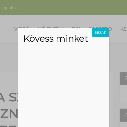
 fejünkre
VIDEÓ
VÉLEMÉNY
DIY
GASZTRO
KE
BEZÁR
Kövess minket
A SZOMSZÉD
SZNÓJA.