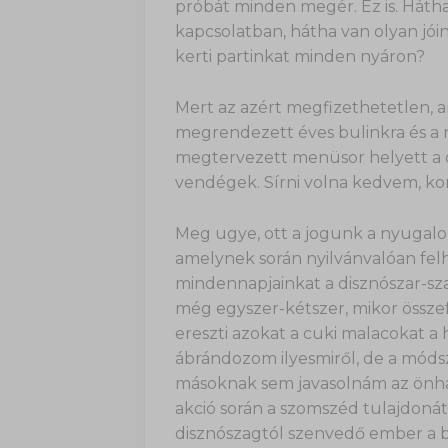
próbát minden megér. Ez is. Hátha 
kapcsolatban, hátha van olyan jói
kerti partinkat minden nyáron?
Mert az azért megfizethetetlen, a
megrendezett éves bulinkra és a 
megtervezett menüsor helyett a d
vendégek. Sírni volna kedvem, 
Meg ugye, ott a jogunk a nyugalo
amelynek során nyilvánvalóan felh
mindennapjainkat a disznószar-sz
még egyszer-kétszer, mikor összef
ereszti azokat a cuki malacokat a 
ábrándozom ilyesmiről, de a móds
másoknak sem javasolnám az önhat
akció során a szomszéd tulajdonát
disznószagtól szenvedő ember a b