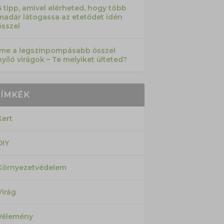
6 tipp, amivel elérheted, hogy több
madár látogassa az etetődet idén
ősszel
Íme a legszínpompásabb ősszel
nyíló virágok – Te melyiket ülteted?
CÍMKÉK
Kert
DIY
Környezetvédelem
Virág
Vélemény