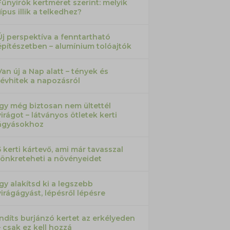
Fűnyírók kertméret szerint: melyik
típus illik a telkedhez?
Új perspektíva a fenntartható
építészetben – alumínium tolóajtók
Van új a Nap alatt – tények és
tévhitek a napozásról
Így még biztosan nem ültettél
virágot – látványos ötletek kerti
ágyásokhoz
5 kerti kártevő, ami már tavasszal
tönkreteheti a növényeidet
Így alakítsd ki a legszebb
virágágyást, lépésről lépésre
Indíts burjánzó kertet az erkélyeden
– csak ez kell hozzá