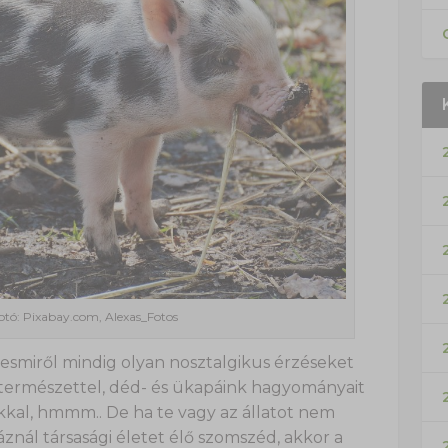
Fotó: Pixabay.com, Alexas_Fotos
yesmiről mindig olyan nosztalgikus érzéseket
 természettel, déd- és ükapáink hagyományait
okkal, hmmm.. De ha te vagy az állatot nem
áznál társasági életet élő szomszéd, akkor a