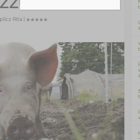
ZZÜNK EL?
licz Rita
|