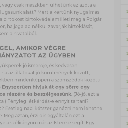
, vagy csak maszkban ülhetünk az azóta a
 lugasunk alatt? Mert a kertünk nyugalmas
a birtokost birtokvédelem illeti meg a Polgári
, ha jogalap nélkül zavarják birtoklását,
em a hivatalból.
GEL, AMIKOR VÉGRE
MÁNYZATOT AZ ÜGYBEN
 tyúkperek jó ismerője, és kedvesen
 ha az állatokat jó körülmények között,
setekben mindenképpen a szomszédok közötti
=
Egyszerűen hívjuk át egy sörre egy
os részére és beszélgessünk.
(Jó-jó, ezt a
.) Tényleg létkérdés-e ennyit tartani?
t? Esetleg napi kétszer ganézni nem lehetne
Meg aztán, érzi ő is egyáltalán ezt a
a szélirányon már az Isten se segít. Egy