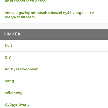
az etetődet idén ősszel
Íme a legszínpompásabb ősszel nyíló virágok – Te
melyiket ülteted?
CÍMKÉK
Kert
DIY
Környezetvédelem
Virág
Vélemény
Gyógynövény