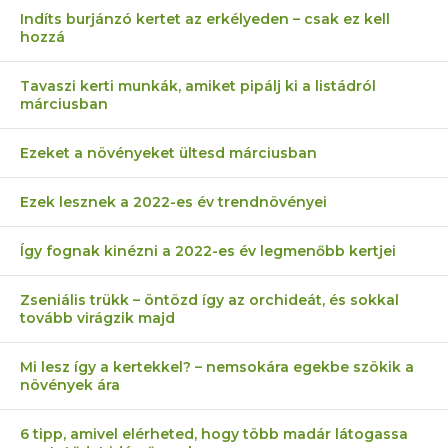
Indíts burjánzó kertet az erkélyeden – csak ez kell
hozzá
Tavaszi kerti munkák, amiket pipálj ki a listádról
márciusban
Ezeket a növényeket ültesd márciusban
Ezek lesznek a 2022-es év trendnövényei
Így fognak kinézni a 2022-es év legmenőbb kertjei
Zseniális trükk – öntözd így az orchideát, és sokkal
tovább virágzik majd
Mi lesz így a kertekkel? – nemsokára egekbe szökik a
növények ára
6 tipp, amivel elérheted, hogy több madár látogassa