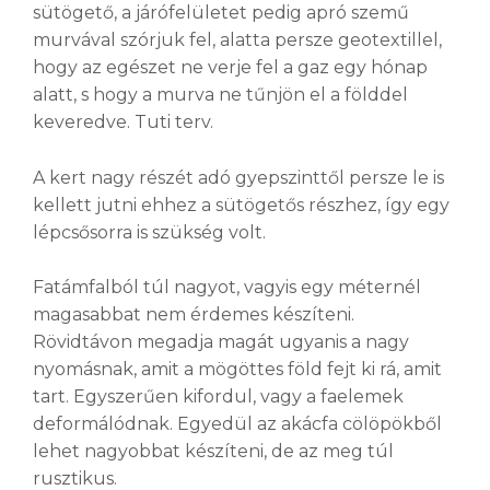
sütögető, a járófelületet pedig apró szemű
murvával szórjuk fel, alatta persze geotextillel,
hogy az egészet ne verje fel a gaz egy hónap
alatt, s hogy a murva ne tűnjön el a földdel
keveredve. Tuti terv.
A kert nagy részét adó gyepszinttől persze le is
kellett jutni ehhez a sütögetős részhez, így egy
lépcsősorra is szükség volt.
Fatámfalból túl nagyot, vagyis egy méternél
magasabbat nem érdemes készíteni.
Rövidtávon megadja magát ugyanis a nagy
nyomásnak, amit a mögöttes föld fejt ki rá, amit
tart. Egyszerűen kifordul, vagy a faelemek
deformálódnak. Egyedül az akácfa cölöpökből
lehet nagyobbat készíteni, de az meg túl
rusztikus.