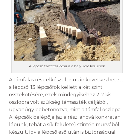
A lépcső tartóoszlopai is a helyükre kerülnek
A támfalas rész elkészülte után következhetett
a lépcső. 13 lépcsőfok kellett a két szint
összekötésére, ezek mindegyikéhez 2-2 kis
oszlopra volt szükség támaszték céljából,
ugyanúgy bebetonozva, mint a támfal oszlopai.
A lépcsők belépője (az a rész, ahová konkrétan
lépünk, tehát a sík felülete) szintén murvából
készült, így a lépcső eső után is biztonsággal