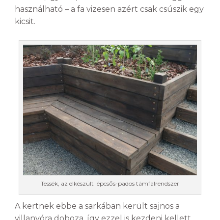
használható – a fa vizesen azért csak csúszik egy
kicsit.
Tessék, az elkészült lépcsős-pados támfalrendszer
A kertnek ebbe a sarkában került sajnos a
villanyóra doboza, így ezzel is kezdeni kellett