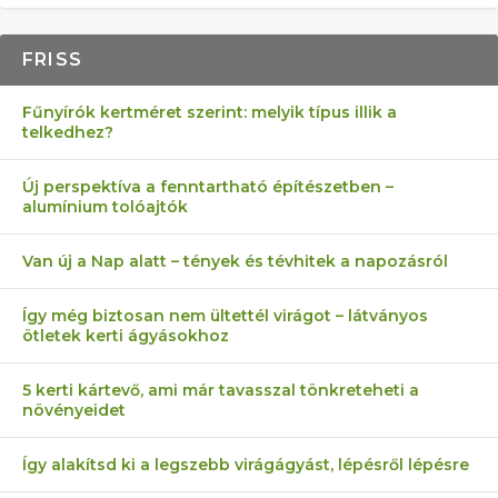
FRISS
Fűnyírók kertméret szerint: melyik típus illik a
telkedhez?
Új perspektíva a fenntartható építészetben –
alumínium tolóajtók
Van új a Nap alatt – tények és tévhitek a napozásról
Így még biztosan nem ültettél virágot – látványos
ötletek kerti ágyásokhoz
5 kerti kártevő, ami már tavasszal tönkreteheti a
növényeidet
Így alakítsd ki a legszebb virágágyást, lépésről lépésre