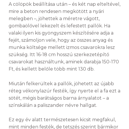
A cölöpök beállítása után – és két nap elteltével,
mire a beton rendesen megkötött a nyári
melegben –, jöhettek a méretre vágott,
gombaölővel lekezelt és lefestett pallók. Ha
valaki ilyen kis gyöngyszem készítésére adja a
fejét, számoljon vele, hogy az összes anyag és
munka költsége mellett izmos csavarokra lesz
szükség. Itt 16-18 cm hosszú szerkezetépítő
csavarokat használtunk, aminek darabja 150-170
Ft, és kellett belőle több mint 130 db.
Miután felkerültek a pallók, jöhetett az újabb
réteg vékonylazúr festék, így nyerte el a fa ezt a
sötét, mégis barátságos barna árnyalatot – a
színskálán a paliszander névre hallgat.
Ez egy év alatt természetesen kicsit megfakul,
mint minden festék, de tetszés szerint bármikor