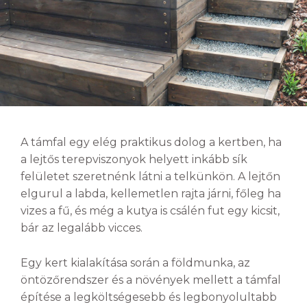
A támfal egy elég praktikus dolog a kertben, ha
a lejtős terepviszonyok helyett inkább sík
felületet szeretnénk látni a telkünkön. A lejtőn
elgurul a labda, kellemetlen rajta járni, főleg ha
vizes a fű, és még a kutya is csálén fut egy kicsit,
bár az legalább vicces.
Egy kert kialakítása során a földmunka, az
öntözőrendszer és a növények mellett a támfal
építése a legköltségesebb és legbonyolultabb