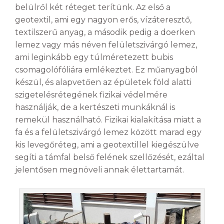
belülről két réteget terítünk. Az első a
geotextil, ami egy nagyon erős, vízáteresztő,
textilszerű anyag, a második pedig a doerken
lemez vagy más néven felületszivárgó lemez,
ami leginkább egy túlméretezett bubis
csomagolófóliára emlékeztet. Ez műanyagból
készül, és alapvetően az épületek föld alatti
szigetelésrétegének fizikai védelmére
használják, de a kertészeti munkáknál is
remekül használható. Fizikai kialakítása miatt a
fa és a felületszivárgó lemez között marad egy
kis levegőréteg, ami a geotextillel kiegészülve
segíti a támfal belső felének szellőzését, ezáltal
jelentősen megnöveli annak élettartamát.