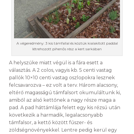
A végeredmény: 3 kis támfallal és köztük kialakított paddal
létrehozott pihenős rész a kert sarkában
A helyszűke miatt végül is a fára esett a
választás. A 2 colos, vagyis kb. 5 centi vastag
pallók 10×10 centi vastag oszlopokra lesznek
felcsavarozva – ez volt a terv. Három alacsony,
eltérő magasságú támfalsort okumuláltunk ki,
amiből az alsó kettőnek a nagy része maga a
pad. A pad háttámlája felett egy kis rézsű után
következik a harmadik, legalacsonyabb
támfalsor, a kettő között fűszer- és
zöldségnövényekkel. Lentre pedig kerül egy