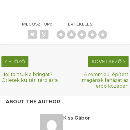
MEGOSZTOM:
ÉRTÉKELÉS:
ELŐZŐ
KÖVETKEZŐ
Hol tartsuk a bringát?
A semmiből épített
Ötletek kültéri tárolásra
magának faházat az
erdő közepén
ABOUT THE AUTHOR
Kiss Gábor