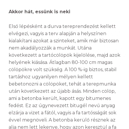
Akkor hát, essünk is neki
Első lépésként a durva tereprendezést kellett
elvégezi, vagyis a terv alapján a helyszínen
kialakítani azokat a szinteket, amik már biztosan
nem akadályozzák a munkát. Utána
következett a tartócölöpök kijelölése, majd azok
helyének kiásása. Átlagban 80-100 cm magas
cölöpökre volt szükség. A 100 %-ig biztos, stabil
tartáshoz ugyanilyen mélyen kellett
bebetonozni a cölöpöket, tehát a terepmunka
után következett az újabb ásás. Minden cölöp,
ami a betonba került, kapott egy bitumenes
fedést. Ez az úgynevezett bitugél nevű anyag
elzárja a vizet a fától, vagyis a fa tartósságát sok
évvel megnöveli. A betonba kerülő résznek az
alja nem lett lekenve, hogy azon keresztül a fa