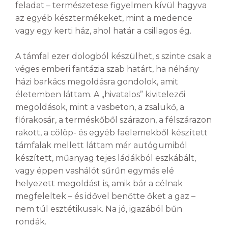
feladat – természetese figyelmen kívül hagyva
az egyéb késztermékeket, mint a medence
vagy egy kerti ház, ahol határ a csillagos ég.
A támfal ezer dologból készülhet, s szinte csak a
véges emberi fantázia szab határt, ha néhány
házi barkács megoldásra gondolok, amit
életemben láttam. A „hivatalos” kivitelezői
megoldások, mint a vasbeton, a zsalukő, a
flórakosár, a terméskőből szárazon, a félszárazon
rakott, a cölöp- és egyéb faelemekből készített
támfalak mellett láttam már autógumiból
készített, műanyag tejes ládákból eszkábált,
vagy éppen vashálót sűrűn egymás elé
helyezett megoldást is, amik bár a célnak
megfeleltek – és idővel benőtte őket a gaz –
nem túl esztétikusak. Na jó, igazából bűn
rondák.