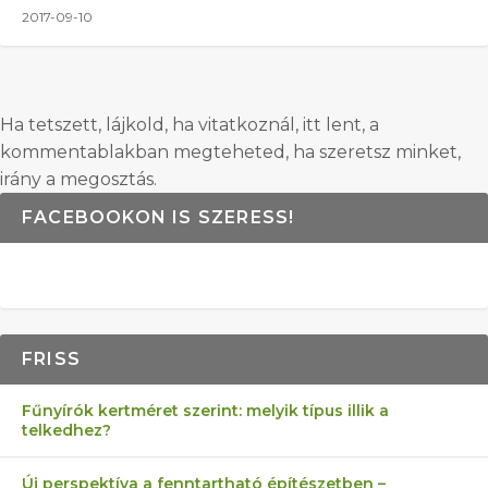
2017-09-10
Ha tetszett, lájkold, ha vitatkoznál, itt lent, a
kommentablakban megteheted, ha szeretsz minket,
irány a megosztás.
FACEBOOKON IS SZERESS!
FRISS
Fűnyírók kertméret szerint: melyik típus illik a
telkedhez?
Új perspektíva a fenntartható építészetben –