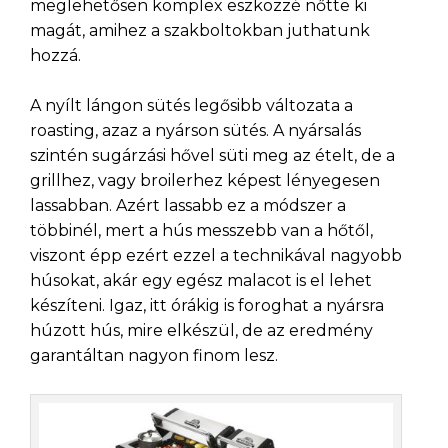
meglehetősen komplex eszközzé nőtte ki
magát, amihez a szakboltokban juthatunk
hozzá.
A nyílt lángon sütés legősibb változata a
roasting, azaz a nyárson sütés. A nyársalás
szintén sugárzási hővel süti meg az ételt, de a
grillhez, vagy broilerhez képest lényegesen
lassabban. Azért lassabb ez a módszer a
többinél, mert a hús messzebb van a hőtől,
viszont épp ezért ezzel a technikával nagyobb
húsokat, akár egy egész malacot is el lehet
készíteni. Igaz, itt órákig is foroghat a nyársra
húzott hús, mire elkészül, de az eredmény
garantáltan nagyon finom lesz.