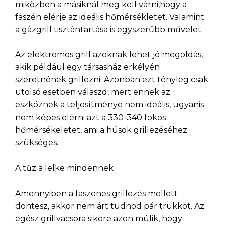
miközben a másiknál meg kell várni,hogy a
faszén elérje az ideális hőmérsékletet. Valamint
a gázgrill tisztántartása is egyszerűbb művelet.
Az elektromos grill azoknak lehet jó megoldás,
akik például egy társasház erkélyén
szeretnének grillezni. Azonban ezt tényleg csak
utolsó esetben válaszd, mert ennek az
eszköznek a teljesítménye nem ideális, ugyanis
nem képes elérni azt a 330-340 fokos
hőmérsékeletet, ami a húsok grillezéséhez
szükséges.
A tűz a lelke mindennek
Amennyiben a faszenes grillezés mellett
döntesz, akkor nem árt tudnod pár trükköt. Az
egész grillvacsora sikere azon múlik, hogy