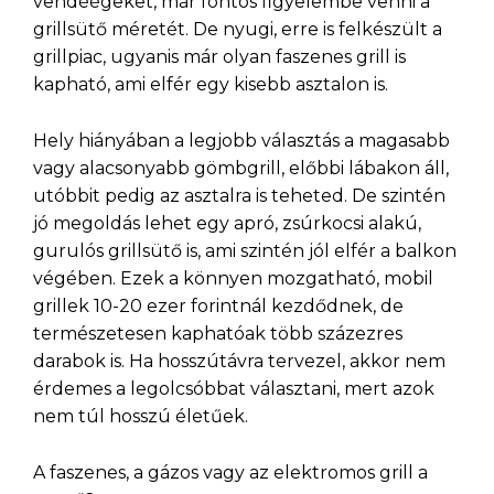
vendéégeket, már fontos figyelembe venni a
grillsütő méretét. De nyugi, erre is felkészült a
grillpiac, ugyanis már olyan faszenes grill is
kapható, ami elfér egy kisebb asztalon is.
Hely hiányában a legjobb választás a magasabb
vagy alacsonyabb gömbgrill, előbbi lábakon áll,
utóbbit pedig az asztalra is teheted. De szintén
jó megoldás lehet egy apró, zsúrkocsi alakú,
gurulós grillsütő is, ami szintén jól elfér a balkon
végében. Ezek a könnyen mozgatható, mobil
grillek 10-20 ezer forintnál kezdődnek, de
természetesen kaphatóak több százezres
darabok is. Ha hosszútávra tervezel, akkor nem
érdemes a legolcsóbbat választani, mert azok
nem túl hosszú életűek.
A faszenes, a gázos vagy az elektromos grill a