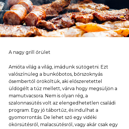
A nagy grill őrület
Amióta világ a világ, imádunk sütögetni. Ezt
valószínüleg a bunkóbotos, bőrszoknyás
ősembertől örököltük, aki előszeretettel
üldögélt a tűz mellett, várva hogy megsüljön a
mamutvacsora. Nem is olyan rég, a
szalonnasütés volt az elengedhetetlen családi
program. Egy jó tábortűz, és indulhat a
gyomorrontás. De lehet szó egy vidéki
ökörsütésről, malacsütésről, vagy akár csak egy