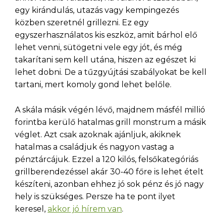
egy kirándulás, utazás vagy kempingezés
közben szeretnél grillezni. Ez egy
egyszerhasználatos kis eszköz, amit bárhol elő
lehet venni, sütögetni vele egy jót, és még
takarítani sem kell utána, hiszen az egészet ki
lehet dobni. De a tűzgyújtási szabályokat be kell
tartani, mert komoly gond lehet belőle.
A skála másik végén lévő, majdnem másfél millió
forintba kerülő hatalmas grill monstrum a másik
véglet. Azt csak azoknak ajánljuk, akiknek
hatalmas a családjuk és nagyon vastag a
pénztárcájuk. Ezzel a 120 kilós, felsőkategóriás
grillberendezéssel akár 30-40 főre is lehet ételt
készíteni, azonban ehhez jó sok pénz és jó nagy
hely is szükséges. Persze ha te pont ilyet
keresel,
akkor jó hírem van
.