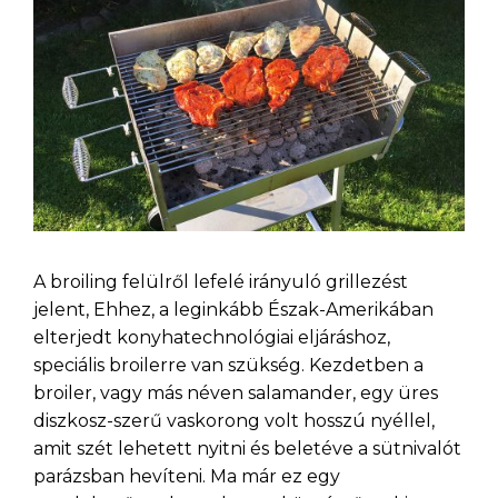
A broiling felülről lefelé irányuló grillezést
jelent, Ehhez, a leginkább Észak-Amerikában
elterjedt konyhatechnológiai eljáráshoz,
speciális broilerre van szükség. Kezdetben a
broiler, vagy más néven
salamander,
egy üres
diszkosz-szerű vaskorong volt hosszú nyéllel,
amit szét lehetett nyitni és beletéve a sütnivalót
parázsban hevíteni. Ma már ez egy