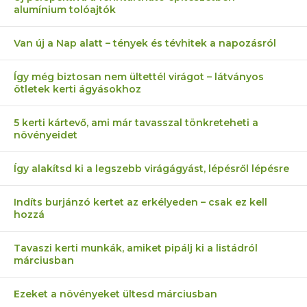
alumínium tolóajtók
Van új a Nap alatt – tények és tévhitek a napozásról
Így még biztosan nem ültettél virágot – látványos
ötletek kerti ágyásokhoz
5 kerti kártevő, ami már tavasszal tönkreteheti a
növényeidet
Így alakítsd ki a legszebb virágágyást, lépésről lépésre
Indíts burjánzó kertet az erkélyeden – csak ez kell
hozzá
Tavaszi kerti munkák, amiket pipálj ki a listádról
márciusban
Ezeket a növényeket ültesd márciusban