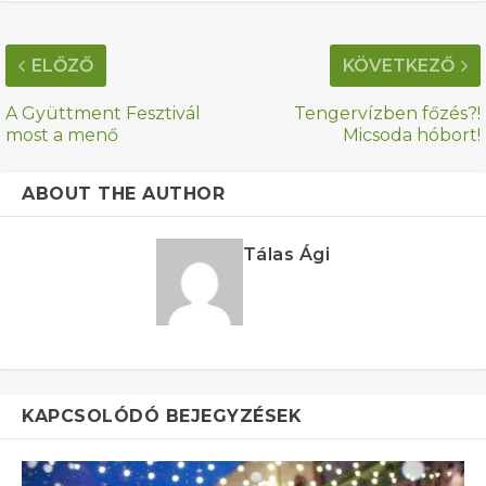
ELŐZŐ
KÖVETKEZŐ
A Gyüttment Fesztivál
Tengervízben főzés?!
most a menő
Micsoda hóbort!
ABOUT THE AUTHOR
Tálas Ági
KAPCSOLÓDÓ BEJEGYZÉSEK