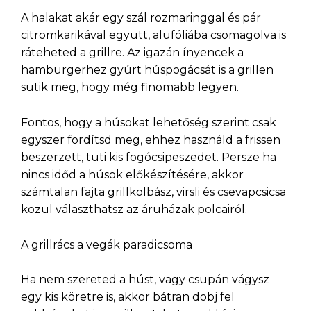
A halakat akár egy szál rozmaringgal és pár
citromkarikával együtt, alufóliába csomagolva is
ráteheted a grillre. Az igazán ínyencek a
hamburgerhez gyúrt húspogácsát is a grillen
sütik meg, hogy még finomabb legyen.
Fontos, hogy a húsokat lehetőség szerint csak
egyszer fordítsd meg, ehhez használd a frissen
beszerzett, tuti kis fogócsipeszedet. Persze ha
nincs időd a húsok előkészítésére, akkor
számtalan fajta grillkolbász, virsli és csevapcsicsa
közül választhatsz az áruházak polcairól.
A grillrács a vegák paradicsoma
Ha nem szereted a húst, vagy csupán vágysz
egy kis köretre is, akkor bátran dobj fel