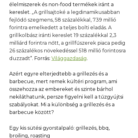
élelmiszerek és non-food termékek iránt a
kereslet.
„A grillsajtoké a legdinamikusabban
fejlődő szegmens, 58 százalékkal, 739 millió
forintra emelkedett a teljes bolti eladás. A
grillkolbász iránti kereslet 19 százalékkal 2,3
milliárd forintra nőtt, a grillfűszerek piaca pedig
26 százalékos növekedéssel 518 millió forintosra
duzzadt
”. Forrás:
Világgazdaság
.
Azért egyre elterjedtebb a grillezés és a
barbecue, mert remek kültéri program, ami
összehozza az embereket és szinte bárhol
nekiláthatunk, persze figyelni kell a tűzgyújtsi
szabályokat. Mi a különbség a grillezés és a
barbecue között?
Egy kis sütési gyorstalpaló: grillezés, bbq,
broiling, roasting