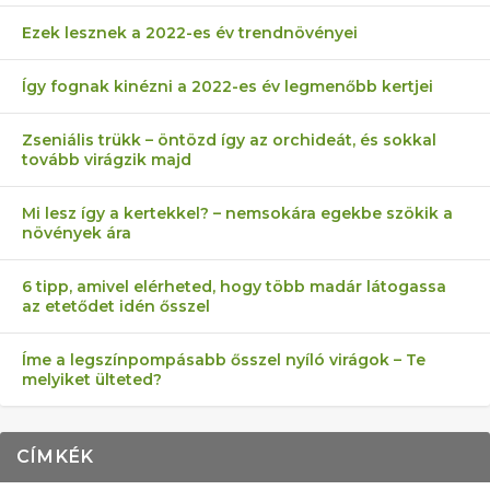
Ezek lesznek a 2022-es év trendnövényei
Így fognak kinézni a 2022-es év legmenőbb kertjei
Zseniális trükk – öntözd így az orchideát, és sokkal
tovább virágzik majd
Mi lesz így a kertekkel? – nemsokára egekbe szökik a
növények ára
6 tipp, amivel elérheted, hogy több madár látogassa
az etetődet idén ősszel
Íme a legszínpompásabb ősszel nyíló virágok – Te
melyiket ülteted?
CÍMKÉK