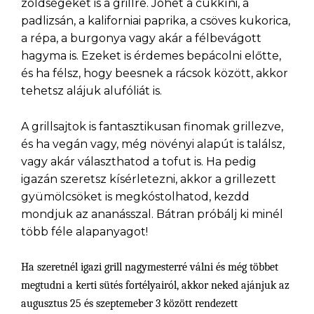
zöldségeket is a grillre. Jöhet a cukkíni, a
padlizsán, a kaliforniai paprika, a csöves kukorica,
a répa, a burgonya vagy akár a félbevágott
hagyma is. Ezeket is érdemes bepácolni előtte,
és ha félsz, hogy beesnek a rácsok között, akkor
tehetsz alájuk alufóliát is.
A grillsajtok is fantasztikusan finomak grillezve,
és ha vegán vagy, még növényi alapút is találsz,
vagy akár választhatod a tofut is. Ha pedig
igazán szeretsz kísérletezni, akkor a grillezett
gyümölcsöket is megkóstolhatod, kezdd
mondjuk az ananásszal. Bátran próbálj ki minél
több féle alapanyagot!
Ha szeretnél igazi grill nagymesterré válni és még többet
megtudni a kerti sütés fortélyairól, akkor neked ajánjuk az
augusztus 25 és szeptemeber 3 között rendezett