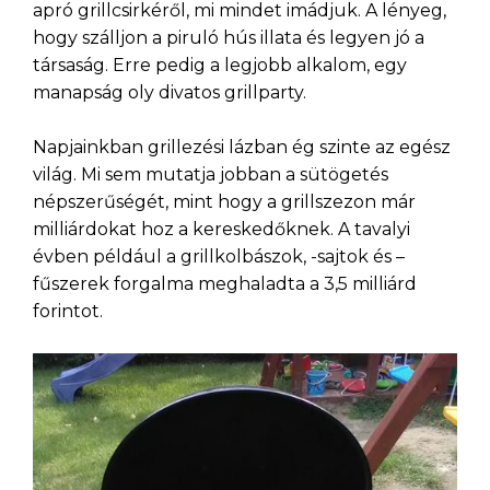
apró grillcsirkéről, mi mindet imádjuk. A lényeg,
hogy szálljon a piruló hús illata és legyen jó a
társaság. Erre pedig a legjobb alkalom, egy
manapság oly divatos grillparty.
Napjainkban grillezési lázban ég szinte az egész
világ. Mi sem mutatja jobban a sütögetés
népszerűségét, mint hogy a grillszezon már
milliárdokat hoz a kereskedőknek. A tavalyi
évben például a grillkolbászok, -sajtok és –
fűszerek forgalma meghaladta a 3,5 milliárd
forintot.