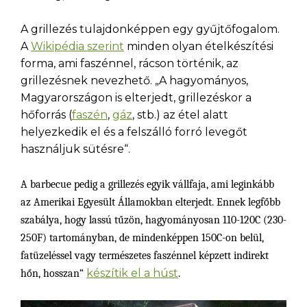
A grillezés tulajdonképpen egy gyűjtőfogalom.
A
Wikipédia szerint
minden olyan ételkészítési
forma, ami faszénnel, rácson történik, az
grillezésnek nevezhető. „
A hagyományos,
Magyarországon is elterjedt, grillezéskor a
hőforrás (
faszén
,
gáz
, stb.) az étel alatt
helyezkedik el és a felszálló forró levegőt
használjuk sütésre“.
A barbecue pedig a grillezés egyik vállfaja, ami leginkább
az Amerikai Egyesült Államokban elterjedt. Ennek legfőbb
szabálya, hogy
lassú tűzön, hagyományosan 110-120C (230-
250F) tartományban, de mindenképpen 150C-on belül,
fatüzeléssel vagy természetes faszénnel képzett indirekt
készítik el a húst
hőn, hosszan“
.