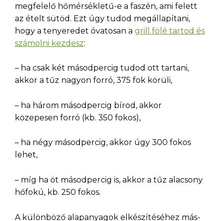
megfelelő hőmérsékletű-e a faszén, ami felett
az ételt sütöd. Ezt úgy tudod megállapítani,
hogy a tenyeredet óvatosan a
grill fölé tartod és
számolni kezdesz
:
– ha csak két másodpercig tudod ott tartani,
akkor a tűz nagyon forró, 375 fok körüli,
– ha három másodpercig bírod, akkor
közepesen forró (kb. 350 fokos),
– ha négy másodpercig, akkor úgy 300 fokos
lehet,
– míg ha öt másodpercig is, akkor a tűz alacsony
hőfokú, kb. 250 fokos.
A különböző alapanyagok elkészítéséhez más-