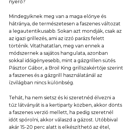
nyerő?
Mindegyiknek meg van a maga előnye és
hátránya, de természetesen a faszenes változat
a legautentikusabb. Sokan azt mondják, csak az
az igazi grillezés, ami az izzó parázs felett
történik. Vitathatatlan, meg van ennek a
módszernek a sajátos hangulata, azonban
sokkal időigényesebb, mint a gázgrillen sütés.
Pásztor Gábor, a Broil King grillszakértője szerint
a faszenes és a gázgrill használatánál az
ízvilágban nincs különbség.
Tehát, ha nem sietsz és ki szeretnéd élvezni a
tűz látványát is a kertiparty közben, akkor dönts
a faszenes verzió mellett, ha pedig szeretnél
időt spórolni, akkor válaszd a gázost. Utóbbival
akár 15-20 perc alatt is elkészíthető az étel,