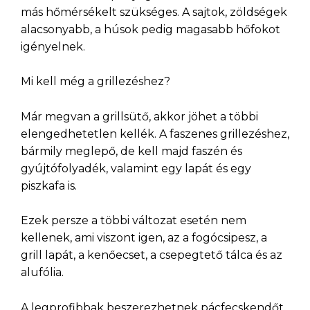
más hőmérsékelt szükséges. A sajtok, zöldségek
alacsonyabb, a húsok pedig magasabb hőfokot
igényelnek.
Mi kell még a grillezéshez?
Már megvan a grillsütő, akkor jöhet a többi
elengedhetetlen kellék. A faszenes grillezéshez,
bármily meglepő, de kell majd faszén és
gyújtófolyadék, valamint egy lapát és egy
piszkafa is.
Ezek persze a többi változat esetén nem
kellenek, ami viszont igen, az a fogócsipesz, a
grill lapát, a kenőecset, a csepegtető tálca és az
alufólia.
A legprofibbak beszerezhetnek pácfecskendőt,