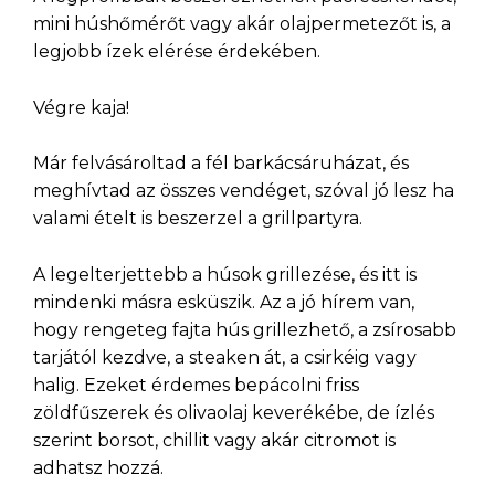
mini húshőmérőt vagy akár olajpermetezőt is, a
legjobb ízek elérése érdekében.
Végre kaja!
Már felvásároltad a fél barkácsáruházat, és
meghívtad az összes vendéget, szóval jó lesz ha
valami ételt is beszerzel a grillpartyra.
A legelterjettebb a húsok grillezése, és itt is
mindenki másra esküszik. Az a jó hírem van,
hogy rengeteg fajta hús grillezhető, a zsírosabb
tarjától kezdve, a steaken át, a csirkéig vagy
halig. Ezeket érdemes bepácolni friss
zöldfűszerek és olivaolaj keverékébe, de ízlés
szerint borsot, chillit vagy akár citromot is
adhatsz hozzá.