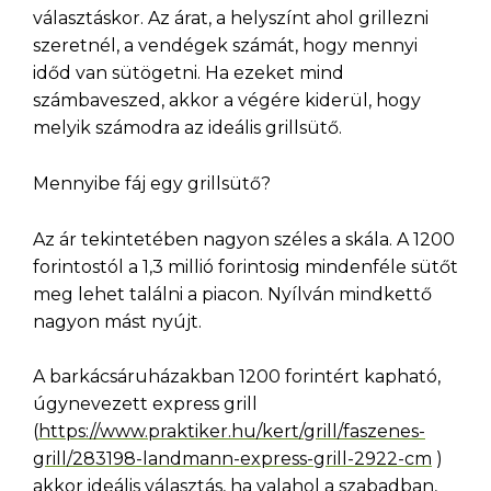
választáskor. Az árat, a helyszínt ahol grillezni
szeretnél, a vendégek számát, hogy mennyi
időd van sütögetni. Ha ezeket mind
számbaveszed, akkor a végére kiderül, hogy
melyik számodra az ideális grillsütő.
Mennyibe fáj egy grillsütő?
Az ár tekintetében nagyon széles a skála. A 1200
forintostól a 1,3 millió forintosig mindenféle sütőt
meg lehet találni a piacon. Nyílván mindkettő
nagyon mást nyújt.
A barkácsáruházakban 1200 forintért kapható,
úgynevezett express grill
(
https://www.praktiker.hu/kert/grill/faszenes-
grill/283198-landmann-express-grill-2922-cm
)
akkor ideális választás, ha valahol a szabadban,