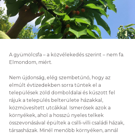
A gyümölcsfa – a közvélekedés szerint – nem fa.
Elmondom, miért.
Nem újdonság, elég szembetűnő, hogy az
elmúlt évtizedekben sorra tűntek el a
települések zöld domboldalai és kúszott fel
rájuk a település belterülete házakkal,
közművesített utcákkal. Ismerősek azok a
környékek, ahol a hosszú nyeles telkek
összevonásával épültek a csilli-villi családi házak,
társasházak. Minél menőbb környéken, annál