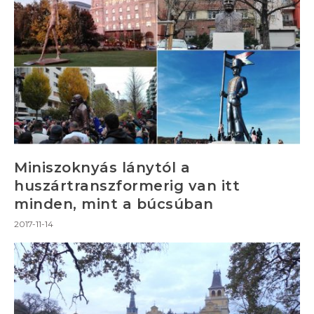
Miniszoknyás lánytól a
huszártranszformerig van itt
minden, mint a búcsúban
2017-11-14