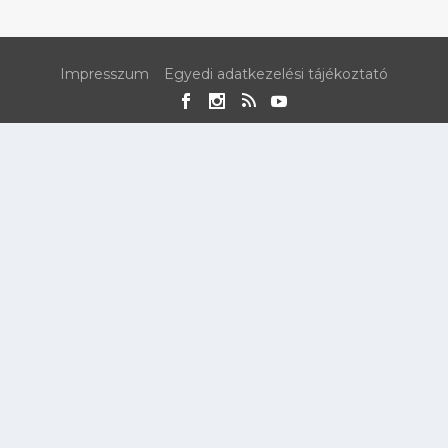
Impresszum
Egyedi adatkezelési tájékoztató