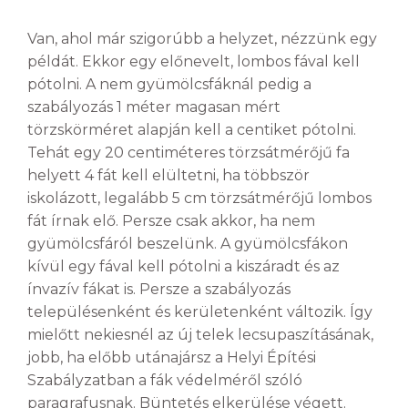
Van, ahol már szigorúbb a helyzet, nézzünk egy
példát. Ekkor egy előnevelt, lombos fával kell
pótolni. A nem gyümölcsfáknál pedig a
szabályozás 1 méter magasan mért
törzskörméret alapján kell a centiket pótolni.
Tehát egy 20 centiméteres törzsátmérőjű fa
helyett 4 fát kell elültetni, ha többször
iskolázott, legalább 5 cm törzsátmérőjű lombos
fát írnak elő. Persze csak akkor, ha nem
gyümölcsfáról beszelünk. A gyümölcsfákon
kívül egy fával kell pótolni a kiszáradt és az
ínvazív fákat is. Persze a szabályozás
településenként és kerületenként változik. Így
mielőtt nekiesnél az új telek lecsupaszításának,
jobb, ha előbb utánajársz a Helyi Építési
Szabályzatban a fák védelméről szóló
paragrafusnak. Büntetés elkerülése végett.