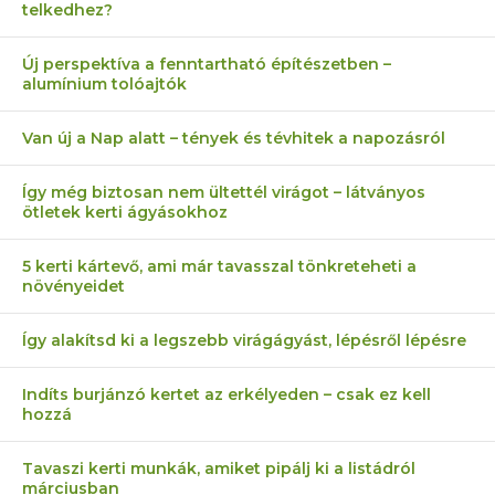
telkedhez?
Új perspektíva a fenntartható építészetben –
alumínium tolóajtók
Van új a Nap alatt – tények és tévhitek a napozásról
Így még biztosan nem ültettél virágot – látványos
ötletek kerti ágyásokhoz
5 kerti kártevő, ami már tavasszal tönkreteheti a
növényeidet
Így alakítsd ki a legszebb virágágyást, lépésről lépésre
Indíts burjánzó kertet az erkélyeden – csak ez kell
hozzá
Tavaszi kerti munkák, amiket pipálj ki a listádról
márciusban