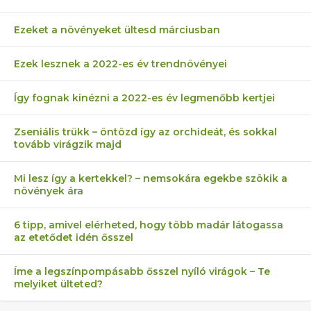
Ezeket a növényeket ültesd márciusban
Ezek lesznek a 2022-es év trendnövényei
Így fognak kinézni a 2022-es év legmenőbb kertjei
Zseniális trükk – öntözd így az orchideát, és sokkal
tovább virágzik majd
Mi lesz így a kertekkel? – nemsokára egekbe szökik a
növények ára
6 tipp, amivel elérheted, hogy több madár látogassa
az etetődet idén ősszel
Íme a legszínpompásabb ősszel nyíló virágok – Te
melyiket ülteted?