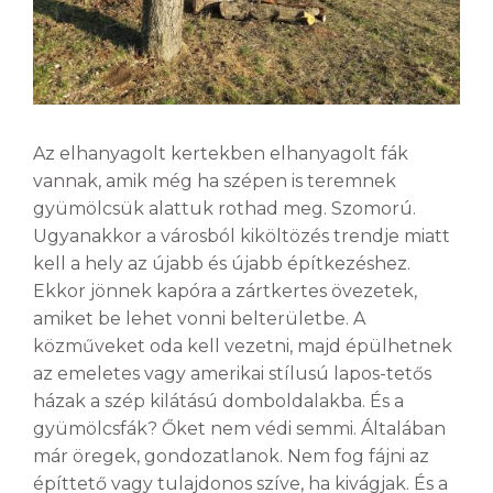
Az elhanyagolt kertekben elhanyagolt fák
vannak, amik még ha szépen is teremnek
gyümölcsük alattuk rothad meg. Szomorú.
Ugyanakkor a városból kiköltözés trendje miatt
kell a hely az újabb és újabb építkezéshez.
Ekkor jönnek kapóra a zártkertes övezetek,
amiket be lehet vonni belterületbe. A
közműveket oda kell vezetni, majd épülhetnek
az emeletes vagy amerikai stílusú lapos-tetős
házak a szép kilátású domboldalakba. És a
gyümölcsfák? Őket nem védi semmi. Általában
már öregek, gondozatlanok. Nem fog fájni az
építtető vagy tulajdonos szíve, ha kivágjak. És a