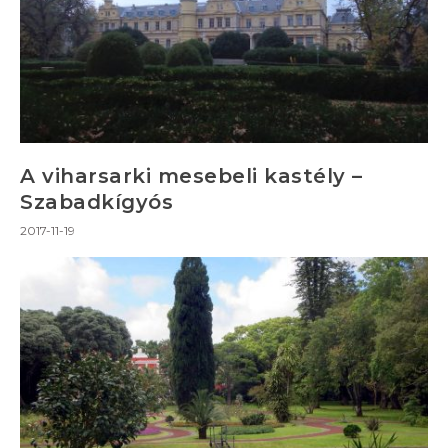
A viharsarki mesebeli kastély –
Szabadkígyós
2017-11-19