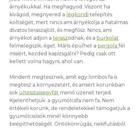
árnyékukkal. Ha meghagyod. Viszont ha
kivágod, megnyered a
légkondi
telepítés
költségét, mert nincs ami árnyékolja a hatalmas
divatos teraszajtót, és megfősz. Nincs, ami
árnyékot adjon a
terasz
odnak, és a
burkolat
felmelegszik, éget. Máris épülhet a
pergola
fél
misiért, kezded kapizsgálni? Pedig csak ott
kellett volna hagyni, ahol van.
Mindent megtesznek, amit egy lombos fa is
megtesz a környezetért, és amiért korunkban
sok
ültessteisegyfát
menő üzenet terjed.
Kijelenthetjük: a gyümölcsfa nem fa. Nem
értékeli korunk, de rendeletekkel támogatjuk a
gyümölcsösök minél könnyebb
beépíthetőségét. Öntökönrúgás, nekifutásból.