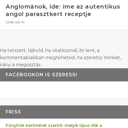
Anglománok, ide: íme az autentikus
angol parasztkert receptje
2018-06-14
Ha tetszett, lájkold, ha vitatkoznál, itt lent, a
kommentablakban megteheted, ha szeretsz minket,
irány a megosztás.
FACEBOOKON IS SZERESS!
FRISS
Fűnyírók kertméret szerint: melyik típus illik a