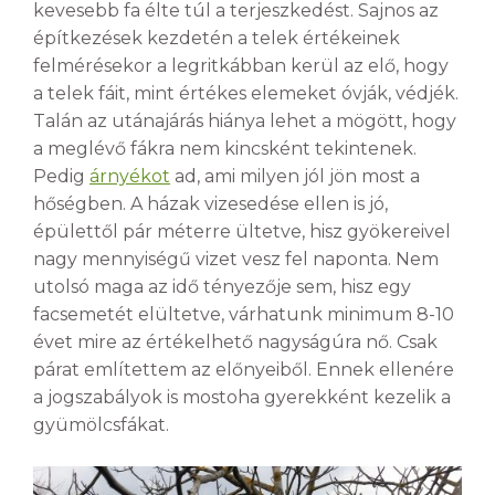
kevesebb fa élte túl a terjeszkedést. Sajnos az
építkezések kezdetén a telek értékeinek
felmérésekor a legritkábban kerül az elő, hogy
a telek fáit, mint értékes elemeket óvják, védjék.
Talán az utánajárás hiánya lehet a mögött, hogy
a meglévő fákra nem kincsként tekintenek.
Pedig
árnyékot
ad, ami milyen jól jön most a
hőségben. A házak vizesedése ellen is jó,
épülettől pár méterre ültetve, hisz gyökereivel
nagy mennyiségű vizet vesz fel naponta. Nem
utolsó maga az idő tényezője sem, hisz egy
facsemetét elültetve, várhatunk minimum 8-10
évet mire az értékelhető nagyságúra nő. Csak
párat említettem az előnyeiből. Ennek ellenére
a jogszabályok is mostoha gyerekként kezelik a
gyümölcsfákat.