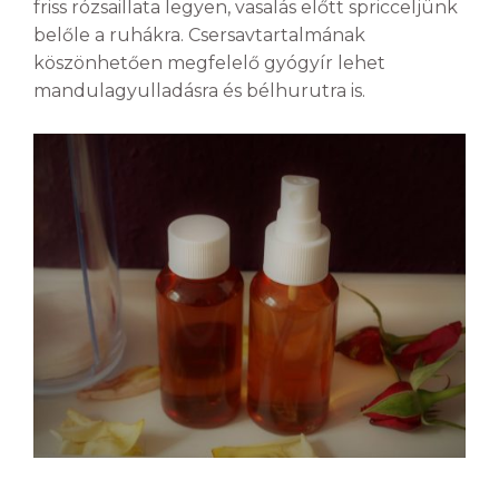
friss rózsaillata legyen, vasalás előtt spricceljünk
belőle a ruhákra. Csersavtartalmának
köszönhetően megfelelő gyógyír lehet
mandulagyulladásra és bélhurutra is.