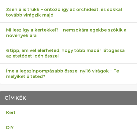
Zseniális trükk – öntözd így az orchideát, és sokkal
tovább virágzik majd
Mi lesz így a kertekkel? – nemsokára egekbe szökik a
növények ára
6 tipp, amivel elérheted, hogy több madár látogassa
az etetődet idén ősszel
Íme a legszínpompásabb ősszel nyíló virágok – Te
melyiket ülteted?
CÍMKÉK
Kert
DIY