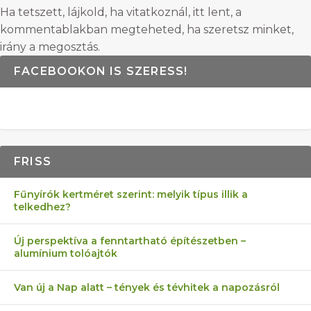
Ha tetszett, lájkold, ha vitatkoznál, itt lent, a
kommentablakban megteheted, ha szeretsz minket,
irány a megosztás.
FACEBOOKON IS SZERESS!
FRISS
Fűnyírók kertméret szerint: melyik típus illik a
telkedhez?
Új perspektíva a fenntartható építészetben –
alumínium tolóajtók
Van új a Nap alatt – tények és tévhitek a napozásról