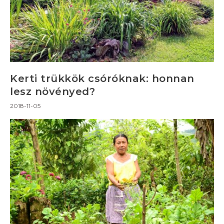
Kerti trükkök csóróknak: honnan
lesz növényed?
2018-11-05