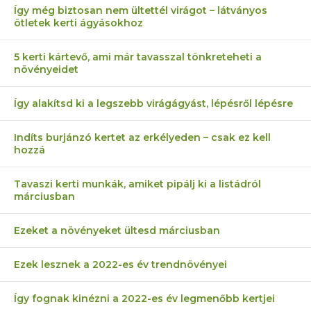
Így még biztosan nem ültettél virágot – látványos
ötletek kerti ágyásokhoz
5 kerti kártevő, ami már tavasszal tönkreteheti a
növényeidet
Így alakítsd ki a legszebb virágágyást, lépésről lépésre
Indíts burjánzó kertet az erkélyeden – csak ez kell
hozzá
Tavaszi kerti munkák, amiket pipálj ki a listádról
márciusban
Ezeket a növényeket ültesd márciusban
Ezek lesznek a 2022-es év trendnövényei
Így fognak kinézni a 2022-es év legmenőbb kertjei