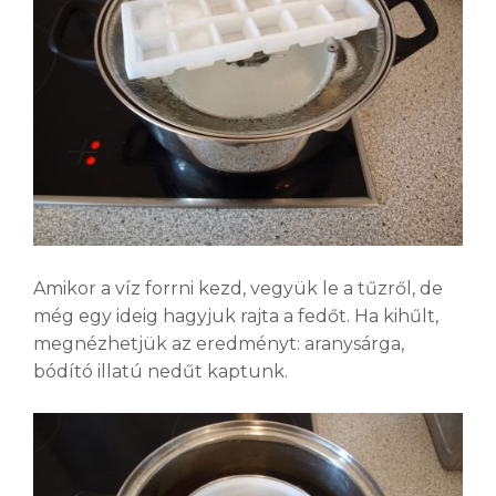
Amikor a víz forrni kezd, vegyük le a tűzről, de
még egy ideig hagyjuk rajta a fedőt. Ha kihűlt,
megnézhetjük az eredményt: aranysárga,
bódító illatú nedűt kaptunk.