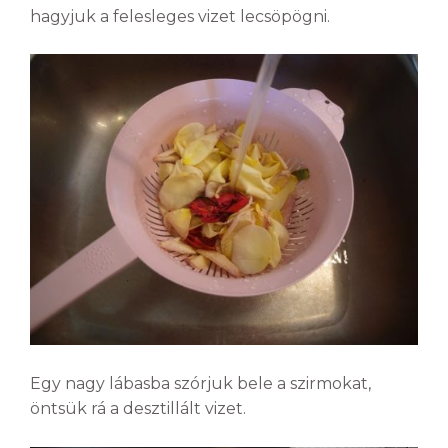
hagyjuk a felesleges vizet lecsöpögni.
Egy nagy lábasba szórjuk bele a szirmokat,
öntsük rá a desztillált vizet.