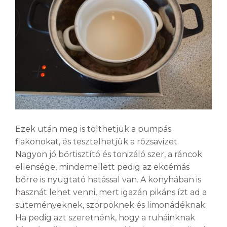
Ezek után meg is tölthetjük a pumpás
flakonokat, és tesztelhetjük a rózsavizet.
Nagyon jó bőrtisztító és tonizáló szer, a ráncok
ellensége, mindemellett pedig az ekcémás
bőrre is nyugtató hatással van. A konyhában is
hasznát lehet venni, mert igazán pikáns ízt ad a
süteményeknek, szörpöknek és limonádéknak.
Ha pedig azt szeretnénk, hogy a ruháinknak