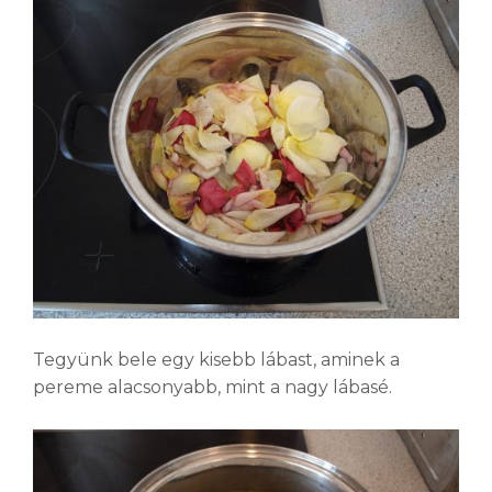
Tegyünk bele egy kisebb lábast, aminek a
pereme alacsonyabb, mint a nagy lábasé.