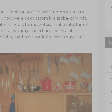
nni a faházat. A vásárlásnál nem szerettem
al, hogy vele pakoltatom ki a szoba-konyhát,
t-e minden, természetesen rábólintottam. A
it a nyugdíjas néni harminc év alatt
házba, “hátha ott szükség lesz rá egyszer”