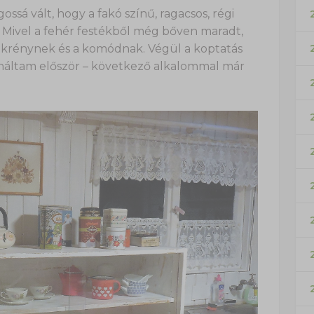
ágossá vált, hogy a fakó színű, ragacsos, régi
t. Mivel a fehér festékből még bőven maradt,
zekrénynek és a komódnak. Végül a koptatás
ináltam először – következő alkalommal már