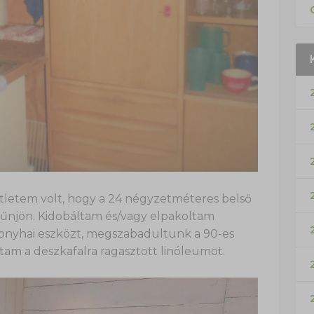
ötletem volt, hogy a 24 négyzetméteres belső
tűnjön. Kidobáltam és/vagy elpakoltam
konyhai eszközt, megszabadultunk a 90-es
am a deszkafalra ragasztott linóleumot.