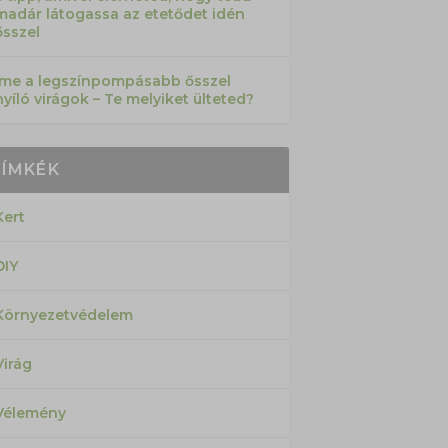
madár látogassa az etetődet idén
ősszel
Íme a legszínpompásabb ősszel
nyíló virágok – Te melyiket ülteted?
CÍMKÉK
Kert
DIY
Környezetvédelem
Virág
Vélemény