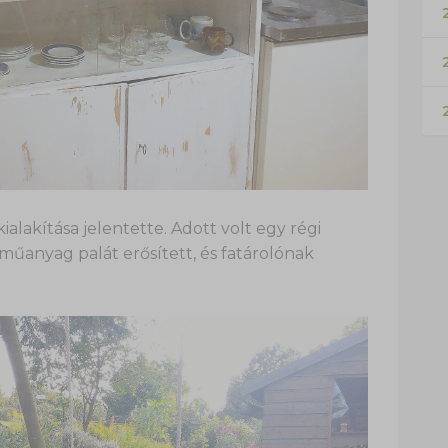
2
ialakítása jelentette. Adott volt egy régi
j műanyag palát erősített, és fatárolónak