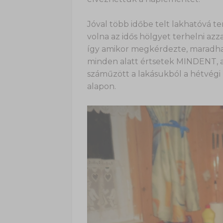
Jóval több időbe telt lakhatóvá te
volna az idős hölgyet terhelni azz
így amikor megkérdezte, maradha
minden alatt értsetek MINDENT, am
száműzött a lakásukból a hétvégi 
alapon.