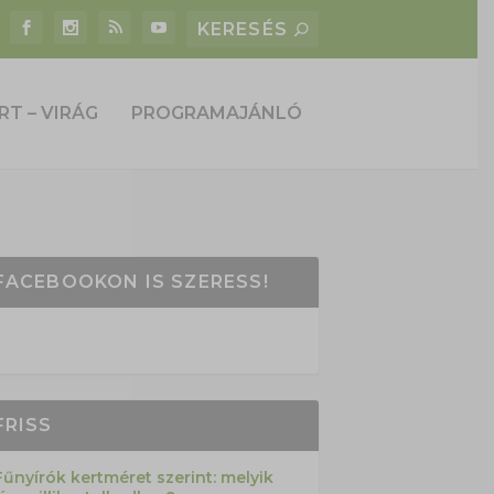
RT – VIRÁG
PROGRAMAJÁNLÓ
FACEBOOKON IS SZERESS!
FRISS
Fűnyírók kertméret szerint: melyik