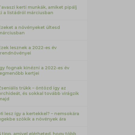
Tavaszi kerti munkák, amiket pipálj
ki a listádról márciusban
Ezeket a növényeket ültesd
márciusban
Ezek lesznek a 2022-es év
trendnövényei
Így fognak kinézni a 2022-es év
legmenőbb kertjei
Zseniális trükk – öntözd így az
orchideát, és sokkal tovább virágzik
majd
Mi lesz így a kertekkel? – nemsokára
egekbe szökik a növények ára
6 tipp, amivel elérheted, hogy több