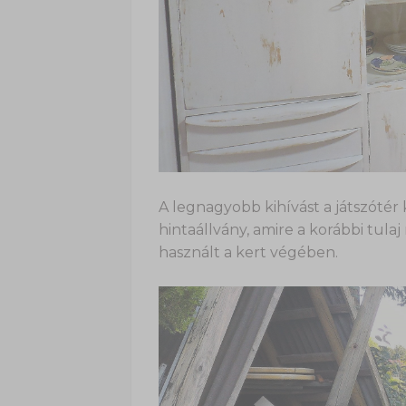
A legnagyobb kihívást a játszótér k
hintaállvány, amire a korábbi tula
használt a kert végében.