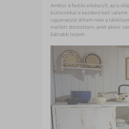
Amikor a festés elkészült, az is vil
bútorokkal is kezdeni kell valami
ugyanazzal álltam neki a tálalós
mellett döntöttem, amit akkor cs
bátrabb leszek.