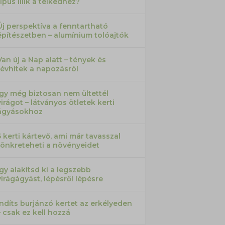
típus illik a telkedhez?
Új perspektíva a fenntartható
építészetben – alumínium tolóajtók
Van új a Nap alatt – tények és
tévhitek a napozásról
Így még biztosan nem ültettél
virágot – látványos ötletek kerti
ágyásokhoz
5 kerti kártevő, ami már tavasszal
tönkreteheti a növényeidet
Így alakítsd ki a legszebb
virágágyást, lépésről lépésre
Indíts burjánzó kertet az erkélyeden
– csak ez kell hozzá