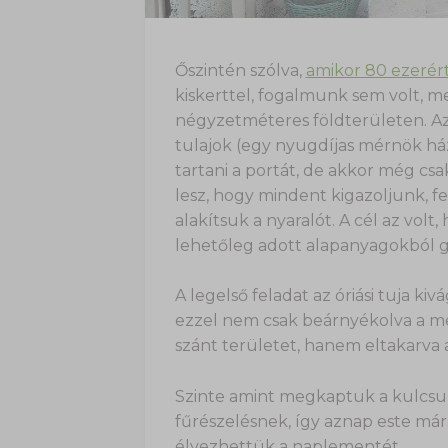
Őszintén szólva,
amikor 80 ezeré
kiskerttel, fogalmunk sem volt, 
négyzetméteres földterületen. Azt
tulajok (egy nyugdíjas mérnök há
tartani a portát, de akkor még csa
lesz, hogy mindent kigazoljunk, fe
alakítsuk a nyaralót. A cél az volt
lehetőleg adott alapanyagokból 
A legelső feladat az óriási tuja ki
ezzel nem csak beárnyékolva a me
szánt területet, hanem eltakarva 
Szinte amint megkaptuk a kulcsuka
fűrészelésnek, így aznap este már
élvezhettük a naplementét.