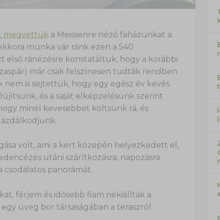
rt megvettük
a Meissenre néző faházunkat a
mekkora munka vár ránk ezen a 540
 első ránézésre konstatáltuk, hogy a korábbi
zaspár) már csak felszínesen tudták rendben
k nem is sejtettük, hogy egy egész év kevés
lújítsunk, és a saját elképzelésünk szerint
, hogy minél kevesebbet költsünk rá, és
gazdálkodjunk.
vágása volt, ami a kert közepén helyezkedett el,
dencézés utáni szárítkozásra, napozásra
a csodálatos panorámát.
t, férjem és idősebb fiam nekiálltak a
 egy üveg bor társaságában a teraszról