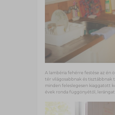
A lambéria fehérre festése az én 
tér világosabbnak és tisztábbnak 
minden feleslegesen kiaggatott 
évek ronda függönyétől, lerángatt