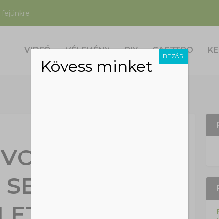
 fejünkre
VIDEÓ
VÉLEMÉNY
DIY
GASZTRO
KE
BEZÁR
Kövess minket
 VOLT A HÁZ,
I SE NAGYON
LETT RÁ