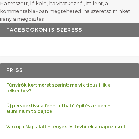
Ha tetszett, lájkold, ha vitatkoznál, itt lent, a
kommentablakban megteheted, ha szeretsz minket,
irány a megosztás.
FACEBOOKON IS SZERESS!
FRISS
Fűnyírók kertméret szerint: melyik típus illik a
telkedhez?
Új perspektíva a fenntartható építészetben –
alumínium tolóajtók
Van új a Nap alatt – tények és tévhitek a napozásról