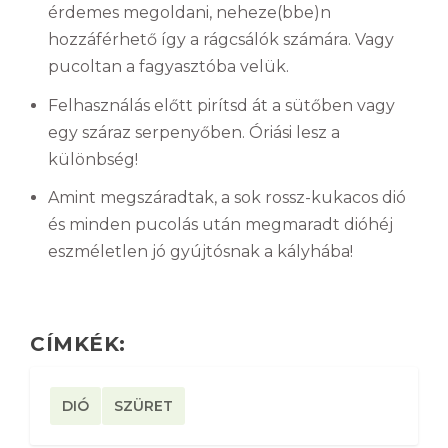
érdemes megoldani, neheze(bbe)n
hozzáférhető így a rágcsálók számára. Vagy
pucoltan a fagyasztóba velük.
Felhasználás előtt pirítsd át a sütőben vagy
egy száraz serpenyőben. Óriási lesz a
különbség!
Amint megszáradtak, a sok rossz-kukacos dió
és minden pucolás után megmaradt dióhéj
eszméletlen jó gyújtósnak a kályhába!
CÍMKÉK:
DIÓ
SZÜRET