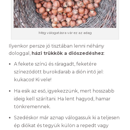
Még válogatásra vár ez az adag
Ilyenkor persze jó tisztában lenni néhány
dologgal,
házi trükkök a diószedéshez
:
A fekete színű és ráragadt, feketére
színeződött burokdarab a dión intő jel:
kukacos! Ki vele!
Ha esik az eső, igyekezzünk, mert hosszabb
ideig kell szárítani. Ha lent hagyod, hamar
tönkremennek.
Szedéskor már aznap válogassuk ki a teljesen
ép diókat és tegyük külön a repedt vagy