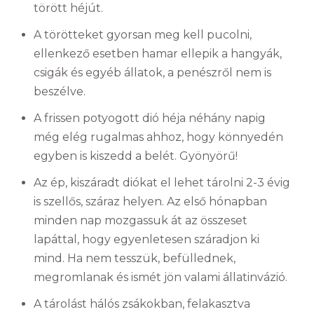
törött héjút.
A törötteket gyorsan meg kell pucolni,
ellenkező esetben hamar ellepik a hangyák,
csigák és egyéb állatok, a penészről nem is
beszélve.
A frissen potyogott dió héja néhány napig
még elég rugalmas ahhoz, hogy könnyedén
egyben is kiszedd a belét. Gyönyörű!
Az ép, kiszáradt diókat el lehet tárolni 2-3 évig
is szellős, száraz helyen. Az első hónapban
minden nap mozgassuk át az összeset
lapáttal, hogy egyenletesen száradjon ki
mind. Ha nem tesszük, befüllednek,
megromlanak és ismét jön valami állatinvázió.
A tárolást hálós zsákokban, felakasztva