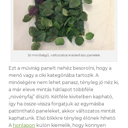
Jó minőségű, változatos kialakítású panelek.
Ezt a művirág panelt nehéz besorolni, hogy a
menő vagy a ciki kategóriába tartozik. A
minőségére nem lehet panasz, tényleg jó néz ki,
a már eleve mintás hátlapot többféle
„növényfaj” díszíti. Kétféle kivitelben kapható,
így ha össze-vissza forgatjuk az egymásba
pattintható paneleket, akkor változatos mintát
kaphatunk. Első blikkre tényleg élőnek hihető.
A
honlapon
külön kiemelik, hogy könnyen