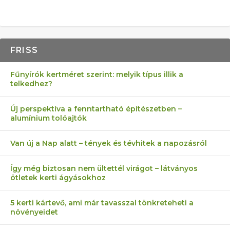
FRISS
Fűnyírók kertméret szerint: melyik típus illik a
telkedhez?
Új perspektíva a fenntartható építészetben –
alumínium tolóajtók
Van új a Nap alatt – tények és tévhitek a napozásról
Így még biztosan nem ültettél virágot – látványos
ötletek kerti ágyásokhoz
5 kerti kártevő, ami már tavasszal tönkreteheti a
növényeidet