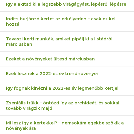
Így alakítsd ki a legszebb virágágyást, lépésről lépésre
Indíts burjánzó kertet az erkélyeden – csak ez kell
hozzá
Tavaszi kerti munkák, amiket pipálj ki a listádról
márciusban
Ezeket a növényeket ültesd márciusban
Ezek lesznek a 2022-es év trendnövényei
Így fognak kinézni a 2022-es év legmenőbb kertjei
Zseniális trükk – öntözd így az orchideát, és sokkal
tovább virágzik majd
Mi lesz így a kertekkel? – nemsokára egekbe szökik a
növények ára