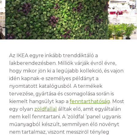
Az IKEA egyre inkább trenddiktáló a
lakberendezésben. Milliók várják évről évre,
hogy mikor jön ki a legújabb kollekció, és vajon
idé
n kapnak-e személyes
példányt a
nyomtatott katalógusból. A termékek
tervezése, gyártása és csomagolása során is
kiemelt hangsúlyt kap a
fenntarthatóság
. Most
egy olyan
zöldfallal
álltak elő, amit egyáltalán
nem kell fenntartani. A ’zöldfal ’panel ugyanis
műanyagból készült, semmilyen élő növényt
nem tartalmaz, viszont messziről tényleg