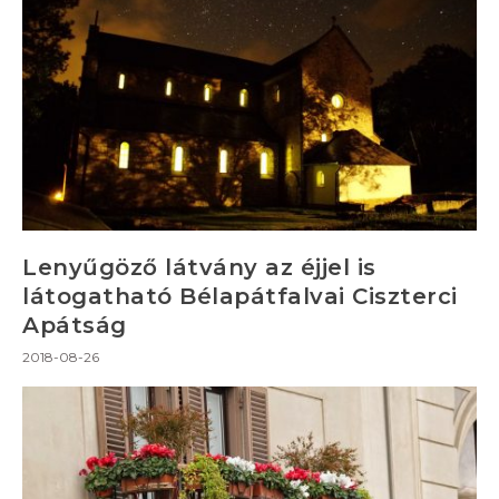
Lenyűgöző látvány az éjjel is
látogatható Bélapátfalvai Ciszterci
Apátság
2018-08-26