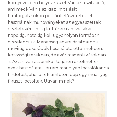
környezetben helyezzük el. Van az a szituáció,
ami megkívánja az igazi imitálását,
filmforgatásokon például előszeretettel
használnak műnövényeket az egyes szettek
díszleteként még kültéren is, mivel akár
napokig, hetekig kell ugyanolyan formában
díszelegniük. Manapság egyre divatosabb a
művirág dekorációk használata éttermekben,
közösségi terekben, de akár magánlakásokban
is.
Aztán van az, amikor teljesen értelmetlen
ezek használata. Láttam már olyan locsolókanna
hirdetést, ahol a reklámfotón épp egy műanyag
fikuszt locsoltak. Ugyan minek?