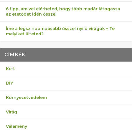
6 tipp, amivel elérheted, hogy több madár látogassa
az etetődet idén ősszel
Íme a legszínpompásabb ősszel nyíló virágok – Te
melyiket ülteted?
CÍMKÉK
Kert
DIY
Környezetvédelem
Virág
Vélemény