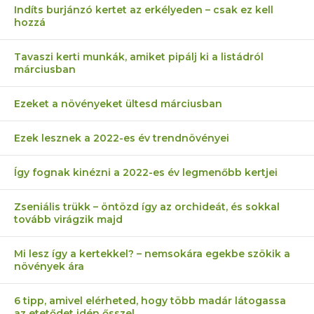
Indíts burjánzó kertet az erkélyeden – csak ez kell
hozzá
Tavaszi kerti munkák, amiket pipálj ki a listádról
márciusban
Ezeket a növényeket ültesd márciusban
Ezek lesznek a 2022-es év trendnövényei
Így fognak kinézni a 2022-es év legmenőbb kertjei
Zseniális trükk – öntözd így az orchideát, és sokkal
tovább virágzik majd
Mi lesz így a kertekkel? – nemsokára egekbe szökik a
növények ára
6 tipp, amivel elérheted, hogy több madár látogassa
az etetődet idén ősszel