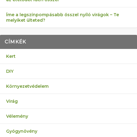
Íme a legszínpompásabb ősszel nyíló virágok – Te
melyiket ülteted?
CÍMKÉK
Kert
DIY
Környezetvédelem
Virág
Vélemény
Gyógynövény