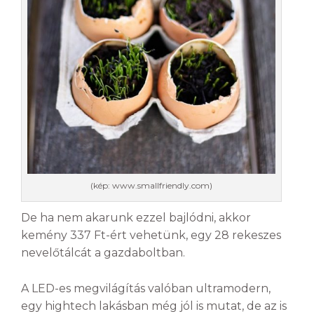
(kép: www.smallfriendly.com)
De ha nem akarunk ezzel bajlódni, akkor
kemény 337 Ft-ért vehetünk, egy 28 rekeszes
nevelőtálcát a gazdaboltban.
A LED-es megvilágítás valóban ultramodern,
egy hightech lakásban még jól is mutat, de az is