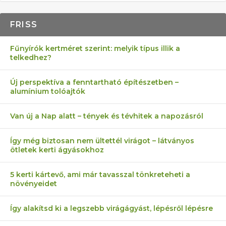
FRISS
Fűnyírók kertméret szerint: melyik típus illik a
telkedhez?
Új perspektíva a fenntartható építészetben –
alumínium tolóajtók
Van új a Nap alatt – tények és tévhitek a napozásról
Így még biztosan nem ültettél virágot – látványos
ötletek kerti ágyásokhoz
5 kerti kártevő, ami már tavasszal tönkreteheti a
növényeidet
Így alakítsd ki a legszebb virágágyást, lépésről lépésre