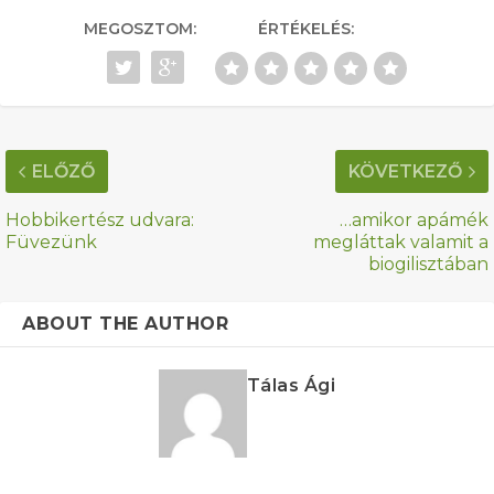
MEGOSZTOM:
ÉRTÉKELÉS:
ELŐZŐ
KÖVETKEZŐ
Hobbikertész udvara:
…amikor apámék
Füvezünk
megláttak valamit a
biogilisztában
ABOUT THE AUTHOR
Tálas Ági