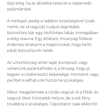
épp elég, ha az ablakba tesszük a cseperedő
palántáinkat.
A meleget, pedig a radiátor közelségével (csak
mellé, ne rá tegyük) tudjuk leginkább
biztosítani, bár egy távfűtéses lakás, önmagában
is elég szauna. Egy átlátszó, műanyag fóliával
érdemes letakarni a magoncokat, hogy kellő
párát biztosítsunk nekik.
Az ültetőközeg lehet saját komposzt, vagy
vehetünk palántaföldet is, a lényeg, hogy jó
legyen a vízáteresztő képessége. Homokot vagy
perlitet is adhatunk hozzá ha szükséges.
Mikor megjelennek a csírák vegyük le a fóliát, és
tegyük őket hűvösebb helyre, de a sok fény
továbbra is szükséges. Tápoldatot csak ekkortól