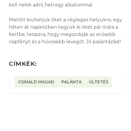
kell nekik adni, heti egy alkalommal.
Mielőtt kiültetjük őket a végleges helyükre, egy
héten át napközben tegyük ki őket pár órára a
kertbe, teraszra, hogy megszokják az erősebb
napfényt és a hűvösebb levegőt. Jó palántázást!
CÍMKÉK:
CSINÁLD MAGAD
PALÁNTA
ÜLTETÉS