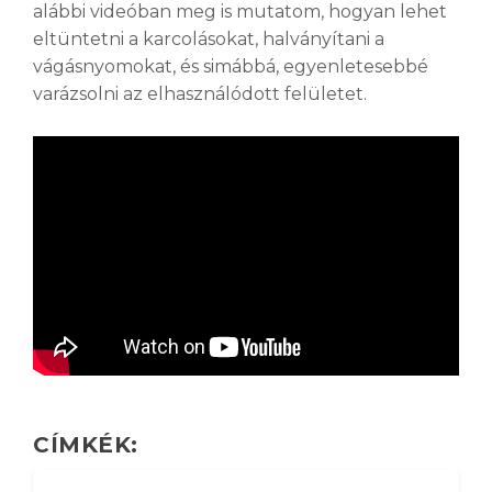
alábbi videóban meg is mutatom, hogyan lehet
eltüntetni a karcolásokat, halványítani a
vágásnyomokat, és simábbá, egyenletesebbé
varázsolni az elhasználódott felületet.
CÍMKÉK: