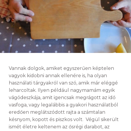
Vannak dolgok, amiket egyszerűen képtelen
vagyok kidobni annak ellenére is, ha olyan
használati tárgyakról van szó, amik már eléggé
leharcoltak. Ilyen például nagymamám egyik
vágódeszkája, amit igencsak megrágott az idő
vasfoga, vagy legalábbis a gyakori használatból
eredően meglátszódott rajta a számtalan
késnyom, kopott és piszkos volt. Végül sikerült
ismét életre keltenem az ősrégi darabot, az