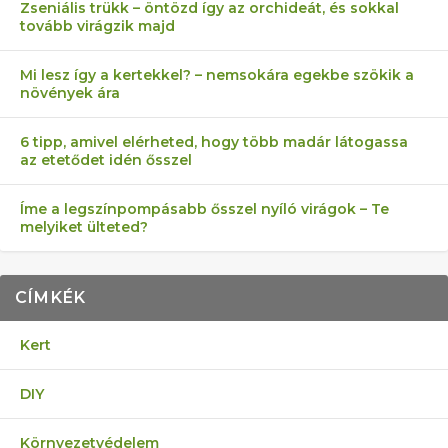
Zseniális trükk – öntözd így az orchideát, és sokkal
tovább virágzik majd
Mi lesz így a kertekkel? – nemsokára egekbe szökik a
növények ára
6 tipp, amivel elérheted, hogy több madár látogassa
az etetődet idén ősszel
Íme a legszínpompásabb ősszel nyíló virágok – Te
melyiket ülteted?
CÍMKÉK
Kert
DIY
Környezetvédelem