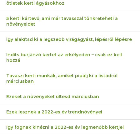
ötletek kerti ágyásokhoz
5 kerti kártevő, ami már tavasszal tönkreteheti a
növényeidet
Így alakítsd ki a legszebb virágágyást, lépésről lépésre
Indíts burjánzó kertet az erkélyeden – csak ez kell
hozzá
Tavaszi kerti munkák, amiket pipálj ki a listádról
márciusban
Ezeket a növényeket ültesd márciusban
Ezek lesznek a 2022-es év trendnövényei
Így fognak kinézni a 2022-es év legmenőbb kertjei