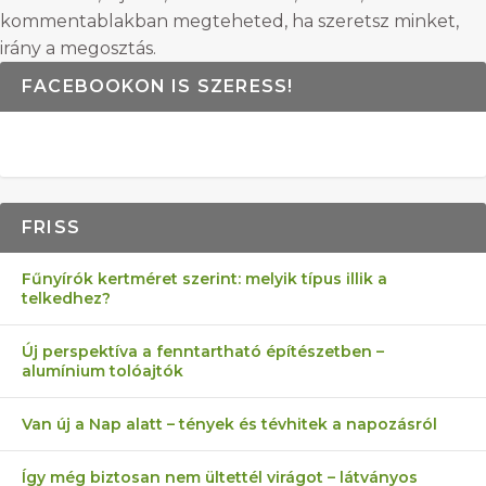
kommentablakban megteheted, ha szeretsz minket,
irány a megosztás.
FACEBOOKON IS SZERESS!
FRISS
Fűnyírók kertméret szerint: melyik típus illik a
telkedhez?
Új perspektíva a fenntartható építészetben –
alumínium tolóajtók
Van új a Nap alatt – tények és tévhitek a napozásról
Így még biztosan nem ültettél virágot – látványos