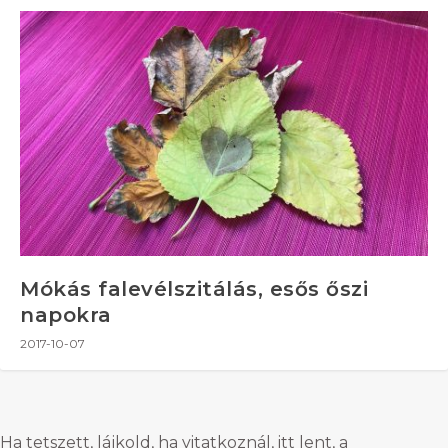
Mókás falevélszitálás, esős őszi
napokra
2017-10-07
Ha tetszett, lájkold, ha vitatkoznál, itt lent, a