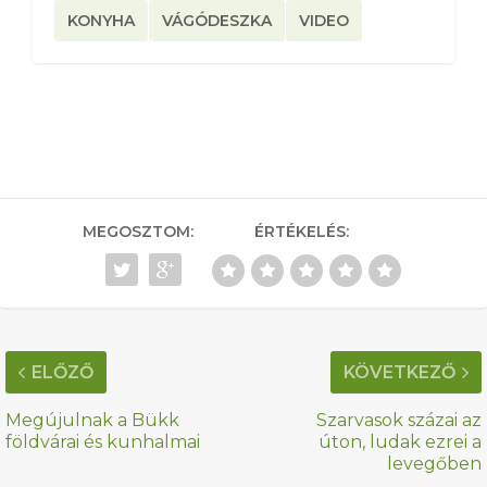
KONYHA
VÁGÓDESZKA
VIDEO
MEGOSZTOM:
ÉRTÉKELÉS:
ELŐZŐ
KÖVETKEZŐ
Megújulnak a Bükk
Szarvasok százai az
földvárai és kunhalmai
úton, ludak ezrei a
levegőben