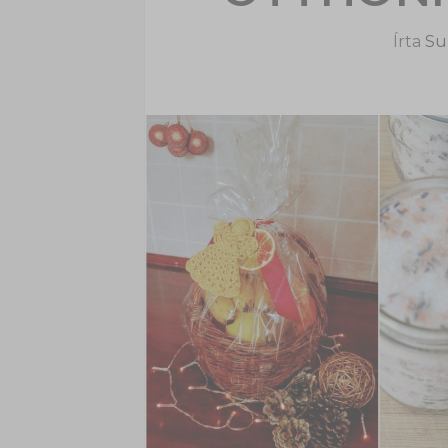
Írta
Sup