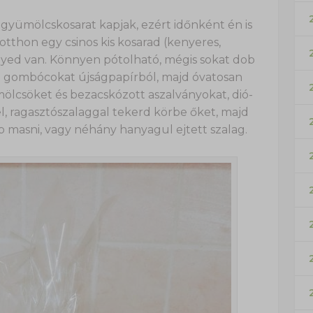
gyümölcskosarat kapjak, ezért időnként én is
otthon egy csinos kis kosarad (kenyeres,
gyed van. Könnyen pótolható, mégis sokat dob
rj gombócokat újságpapírból, majd óvatosan
ölcsöket és bezacskózott aszalványokat, dió-
, ragasztószalaggal tekerd körbe őket, majd
p masni, vagy néhány hanyagul ejtett szalag.