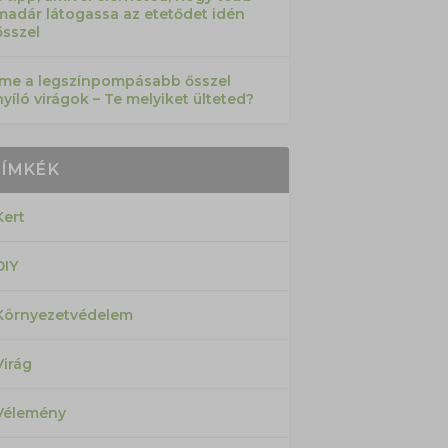
madár látogassa az etetődet idén
ősszel
Íme a legszínpompásabb ősszel
nyíló virágok – Te melyiket ülteted?
CÍMKÉK
Kert
DIY
Környezetvédelem
Virág
Vélemény