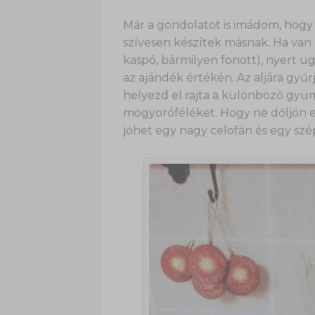
Már a gondolatot is imádom, hogy 
szívesen készítek másnak. Ha van 
kaspó, bármilyen fonott), nyert ü
az ajándék értékén. Az aljára gyű
helyezd el rajta a különböző gyüm
mogyoróféléket. Hogy ne dőljön el
jöhet egy nagy celofán és egy szé