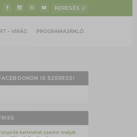
RT – VIRÁG
PROGRAMAJÁNLÓ
FACEBOOKON IS SZERESS!
FRISS
Fűnyírók kertméret szerint: melyik