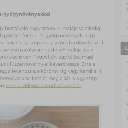
 és gyógynövényekkel
így hozzávaló nagy szemű Himalája só mindig
 gyűjtött fűszer- és gyógynövények is. Így
unkával egy szép adag színes fürdősó készül
sima só is jó ilyesmire, de a Himalája vagy
i anyag is van. Tegyél sót egy tálba, majd
solt fűszernövénnyel keverd össze. Erre a
g, a levendula, a körömvirág vagy kamilla is.
heted az első kettőt, meg a sót is, egy szép
on.
Ezen a videón levendulás verziót