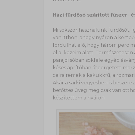
Házi fürdősó szárított fűszer-
Mi sokszor használunk fürdősót, 
van itthon, ahogy nyáron a kertből
fordulhat elő, hogy három perc m
el a kezeim alatt. Természetesen a 
parajdi sóban sokféle egyéb ásvány
késes aprítóban átpörgetett morz
célra remek a kakukkfű, a rozmarin
Akár a sarki vegyesben is beszerez
befőttes üveg meg csak van otth
készítettem a nyáron.