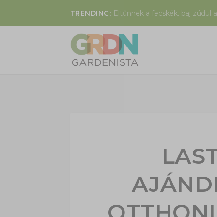
TRENDING:
Eltűnnek a fecskék, baj zúdul a
LAS
AJÁND
OTTHONI