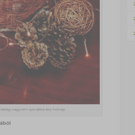
2
y beteg nagynéni ajándéka lesz holnap
ából