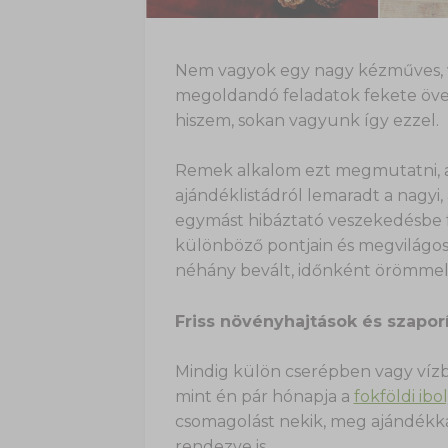
Nem vagyok egy nagy kézműves, vi
megoldandó feladatok fekete öves 
hiszem, sokan vagyunk így ezzel.
Remek alkalom ezt megmutatni, a
ajándéklistádról lemaradt a nagyi,
egymást hibáztató veszekedésbe fu
különböző pontjain és megvilágo
néhány bevált, időnként örömmel 
Friss növényhajtások és szapo
Mindig külön cserépben vagy víz
mint én pár hónapja a
fokföldi ibo
csomagolást nekik, meg ajándékk
rendezve is.