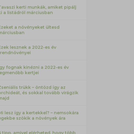
Tavaszi kerti munkák, amiket pipálj
ki a listádról márciusban
Ezeket a növényeket ültesd
márciusban
Ezek lesznek a 2022-es év
trendnövényei
Így fognak kinézni a 2022-es év
legmenőbb kertjei
Zseniális trükk – öntözd így az
orchideát, és sokkal tovább virágzik
majd
Mi lesz így a kertekkel? – nemsokára
egekbe szökik a növények ára
6 tipp, amivel elérheted, hogy több