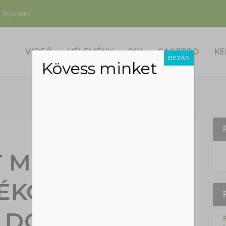
 fejünkre
VIDEÓ
VÉLEMÉNY
DIY
GASZTRO
KE
BEZÁR
Kövess minket
T MINUTE
ÉKÖTLETEK
 DOLGOKBÓL