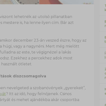
szont lehetnék az utolsó pillanatban
mestere is, ha lenne ilyen cím. Bár azt
mikor december 23-án veszed észre, hogy az
 a húgi, vagy a nagynéni. Mert még mielőtt
lladna az este, te végignézel a lakás
sodsz. Ezekhez a percekhez adok most
használt ötletet.
rítások díszcsomagolva
ben nevelgeted a szobanövények „gyerekeit”,
lyát
? Itt az idő, hogy felnőjenek. Csinos
ártyát és mehet ajándékba akár csoportba