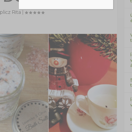
licz Rita
|