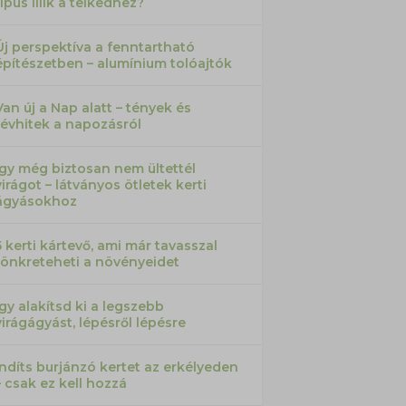
típus illik a telkedhez?
Új perspektíva a fenntartható
építészetben – alumínium tolóajtók
Van új a Nap alatt – tények és
tévhitek a napozásról
Így még biztosan nem ültettél
virágot – látványos ötletek kerti
ágyásokhoz
5 kerti kártevő, ami már tavasszal
tönkreteheti a növényeidet
Így alakítsd ki a legszebb
virágágyást, lépésről lépésre
Indíts burjánzó kertet az erkélyeden
– csak ez kell hozzá