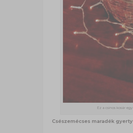
Ez a csinos kosár eg
Csészemécses maradék gyerty