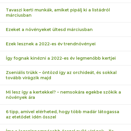
Tavaszi kerti munkák, amiket pipálj ki a listádról
márciusban
Ezeket a növényeket ültesd márciusban
Ezek lesznek a 2022-es év trendnövényei
Így fognak kinézni a 2022-es év legmenőbb kertjei
Zseniális trükk – öntözd így az orchideát, és sokkal
tovább virágzik majd
Mi lesz így a kertekkel? – nemsokára egekbe szökik a
növények ára
6 tipp, amivel elérheted, hogy több madár látogassa
az etetődet idén ősszel