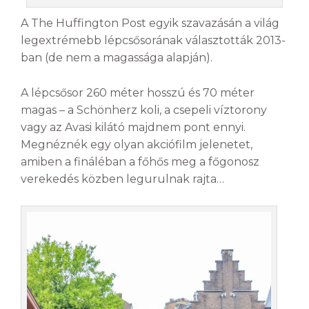
A The Huffington Post egyik szavazásán a világ
legextrémebb lépcsősorának választották 2013-
ban (de nem a magassága alapján).
A lépcsősor 260 méter hosszú és 70 méter
magas – a Schönherz koli, a csepeli víztorony
vagy az Avasi kilátó majdnem pont ennyi.
Megnéznék egy olyan akciófilm jelenetet,
amiben a fináléban a főhős meg a főgonosz
verekedés közben legurulnak rajta…