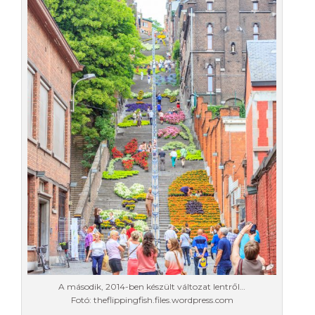
A második, 2014-ben készült változat lentről…
Fotó: theflippingfish.files.wordpress.com