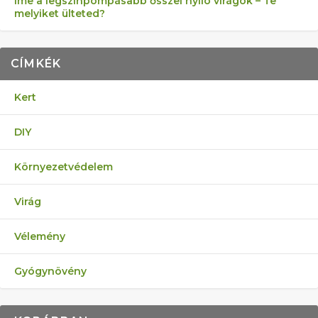
Íme a legszínpompásabb ősszel nyíló virágok – Te
melyiket ülteted?
CÍMKÉK
Kert
DIY
Környezetvédelem
Virág
Vélemény
Gyógynövény