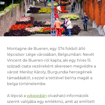
Montagne de Bueren, egy 374 fokból álló
lépcsősor Liége városában, Belgiumban. Nevét
Vincent de Bueren-ről kapta, aki egy híres 15.
századi csata vezéreként sikeresen megvédte a
várost Merész Károly, Burgundia hercegének
támadásától, s ezzel a tettével beírta magát a
belga történelembe.
A lépcső a
wikipedián
olvasható információk
szerint valójába egy emlékmű, amit az említett