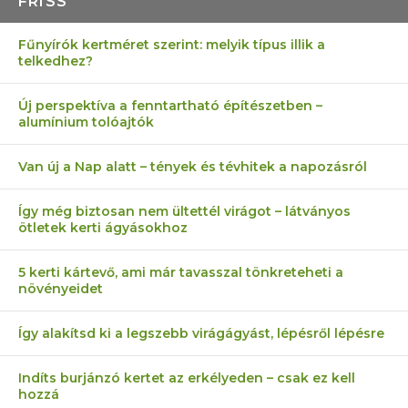
FRISS
Fűnyírók kertméret szerint: melyik típus illik a
telkedhez?
Új perspektíva a fenntartható építészetben –
alumínium tolóajtók
Van új a Nap alatt – tények és tévhitek a napozásról
Így még biztosan nem ültettél virágot – látványos
ötletek kerti ágyásokhoz
5 kerti kártevő, ami már tavasszal tönkreteheti a
növényeidet
Így alakítsd ki a legszebb virágágyást, lépésről lépésre
Indíts burjánzó kertet az erkélyeden – csak ez kell
hozzá