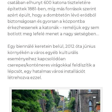
csatában elhunyt 600 katona tiszteletére
építettek 1881-ben, míg más források szerint
azért épült, hogy a dombtetőn lévő erődből
biztonságosan és gyorsan a központba
érkezhessenek a katonák – reméljük egy sem
botlott meg lefelé menet a nagy sietségben…
Egy biennálé keretein belül, 2012 óta június
környékén a város egyéb kulturális
eseményeihez kapcsolódóan
cserepes/konténeres virágokkal feldíszítik a
lépcsőt, egy hatalmas városi installációt
létrehozva ezzel.