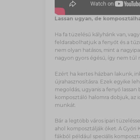
Lassan ugyan, de komposztálh
Ha fa tüzelésű kályhánk van, vagy
feldarabolhatjuk a fenyőt és a tű
nem olyan hatásos, mint a nagyipar
nagyon gyors égésű, így nem túl 
Ezért ha kertes házban lakunk, i
újrahasznosításra. Ezek egyike le
megoldás, ugyanis a fenyő lassan b
komposztáló halomra dobjuk, az i
munkát.
Bár a legtöbb város ipari tüzelésse
ahol komposztálják őket. A Győri 
fákból például speciális komposztál