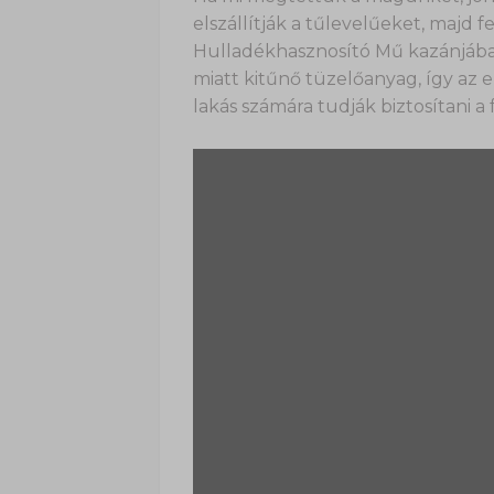
elszállítják a tűlevelűeket, majd fe
Hulladékhasznosító Mű kazánjába
miatt kitűnő tüzelőanyag, így az 
lakás számára tudják biztosítani a 