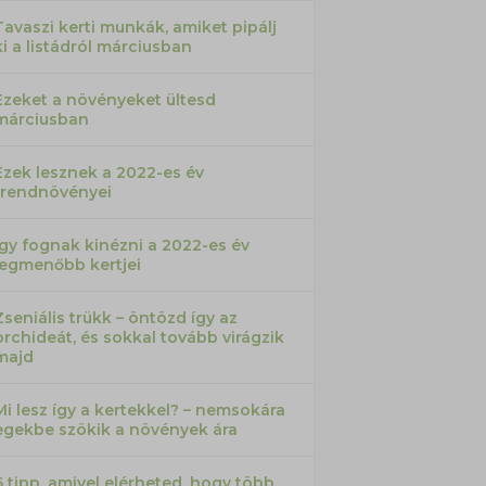
Tavaszi kerti munkák, amiket pipálj
ki a listádról márciusban
Ezeket a növényeket ültesd
márciusban
Ezek lesznek a 2022-es év
trendnövényei
Így fognak kinézni a 2022-es év
legmenőbb kertjei
Zseniális trükk – öntözd így az
orchideát, és sokkal tovább virágzik
majd
Mi lesz így a kertekkel? – nemsokára
egekbe szökik a növények ára
6 tipp, amivel elérheted, hogy több