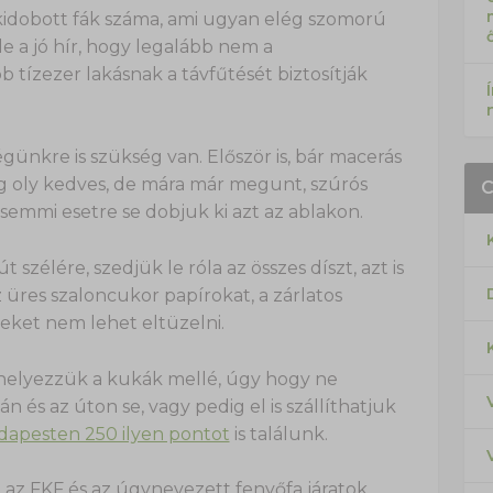
 a kidobott fák száma, ami ugyan elég szomorú
 a jó hír, hogy legalább nem a
tízezer lakásnak a távfűtését biztosítják
günkre is szükség van. Először is, bár macerás
g oly kedves, de mára már megunt, szúrós
, semmi esetre se dobjuk ki azt az ablakon.
 szélére, szedjük le róla az összes díszt, azt is
 üres szaloncukor papírokat, a zárlatos
zeket nem lehet eltüzelni.
helyezzük a kukák mellé, úgy hogy ne
n és az úton se, vagy pedig el is szállíthatjuk
apesten 250 ilyen pontot
is találunk.
az FKF és az úgynevezett fenyőfa járatok