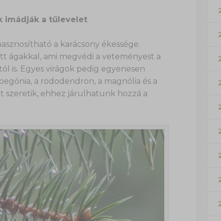
k imádják a tűlevelet
hasznosítható a karácsony ékessége.
gott ágakkal, ami megvédi a veteményest a
tól is. Egyes virágok pedig egyenesen
 begónia, a rododendron, a magnólia és a
ajt szeretik, ehhez járulhatunk hozzá a