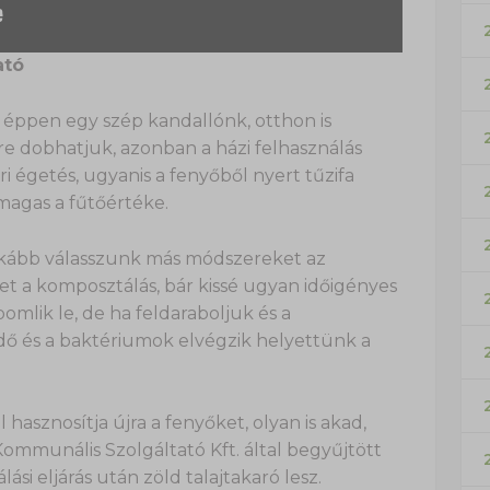
ató
 éppen egy szép kandallónk, otthon is
zre dobhatjuk, azonban a házi felhasználás
i égetés, ugyanis a fenyőből nyert tűzifa
magas a fűtőértéke.
nkább válasszunk más módszereket az
het a komposztálás, bár kissé ugyan időigényes
omlik le, de ha feldaraboljuk és a
dő és a baktériumok elvégzik helyettünk a
l hasznosítja újra a fenyőket, olyan is akad,
Kommunális Szolgáltató Kft. által begyűjtött
ási eljárás után zöld talajtakaró lesz.