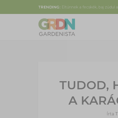
TRENDING:
Eltűnnek a fecskék, baj zúdul a
TUDOD, 
A KAR
Írta
T