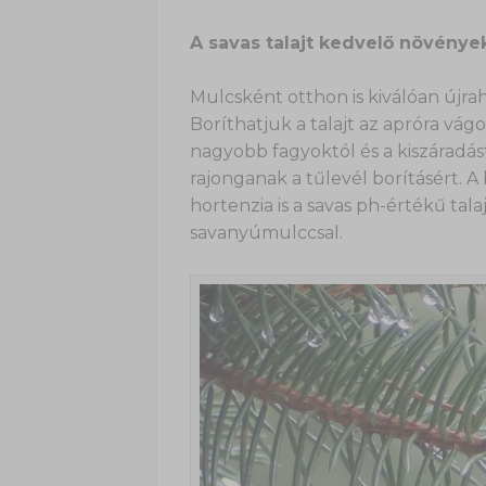
A savas talajt kedvelő növénye
Mulcsként otthon is kiválóan újra
Boríthatjuk a talajt az apróra vá
nagyobb fagyoktól és a kiszáradás
rajonganak a tűlevél borításért. A
hortenzia is a savas ph-értékű tal
savanyúmulccsal.