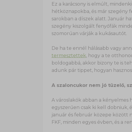
Ez a karácsony is elmúlt, mindenk
hétköznapokba, és már szegény fe
sarokban a díszek alatt. Január h
szegény kiszolgált fenyőfák mind
szomorúan várják a kukásautót.
De ha te ennél hálásabb vagy anna
termesztettek
, hogy a te otthono
boldogabbá, akkor bizony te is teh
adunk pár tippet, hogyan hasznosí
A szaloncukor nem jó tüzelő, sz
A városlakók abban a kényelmes 
egyszerűen csak ki kell dobniuk, é
január és február közepe között n
FKF, minden egyes évben, és a rend