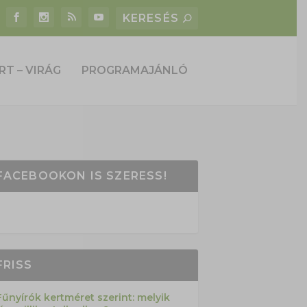
RT – VIRÁG
PROGRAMAJÁNLÓ
FACEBOOKON IS SZERESS!
FRISS
Fűnyírók kertméret szerint: melyik