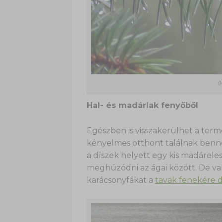
(
Hal- és madárlak fenyőből
Egészben is visszakerülhet a term
kényelmes otthont találnak benne. 
a díszek helyett egy kis madárel
meghúzódni az ágai között. De van
karácsonyfákat a
tavak fenekére 