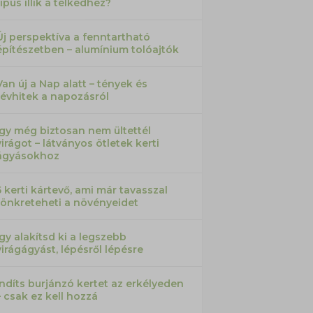
típus illik a telkedhez?
Új perspektíva a fenntartható
építészetben – alumínium tolóajtók
Van új a Nap alatt – tények és
tévhitek a napozásról
Így még biztosan nem ültettél
virágot – látványos ötletek kerti
ágyásokhoz
5 kerti kártevő, ami már tavasszal
tönkreteheti a növényeidet
Így alakítsd ki a legszebb
virágágyást, lépésről lépésre
Indíts burjánzó kertet az erkélyeden
– csak ez kell hozzá