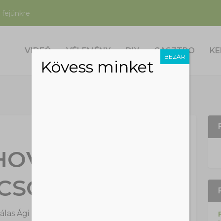
 fejünkre
VIDEÓ
VÉLEMÉNY
DIY
GASZTRO
KE
BEZÁR
Kövess minket
HOVÁ KERÜLT
ÁCSONYFÁD?
álas Ági
|