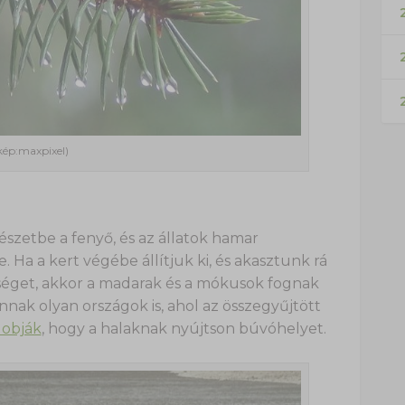
2
kép:maxpixel)
észetbe a fenyő, és az állatok hamar
Ha a kert végébe állítjuk ki, és akasztunk rá
eséget, akkor a madarak és a mókusok fognak
nak olyan országok is, ahol az összegyűjtött
dobják
, hogy a halaknak nyújtson búvóhelyet.