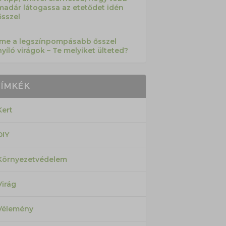
madár látogassa az etetődet idén
ősszel
Íme a legszínpompásabb ősszel
nyíló virágok – Te melyiket ülteted?
CÍMKÉK
Kert
DIY
Környezetvédelem
Virág
Vélemény