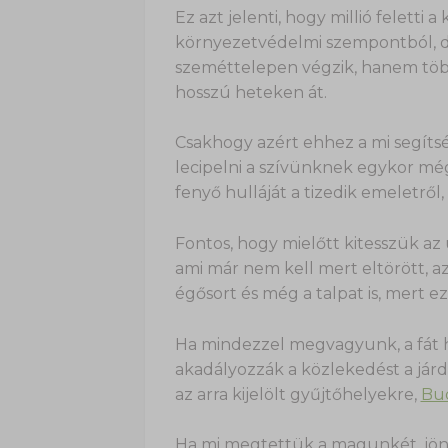
Ez azt jelenti, hogy millió feletti
környezetvédelmi szempontból, de
szeméttelepen végzik, hanem több 
hosszú heteken át.
Csakhogy azért ehhez a mi segítsé
lecipelni a szívünknek egykor mé
fenyő hulláját a tizedik emeletről
Fontos, hogy mielőtt kitesszük az út
ami már nem kell mert eltörött, az
égősort és még a talpat is, mert e
Ha mindezzel megvagyunk, a fát 
akadályozzák a közlekedést a járdá
az arra kijelölt gyűjtőhelyekre,
Bud
Ha mi megtettük a magunkét, jön 