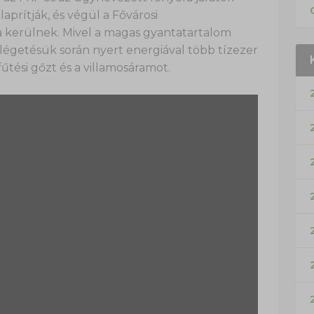
laprítják, és végül a Fővárosi
 kerülnek. Mivel a magas gyantatartalom
elégetésük során nyert energiával több tízezer
fűtési gőzt és a villamosáramot.