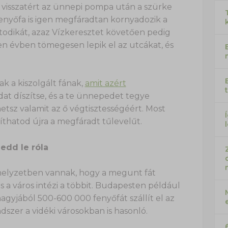
i visszatért az ünnepi pompa után a szürke
nyőfa is igen megfáradtan kornyadozik a
atodikát, azaz Vízkeresztet követően pedig
en évben tömegesen lepik el az utcákat, és
k a kiszolgált fának,
amit azért
dat díszítse, és a te ünnepedet tegye
etsz valamit az ő végtisztességéért. Most
thatod újra a megfáradt tűlevelűt.
edd le róla
helyzetben vannak, hogy a megunt fát
s a város intézi a többit. Budapesten például
agyjából 500-600 000 fenyőfát szállít el az
szer a vidéki városokban is hasonló.