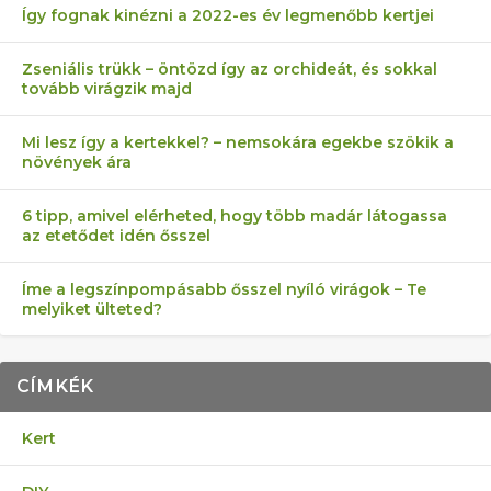
Így fognak kinézni a 2022-es év legmenőbb kertjei
Zseniális trükk – öntözd így az orchideát, és sokkal
tovább virágzik majd
Mi lesz így a kertekkel? – nemsokára egekbe szökik a
növények ára
6 tipp, amivel elérheted, hogy több madár látogassa
az etetődet idén ősszel
Íme a legszínpompásabb ősszel nyíló virágok – Te
melyiket ülteted?
CÍMKÉK
Kert