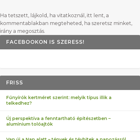
Ha tetszett, lájkold, ha vitatkoznál, itt lent, a
kommentablakban megteheted, ha szeretsz minket,
irány a megosztás.
FACEBOOKON IS SZERESS!
FRISS
Fűnyírók kertméret szerint: melyik típus illik a
telkedhez?
Új perspektíva a fenntartható építészetben –
alumínium tolóajtók
Van új a Nap alatt – tények és tévhitek a napozásról