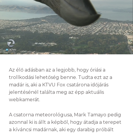
Az élő adásban az a legjobb, hogy óriási a
trollkodási lehetőség benne. Tudta ezt az a
madár is, aki a KTVU Fox csatárona időjárás
jelentésénél találta meg az épp aktuális
webkamerát.
A csatorna meteorológusa, Mark Tamayo pedig
azonnal ki is állt a képből, hogy átadja a terepet
a kíváncsi madárnak, aki egy darabig próbált