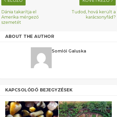
ELŐZŐ
KÖVETKEZŐ
Dánia takarítja el
Tudod, hová került a
Amerika mérgező
karácsonyfád?
szemetét
ABOUT THE AUTHOR
Somlói Galuska
KAPCSOLÓDÓ BEJEGYZÉSEK