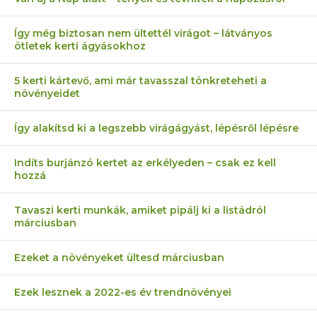
Így még biztosan nem ültettél virágot – látványos
ötletek kerti ágyásokhoz
5 kerti kártevő, ami már tavasszal tönkreteheti a
növényeidet
Így alakítsd ki a legszebb virágágyást, lépésről lépésre
Indíts burjánzó kertet az erkélyeden – csak ez kell
hozzá
Tavaszi kerti munkák, amiket pipálj ki a listádról
márciusban
Ezeket a növényeket ültesd márciusban
Ezek lesznek a 2022-es év trendnövényei