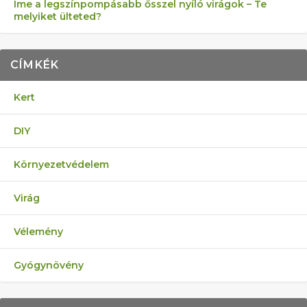
Íme a legszínpompásabb ősszel nyíló virágok – Te
melyiket ülteted?
CÍMKÉK
Kert
DIY
Környezetvédelem
Virág
Vélemény
Gyógynövény