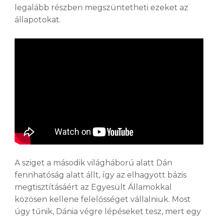
legalább részben megszüntetheti ezeket az
állapotokat.
A sziget a második világháború alatt Dán
fennhatóság alatt állt, így az elhagyott bázis
megtisztításáért az Egyesült Államokkal
közösen kellene felelősséget vállalniuk. Most
úgy tűnik, Dánia végre lépéseket tesz, mert egy