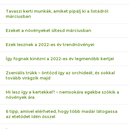
Tavaszi kerti munkák, amiket pipálj ki a listádról
márciusban
Ezeket a növényeket ültesd márciusban
Ezek lesznek a 2022-es év trendnövényei
Így fognak kinézni a 2022-es év legmenőbb kertjei
Zseniális trükk – öntözd így az orchideát, és sokkal
tovább virágzik majd
Mi lesz így a kertekkel? – nemsokára egekbe szökik a
növények ára
6 tipp, amivel elérheted, hogy több madár látogassa
az etetődet idén ősszel