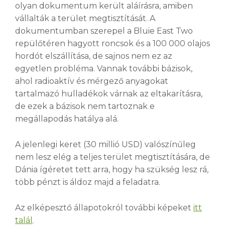
olyan dokumentum került aláírásra, amiben
vállalták a terület megtisztítását. A
dokumentumban szerepel a Bluie East Two
repülőtéren hagyott roncsok és a
100 000 olajos
hordót elszállítása, de sajnos nem ez az
egyetlen probléma. Vannak további bázisok,
ahol
radioaktív és mérgező anyagokat
tartalmazó hulladékok várnak az eltakarításra,
de ezek a bázisok nem tartoznak e
megállapodás hatálya alá.
A jelenlegi keret (30 millió USD) valószínűleg
nem lesz elég a teljes terület megtisztítására, de
Dánia ígéretet tett arra, hogy ha szükség lesz rá,
több pénzt is áldoz majd a feladatra.
Az elképesztő állapotokról további képeket
itt
talál
.