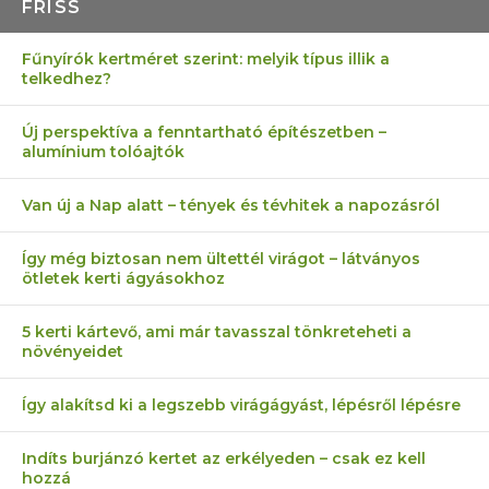
FRISS
Fűnyírók kertméret szerint: melyik típus illik a
telkedhez?
Új perspektíva a fenntartható építészetben –
alumínium tolóajtók
Van új a Nap alatt – tények és tévhitek a napozásról
Így még biztosan nem ültettél virágot – látványos
ötletek kerti ágyásokhoz
5 kerti kártevő, ami már tavasszal tönkreteheti a
növényeidet
Így alakítsd ki a legszebb virágágyást, lépésről lépésre
Indíts burjánzó kertet az erkélyeden – csak ez kell
hozzá