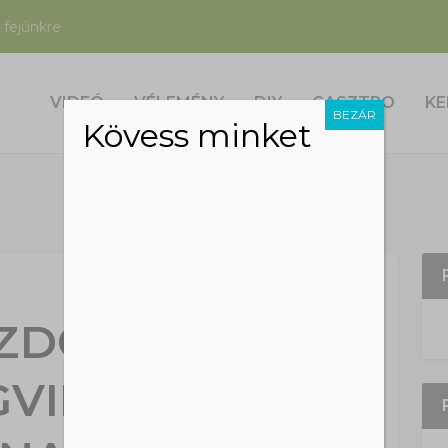
 fejünkre
VIDEÓ
VÉLEMÉNY
DIY
GASZTRO
KE
BEZÁR
Kövess minket
ZDŐDÖTT A
EGVIRÁGOSABB