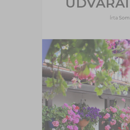
UDVARAI
Írta
Soml