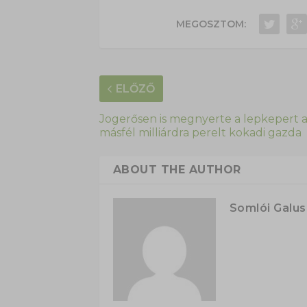
MEGOSZTOM:
ELŐZŐ
Jogerősen is megnyerte a lepkepert 
másfél milliárdra perelt kokadi gazda
ABOUT THE AUTHOR
Somlói Galu