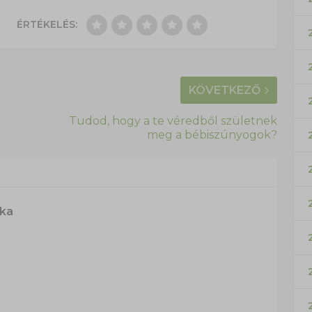
ÉRTÉKELÉS:
KÖVETKEZŐ
a
Tudod, hogy a te véredből születnek
meg a bébiszúnyogok?
ska