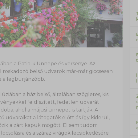
ban a Patio-k Ünnepe és versenye. Az
 roskadozó belső udvarok már-már giccsesen
ié a legburjánzóbb.
úziában a ház belső, általában szögletes, kis
vényekkel feldíszített, fedetlen udvarát
doba, ahol a májusi ünnepet is tartják. A
ő udvaraikat a látogatók előtt és így kiderül,
tőzik a zárt kapuk mögött. El sem tudom
locsolásra és a száraz virágok lecsipkedésére.