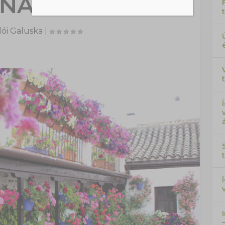
NAK ÜNNEPE
ói Galuska
|