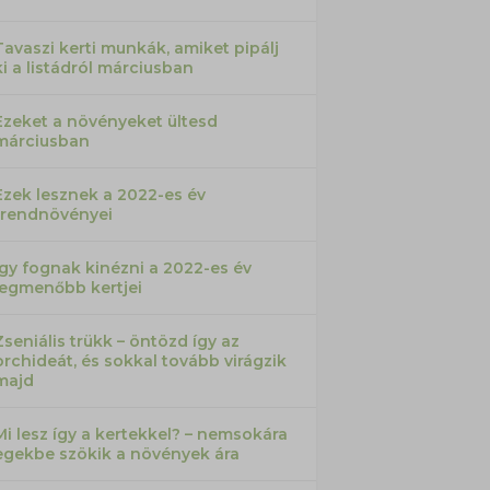
Tavaszi kerti munkák, amiket pipálj
ki a listádról márciusban
Ezeket a növényeket ültesd
márciusban
Ezek lesznek a 2022-es év
trendnövényei
Így fognak kinézni a 2022-es év
legmenőbb kertjei
Zseniális trükk – öntözd így az
orchideát, és sokkal tovább virágzik
majd
Mi lesz így a kertekkel? – nemsokára
egekbe szökik a növények ára