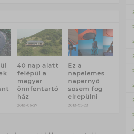
ül
40 nap alatt
Ez a
ek
felépül a
napelemes
magyar
napernyő
ánt
önnfentartó
sosem fog
ház
elrepülni
2018-06-27
2018-05-28