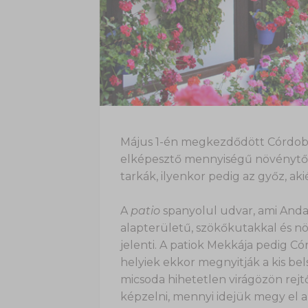
Május 1-én megkezdődött Córdobá
elképesztő mennyiségű növénytől
tarkák, ilyenkor pedig az győz, ak
A
patio
spanyolul udvar, ami Andal
alapterületű, szökőkutakkal és nö
jelenti. A patiok Mekkája pedig Cór
helyiek ekkor megnyitják a kis bels
micsoda hihetetlen virágözön rej
képzelni, mennyi idejük megy el a 