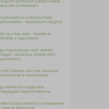
Fűnyírók kertméret szerint: melyik
típus illik a telkedhez?
Új perspektíva a fenntartható
építészetben – alumínium tolóajtók
Van új a Nap alatt – tények és
tévhitek a napozásról
Így még biztosan nem ültettél
virágot – látványos ötletek kerti
ágyásokhoz
5 kerti kártevő, ami már tavasszal
tönkreteheti a növényeidet
Így alakítsd ki a legszebb
virágágyást, lépésről lépésre
Indíts burjánzó kertet az erkélyeden
– csak ez kell hozzá