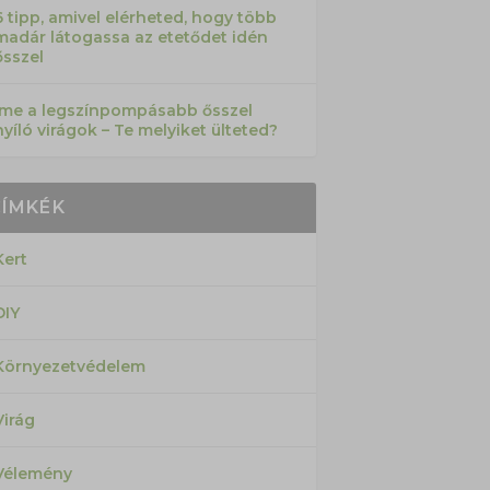
6 tipp, amivel elérheted, hogy több
madár látogassa az etetődet idén
ősszel
Íme a legszínpompásabb ősszel
nyíló virágok – Te melyiket ülteted?
CÍMKÉK
Kert
DIY
Környezetvédelem
Virág
Vélemény