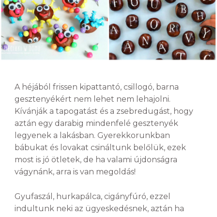
A héjából frissen kipattantó, csillogó, barna
gesztenyékért nem lehet nem lehajolni.
Kívánják a tapogatást és a zsebredugást, hogy
aztán egy darabig mindenfelé gesztenyék
legyenek a lakásban. Gyerekkorunkban
bábukat és lovakat csináltunk belőlük, ezek
most is jó ötletek, de ha valami újdonságra
vágynánk, arra is van megoldás!
Gyufaszál, hurkapálca, cigányfúró, ezzel
indultunk neki az ügyeskedésnek, aztán ha