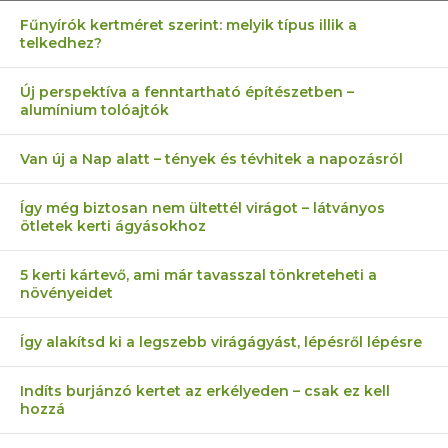
Fűnyírók kertméret szerint: melyik típus illik a
telkedhez?
Új perspektíva a fenntartható építészetben –
alumínium tolóajtók
Van új a Nap alatt – tények és tévhitek a napozásról
Így még biztosan nem ültettél virágot – látványos
ötletek kerti ágyásokhoz
5 kerti kártevő, ami már tavasszal tönkreteheti a
növényeidet
Így alakítsd ki a legszebb virágágyást, lépésről lépésre
Indíts burjánzó kertet az erkélyeden – csak ez kell
hozzá