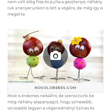
nem volt elég friss és puha a gesztenye, néhány
luk a tenyerünkön is lett a végére, de még így is
megérte.
NOSOLOBEBES.COM
Most is érdemes nekiállni, de szerezzünk be
még néhány alapanyagot, hogy színesebb,
viccesebb legyen a végeredmény! Színes és