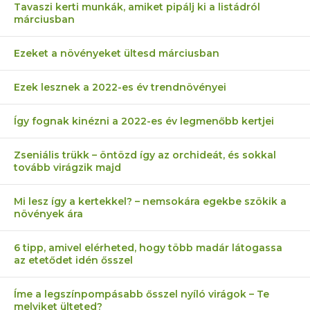
Tavaszi kerti munkák, amiket pipálj ki a listádról
márciusban
Ezeket a növényeket ültesd márciusban
Ezek lesznek a 2022-es év trendnövényei
Így fognak kinézni a 2022-es év legmenőbb kertjei
Zseniális trükk – öntözd így az orchideát, és sokkal
tovább virágzik majd
Mi lesz így a kertekkel? – nemsokára egekbe szökik a
növények ára
6 tipp, amivel elérheted, hogy több madár látogassa
az etetődet idén ősszel
Íme a legszínpompásabb ősszel nyíló virágok – Te
melyiket ülteted?