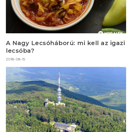
A Nagy Lecsóháború: mi kell az igazi
lecsóba?
2018-08-15