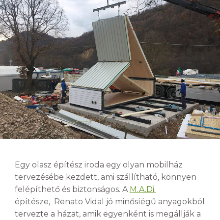
Egy olasz építész iroda egy olyan mobilház
tervezésébe kezdett, ami szállítható, könnyen
felépíthető és biztonságos. A
M.A.Di.
építésze, Renato Vidal jó minősíégű anyagokból
tervezte a házat, amik egyenként is megállják a