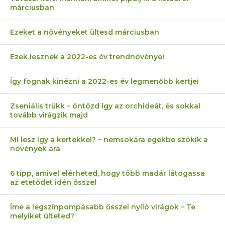
márciusban
Ezeket a növényeket ültesd márciusban
Ezek lesznek a 2022-es év trendnövényei
Így fognak kinézni a 2022-es év legmenőbb kertjei
Zseniális trükk – öntözd így az orchideát, és sokkal
tovább virágzik majd
Mi lesz így a kertekkel? – nemsokára egekbe szökik a
növények ára
6 tipp, amivel elérheted, hogy több madár látogassa
az etetődet idén ősszel
Íme a legszínpompásabb ősszel nyíló virágok – Te
melyiket ülteted?