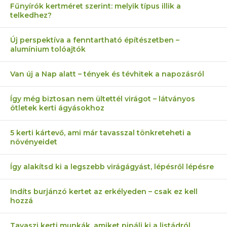
Fűnyírók kertméret szerint: melyik típus illik a
telkedhez?
Új perspektíva a fenntartható építészetben –
alumínium tolóajtók
Van új a Nap alatt – tények és tévhitek a napozásról
Így még biztosan nem ültettél virágot – látványos
ötletek kerti ágyásokhoz
5 kerti kártevő, ami már tavasszal tönkreteheti a
növényeidet
Így alakítsd ki a legszebb virágágyást, lépésről lépésre
Indíts burjánzó kertet az erkélyeden – csak ez kell
hozzá
Tavaszi kerti munkák, amiket pipálj ki a listádról