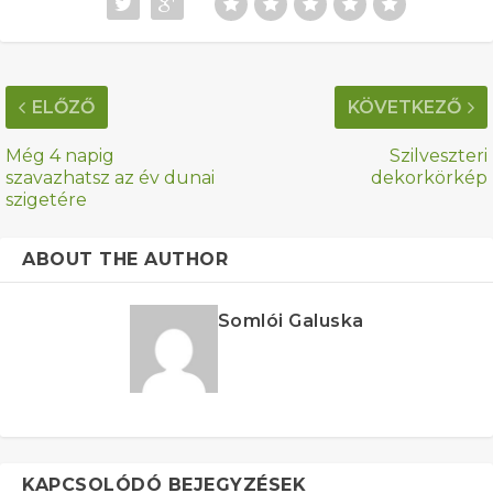
ELŐZŐ
KÖVETKEZŐ
Még 4 napig
Szilveszteri
szavazhatsz az év dunai
dekorkörkép
szigetére
ABOUT THE AUTHOR
Somlói Galuska
KAPCSOLÓDÓ BEJEGYZÉSEK