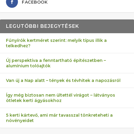
FACEBOOK
LEGUTÓBBI BEJEGYTÉSEK
Fűnyírók kertméret szerint: melyik típus illik a
telkedhez?
AZ ÖNELLÁTÁS 13 PONTJA
6 LEGJOBB NÖVÉNY SZOMSZÉD
MÁRPEDIG A TŰZIJÁTÉK NEM MENŐ!
FÉLREÉRTETT KERTÉSZKEDÉS:
AKI ELDOBÁLJA A CIGICSIKKEKET,
Új perspektíva a fenntartható építészetben –
alumínium tolóajtók
KEZDŐKNEK
ELLEN
TÉRKŐ ÉS MURVA
AZ EGY KÖ…
Van új a Nap alatt – tények és tévhitek a napozásról
Így még biztosan nem ültettél virágot – látványos
ötletek kerti ágyásokhoz
5 kerti kártevő, ami már tavasszal tönkreteheti a
növényeidet