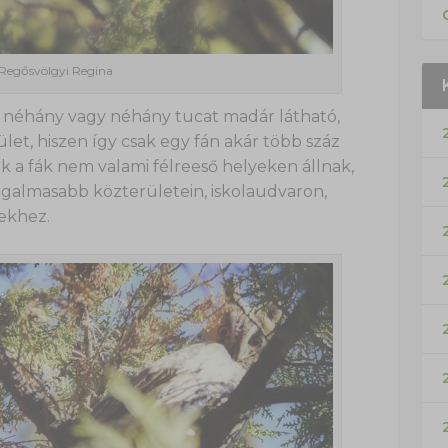
 Regősvölgyi Regina
e néhány vagy néhány tucat madár látható,
ület, hiszen így csak egy fán akár több száz
k a fák nem valami félreeső helyeken állnak,
rgalmasabb közterületein, iskolaudvaron,
ekhez.