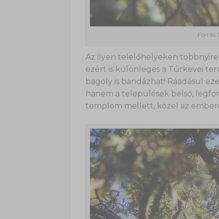
Forrás:
Az ilyen telelőhelyeken többnyir
ezért is különleges a Túrkevei ter
bagoly is bandázhat! Ráadásul eze
hanem a települések belső, legfo
templom mellett, közel az ember