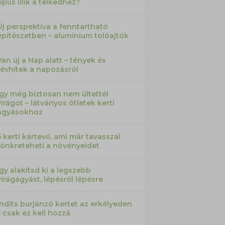
típus illik a telkedhez?
Új perspektíva a fenntartható
építészetben – alumínium tolóajtók
Van új a Nap alatt – tények és
tévhitek a napozásról
Így még biztosan nem ültettél
virágot – látványos ötletek kerti
ágyásokhoz
5 kerti kártevő, ami már tavasszal
tönkreteheti a növényeidet
Így alakítsd ki a legszebb
virágágyást, lépésről lépésre
Indíts burjánzó kertet az erkélyeden
– csak ez kell hozzá