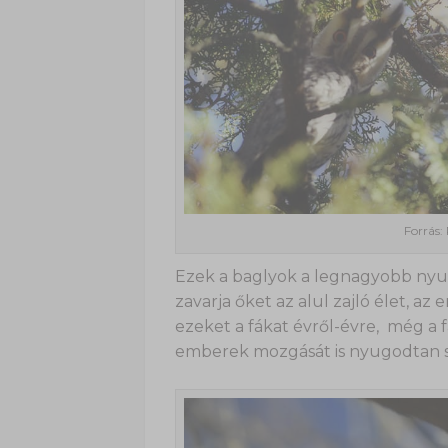
Forrás:
Ezek a baglyok a legnagyobb nyu
zavarja őket az alul zajló élet, az
ezeket a fákat évről-évre, még a f
emberek mozgását is nyugodtan s