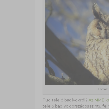
Forrás:
Tud telelő baglyokról?
Az MME kér
telelő baglyok országos szintű f