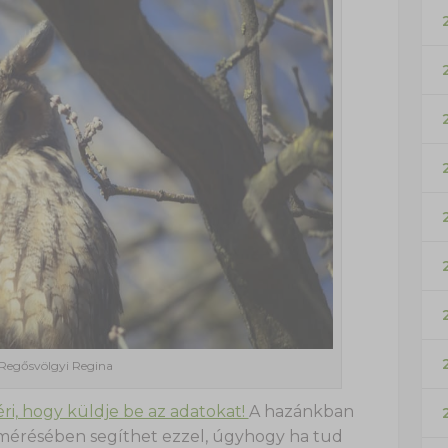
 Regősvölgyi Regina
i, hogy küldje be az adatokat!
A hazánkban
elmérésében segíthet ezzel, úgyhogy ha tud