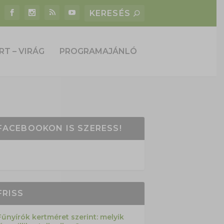
RT – VIRÁG
PROGRAMAJÁNLÓ
FACEBOOKON IS SZERESS!
FRISS
Fűnyírók kertméret szerint: melyik