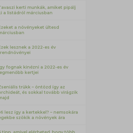
Tavaszi kerti munkák, amiket pipálj
ki a listádról márciusban
Ezeket a növényeket ültesd
márciusban
Ezek lesznek a 2022-es év
trendnövényei
Így fognak kinézni a 2022-es év
legmenőbb kertjei
Zseniális trükk – öntözd így az
orchideát, és sokkal tovább virágzik
majd
Mi lesz így a kertekkel? – nemsokára
egekbe szökik a növények ára
6 tipp, amivel elérheted, hogy több