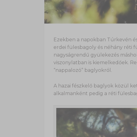
Ezekben a napokban Túrkevén és 
erdei fülesbagoly és néhány réti fü
nagyságrendű gyülekezés máshol 
viszonylatban is kiemelkedőek. Reg
“nappalozó” baglyokról.
A hazai fészkelő baglyok közül ket
alkalmanként pedig a réti fülesbago