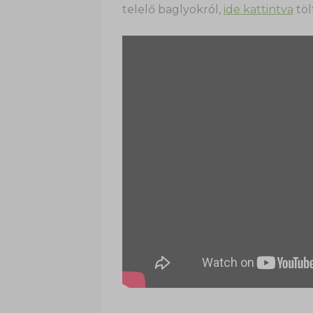
telelő baglyokról,
ide kattintva
töl