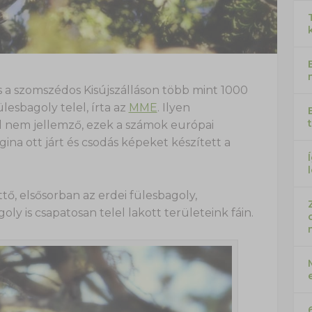
a szomszédos Kisújszálláson több mint 1000
lesbagoly telel, írta az
MME
. Ilyen
nem jellemző, ezek a számok európai
ina ott járt és csodás képeket készített a
tő, elsősorban az erdei fülesbagoly,
ly is csapatosan telel lakott területeink fáin.