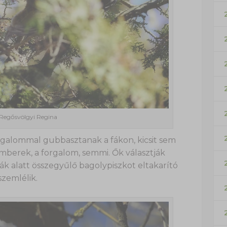
 Regősvölgyi Regina
galommal gubbasztanak a fákon, kicsit sem
 emberek, a forgalom, semmi. Ők választják
ák alatt összegyűlő bagolypiszkot eltakarító
zemlélik.