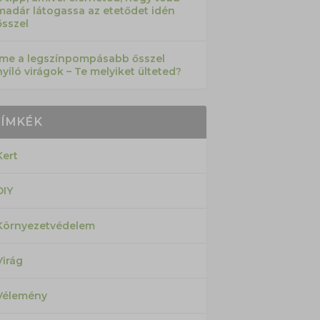
madár látogassa az etetődet idén
ősszel
Íme a legszínpompásabb ősszel
nyíló virágok – Te melyiket ülteted?
CÍMKÉK
Kert
DIY
Környezetvédelem
Virág
Vélemény