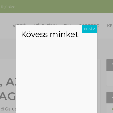
 fejünkre
VIDEÓ
VÉLEMÉNY
DIY
GASZTRO
KE
BEZÁR
Kövess minket
, AZ EURÓPAI
AGYHATALOM
ói Galuska
|