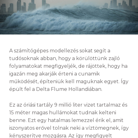
A számítógépes modellezés sokat segít a
tudósoknak abban, hogy a körülöttünk zajló
folyamatokat megfigyeljék, de rájöttek, hogy ha
igazán meg akarják érteni a cunamik
működését, építeniük kell maguknak egyet. Így
épült fel a Delta Flume Hollandiában.
Ez az óriási tartály 9 millió liter vizet tartalmaz és
15 méter magas hullámokat tudnak kelteni
benne. Ezt egy hatalmas lemezzel érik el, amit
iszonyatos erővel tolnak neki a víztömegnek, így
kényszerítve mozgásra. Az így megfigyelt