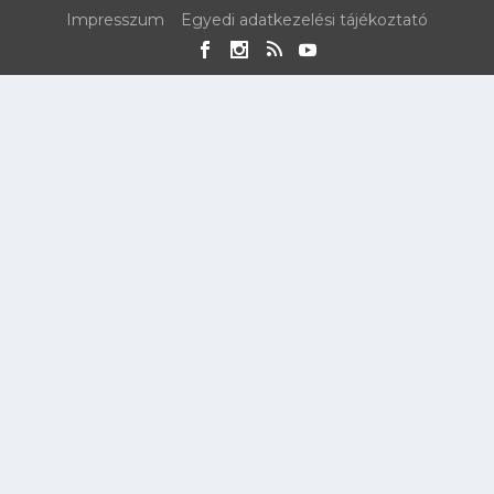
Impresszum
Egyedi adatkezelési tájékoztató