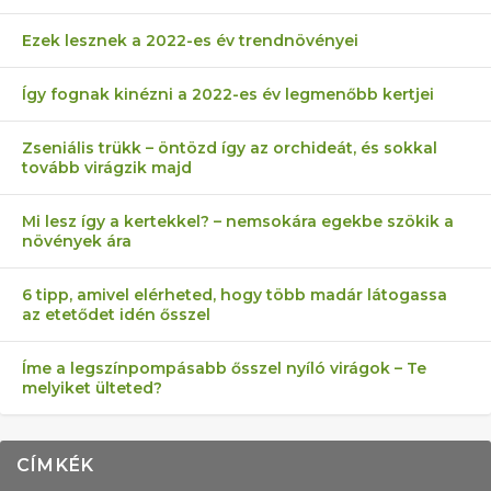
Ezek lesznek a 2022-es év trendnövényei
Így fognak kinézni a 2022-es év legmenőbb kertjei
Zseniális trükk – öntözd így az orchideát, és sokkal
tovább virágzik majd
Mi lesz így a kertekkel? – nemsokára egekbe szökik a
növények ára
6 tipp, amivel elérheted, hogy több madár látogassa
az etetődet idén ősszel
Íme a legszínpompásabb ősszel nyíló virágok – Te
melyiket ülteted?
CÍMKÉK