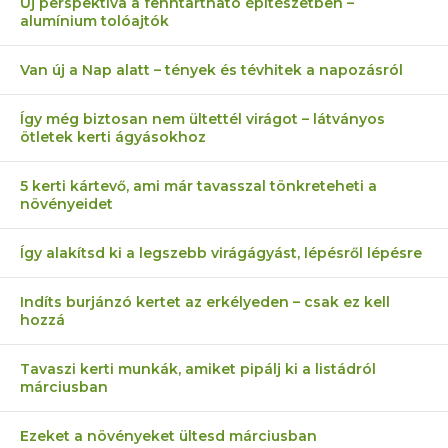
Új perspektíva a fenntartható építészetben –
alumínium tolóajtók
Van új a Nap alatt – tények és tévhitek a napozásról
Így még biztosan nem ültettél virágot – látványos
ötletek kerti ágyásokhoz
5 kerti kártevő, ami már tavasszal tönkreteheti a
növényeidet
Így alakítsd ki a legszebb virágágyást, lépésről lépésre
Indíts burjánzó kertet az erkélyeden – csak ez kell
hozzá
Tavaszi kerti munkák, amiket pipálj ki a listádról
márciusban
Ezeket a növényeket ültesd márciusban