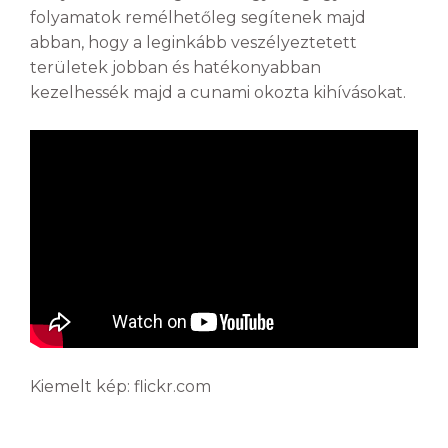
folyamatok remélhetőleg segítenek majd
abban, hogy a leginkább veszélyeztetett
területek jobban és hatékonyabban
kezelhessék majd a cunami okozta kihívásokat.
Kiemelt kép: flickr.com