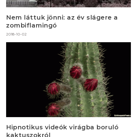
Nem láttuk jönni: az év slágere a
zombiflamingó
2018-10-02
Hipnotikus videók virágba boruló
kaktuszokról