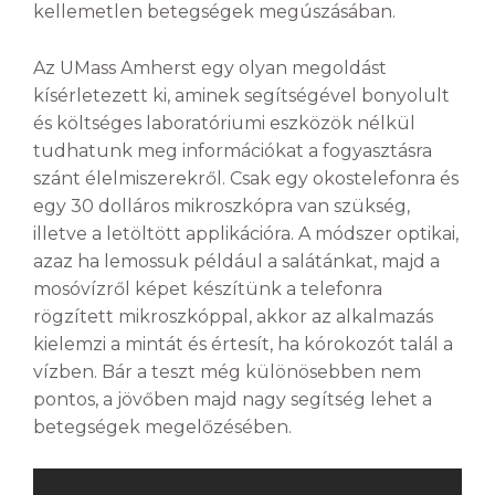
kellemetlen betegségek megúszásában.
Az UMass Amherst egy olyan megoldást
kísérletezett ki, aminek segítségével bonyolult
és költséges laboratóriumi eszközök nélkül
tudhatunk meg információkat a fogyasztásra
szánt élelmiszerekről. Csak egy okostelefonra és
egy 30 dolláros mikroszkópra van szükség,
illetve a letöltött applikációra. A módszer optikai,
azaz ha lemossuk például a salátánkat, majd a
mosóvízről képet készítünk a telefonra
rögzített mikroszkóppal, akkor az alkalmazás
kielemzi a mintát és értesít, ha kórokozót talál a
vízben. Bár a teszt még különösebben nem
pontos, a jövőben majd nagy segítség lehet a
betegségek megelőzésében.