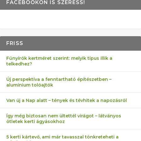
FACEBOOKON IS SZERESS!
FRISS
Fűnyírók kertméret szerint: melyik típus illik a
telkedhez?
Új perspektíva a fenntartható építészetben –
alumínium tolóajtók
Van új a Nap alatt – tények és tévhitek a napozásról
Így még biztosan nem ültettél virágot – látványos
ötletek kerti ágyásokhoz
5 kerti kártevő, ami már tavasszal tönkreteheti a