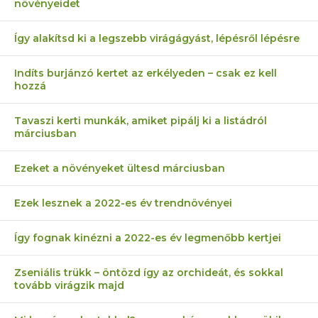
növényeidet
Így alakítsd ki a legszebb virágágyást, lépésről lépésre
Indíts burjánzó kertet az erkélyeden – csak ez kell
hozzá
Tavaszi kerti munkák, amiket pipálj ki a listádról
márciusban
Ezeket a növényeket ültesd márciusban
Ezek lesznek a 2022-es év trendnövényei
Így fognak kinézni a 2022-es év legmenőbb kertjei
Zseniális trükk – öntözd így az orchideát, és sokkal
tovább virágzik majd