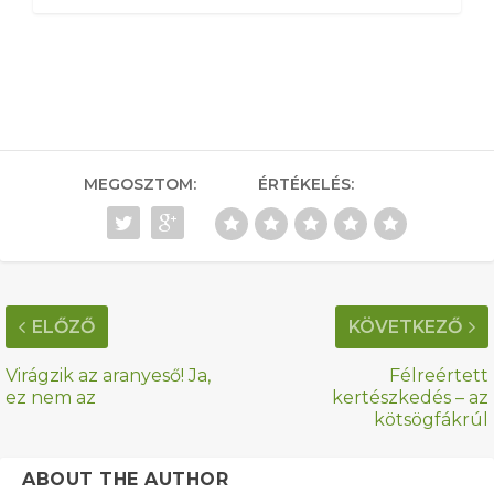
MEGOSZTOM:
ÉRTÉKELÉS:
ELŐZŐ
KÖVETKEZŐ
Virágzik az aranyeső! Ja,
Félreértett
ez nem az
kertészkedés – az
kötsögfákrúl
ABOUT THE AUTHOR