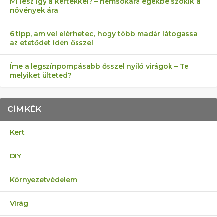
Mi lesz így a kertekkel? – nemsokára egekbe szökik a
növények ára
6 tipp, amivel elérheted, hogy több madár látogassa
az etetődet idén ősszel
Íme a legszínpompásabb ősszel nyíló virágok – Te
melyiket ülteted?
CÍMKÉK
Kert
DIY
Környezetvédelem
Virág