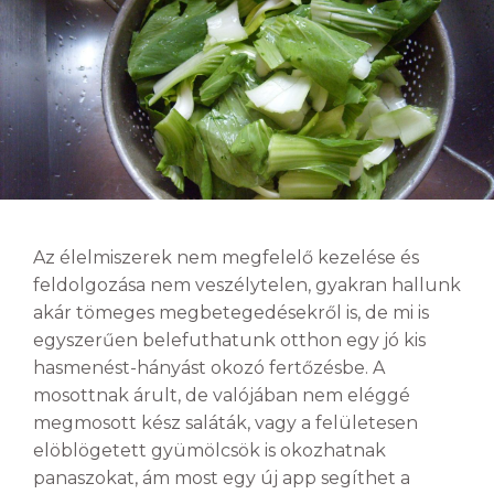
Az élelmiszerek nem megfelelő kezelése és
feldolgozása nem veszélytelen, gyakran hallunk
akár tömeges megbetegedésekről is, de mi is
egyszerűen belefuthatunk otthon egy jó kis
hasmenést-hányást okozó fertőzésbe. A
mosottnak árult, de valójában nem eléggé
megmosott kész saláták, vagy a felületesen
elöblögetett gyümölcsök is okozhatnak
panaszokat, ám most egy új app segíthet a