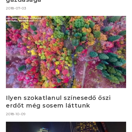
2018-07-03
Ilyen szokatlanul színesedő őszi
erdőt még sosem láttunk
2018-10-09