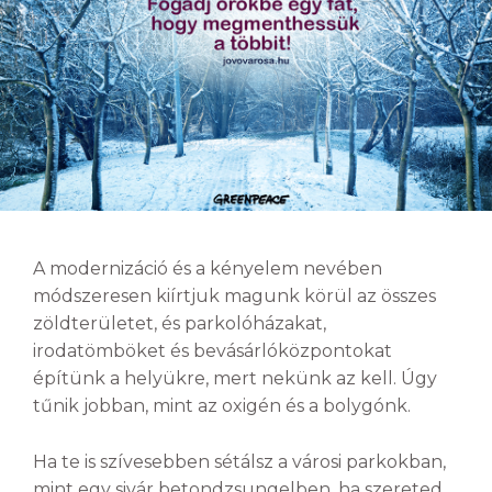
A modernizáció és a kényelem nevében
módszeresen kiírtjuk magunk körül az összes
zöldterületet, és parkolóházakat,
irodatömböket és bevásárlóközpontokat
építünk a helyükre, mert nekünk az kell. Úgy
tűnik jobban, mint az oxigén és a bolygónk.
Ha te is szívesebben sétálsz a városi parkokban,
mint egy sivár betondzsungelben, ha szereted