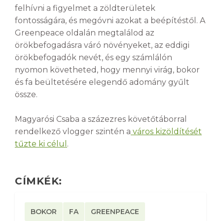
felhívni a figyelmet a zöldterületek
fontosságára, és megóvni azokat a beépítéstől. A
Greenpeace oldalán megtalálod az
örökbefogadásra váró növényeket, az eddigi
örökbefogadók nevét, és egy számlálón
nyomon követheted, hogy mennyi virág, bokor
és fa beültetésére elegendő adomány gyűlt
össze.
Magyarósi Csaba a százezres követőtáborral
rendelkező vlogger szintén a
város kizöldítését
tűzte ki célul
.
CÍMKÉK:
BOKOR
FA
GREENPEACE