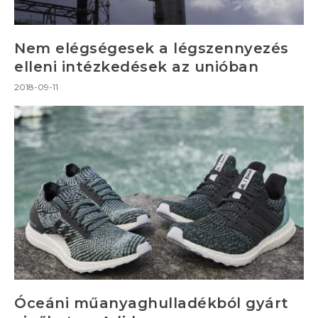
Nem elégségesek a légszennyezés
elleni intézkedések az unióban
2018-09-11
Óceáni műanyaghulladékból gyárt