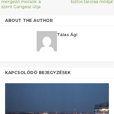
mérgező mocsok: a
biztos tárolási módja!
szent Gangesz útja
ABOUT THE AUTHOR
Tálas Ági
KAPCSOLÓDÓ BEJEGYZÉSEK