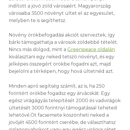
indított a jövő zöld városaiért. Magyarország
városaiba 3500 növényt ültet el az egyesület,
melyben te is segíthetsz.
Növény örökbefogadási akciót szerveztek, így
bárki támogathatja a városok zöldebbé tételét.
Nincs más dolgod, mint a
Greenpeace oldalán
kiválasztani egy neked tetsző növényt, és egy
jelképes összegért örökbe fogadni azt, majd
bejelölni a térképen, hogy hová ültetnéd azt.
Minden apró segítség számít, az is, ha 250
forintért örökbe fogadsz egy árvácskát. Egy
egész virágágyás telepítését 2000 és vadvirágok
ültetését 3000 forintnyi támogatással teheted
lehetővé.Öt facsemete köszönheti neked a
jövőjét 4500 forintért cserébe, de választhatsz
galagonyabokrot vagy egy egész virágos rétet.