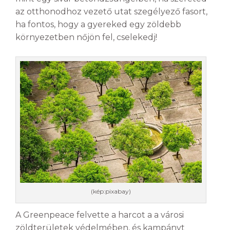
az otthonodhoz vezető utat szegélyező fasort,
ha fontos, hogy a gyereked egy zöldebb
környezetben nőjön fel, cselekedj!
(kép:pixabay)
A Greenpeace felvette a harcot a a városi
zöldterületek védelmében, és kampányt