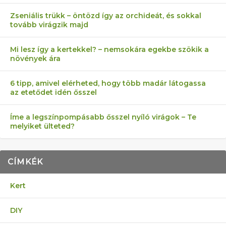
Zseniális trükk – öntözd így az orchideát, és sokkal
tovább virágzik majd
Mi lesz így a kertekkel? – nemsokára egekbe szökik a
növények ára
6 tipp, amivel elérheted, hogy több madár látogassa
az etetődet idén ősszel
Íme a legszínpompásabb ősszel nyíló virágok – Te
melyiket ülteted?
CÍMKÉK
Kert
DIY