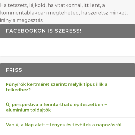
Ha tetszett, lájkold, ha vitatkoznál, itt lent, a
kommentablakban megteheted, ha szeretsz minket,
irány a megosztás.
FACEBOOKON IS SZERESS!
FRISS
Fűnyírók kertméret szerint: melyik típus illik a
telkedhez?
Új perspektíva a fenntartható építészetben –
alumínium tolóajtók
Van új a Nap alatt – tények és tévhitek a napozásról