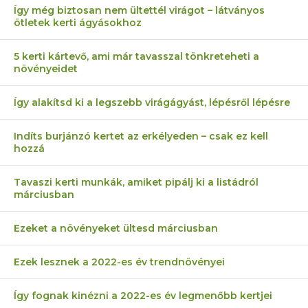
Így még biztosan nem ültettél virágot – látványos
ötletek kerti ágyásokhoz
5 kerti kártevő, ami már tavasszal tönkreteheti a
növényeidet
Így alakítsd ki a legszebb virágágyást, lépésről lépésre
Indíts burjánzó kertet az erkélyeden – csak ez kell
hozzá
Tavaszi kerti munkák, amiket pipálj ki a listádról
márciusban
Ezeket a növényeket ültesd márciusban
Ezek lesznek a 2022-es év trendnövényei
Így fognak kinézni a 2022-es év legmenőbb kertjei