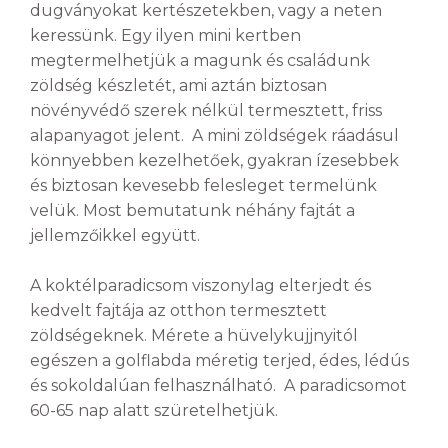
dugványokat kertészetekben, vagy a neten
keressünk. Egy ilyen mini kertben
megtermelhetjük a magunk és családunk
zöldség készletét, ami aztán biztosan
növényvédő szerek nélkül termesztett, friss
alapanyagot jelent. A mini zöldségek ráadásul
könnyebben kezelhetőek, gyakran ízesebbek
és biztosan kevesebb felesleget termelünk
velük. Most bemutatunk néhány fajtát a
jellemzőikkel együtt.
A koktélparadicsom viszonylag elterjedt és
kedvelt fajtája az otthon termesztett
zöldségeknek. Mérete a hüvelykujjnyitól
egészen a golflabda méretig terjed, édes, lédús
és sokoldalúan felhasználható. A paradicsomot
60-65 nap alatt szüretelhetjük.