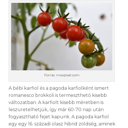
Forrás: maxpixel.com
A bébi karfiol és a pagoda karfiolként ismert
romanesco brokkoli is termeszthető kisebb
változatban. A karfiolt kisebb méretben is
leszüretelhetjük, így már 60-70 nap után
fogyasztható fejet kapunk. A pagoda karfiol
egy egy 16. századi olasz hibrid zöldség, aminek