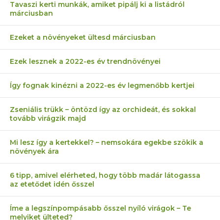
Tavaszi kerti munkák, amiket pipálj ki a listádról
márciusban
Ezeket a növényeket ültesd márciusban
Ezek lesznek a 2022-es év trendnövényei
Így fognak kinézni a 2022-es év legmenőbb kertjei
Zseniális trükk – öntözd így az orchideát, és sokkal
tovább virágzik majd
Mi lesz így a kertekkel? – nemsokára egekbe szökik a
növények ára
6 tipp, amivel elérheted, hogy több madár látogassa
az etetődet idén ősszel
Íme a legszínpompásabb ősszel nyíló virágok – Te
melyiket ülteted?