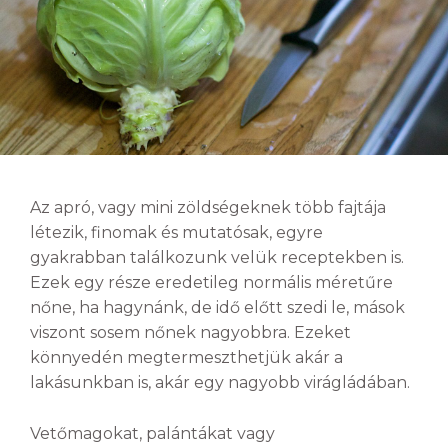
Az apró, vagy mini zöldségeknek több fajtája
létezik, finomak és mutatósak, egyre
gyakrabban találkozunk velük receptekben is.
Ezek egy része eredetileg normális méretűre
nőne, ha hagynánk, de idő előtt szedi le, mások
viszont sosem nőnek nagyobbra. Ezeket
könnyedén megtermeszthetjük akár a
lakásunkban is, akár egy nagyobb virágládában.
Vetőmagokat, palántákat vagy