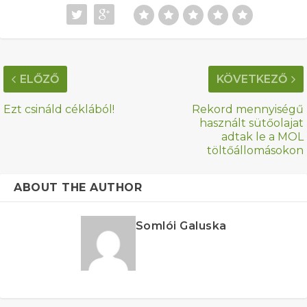
ELŐZŐ
KÖVETKEZŐ
Ezt csináld céklából!
Rekord mennyiségű
használt sütőolajat
adtak le a MOL
töltőállomásokon
ABOUT THE AUTHOR
Somlói Galuska