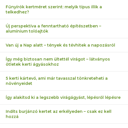
Fűnyírók kertméret szerint: melyik típus illik a
telkedhez?
Új perspektíva a fenntartható építészetben –
alumínium tolóajtók
Van új a Nap alatt – tények és tévhitek a napozásról
Így még biztosan nem ültettél virágot – látványos
ötletek kerti ágyásokhoz
5 kerti kártevő, ami már tavasszal tönkreteheti a
növényeidet
Így alakítsd ki a legszebb virágágyást, lépésről lépésre
Indíts burjánzó kertet az erkélyeden – csak ez kell
hozzá