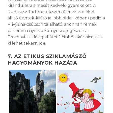
kirándulásra a mesét kedvelő gyerekeket. A
Rumcájsz-történetek szerzőjének emléket
állító Čtvrtek-kilátó (a jobb oldali képen) pedig a
Přivýšina-csúcson található, ahonnan remek
panoráma nyílik a környékre, egészen a
Prachovi-sziklákig ellátni. Jičínből akár bicajjal is
ki lehet tekerni ide.
7. AZ ETIKUS SZIKLAMÁSZÓ
HAGYOMÁNYOK HAZÁJA