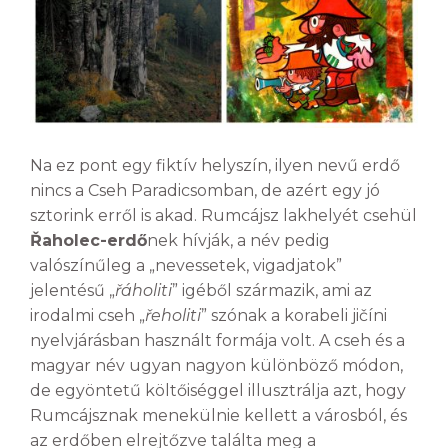
Na ez pont egy fiktív helyszín, ilyen nevű erdő
nincs a Cseh Paradicsomban, de azért egy jó
sztorink erről is akad. Rumcájsz lakhelyét csehül
Řaholec-erdő
nek hívják, a név pedig
valószínűleg a „nevessetek, vigadjatok”
jelentésű „
řáholiti
” igéből származik, ami az
irodalmi cseh „
řeholiti
” szónak a korabeli jičíni
nyelvjárásban használt formája volt. A cseh és a
magyar név ugyan nagyon különböző módon,
de egyöntetű költőiséggel illusztrálja azt, hogy
Rumcájsznak menekülnie kellett a városból, és
az erdőben elrejtőzve találta meg a