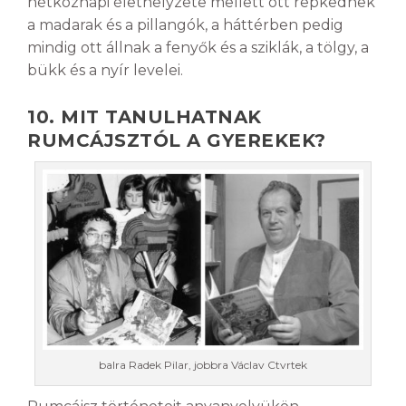
hétköznapi élethelyzete mellett ott repkednek
a madarak és a pillangók, a háttérben pedig
mindig ott állnak a fenyők és a sziklák, a tölgy, a
bükk és a nyír levelei.
10. MIT TANULHATNAK
RUMCÁJSZTÓL A GYEREKEK?
balra Radek Pilar, jobbra Václav Ctvrtek