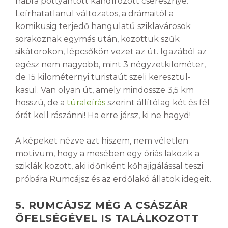
habra pottyantott kandírozott cseresznye.
Leírhatatlanul változatos, a drámaitól a
komikusig terjedő hangulatú sziklavárosok
sorakoznak egymás után, közöttük szűk
sikátorokon, lépcsőkön vezet az út. Igazából az
egész nem nagyobb, mint 3 négyzetkilométer,
de 15 kilométernyi turistaút szeli keresztül-
kasul. Van olyan út, amely mindössze 3,5 km
hosszú, de a
túraleírás
szerint állítólag két és fél
órát kell rászánni! Ha erre jársz, ki ne hagyd!
A képeket nézve azt hiszem, nem véletlen
motívum, hogy a mesében egy óriás lakozik a
sziklák között, aki időnként kőhajigálással teszi
próbára Rumcájsz és az erdőlakó állatok idegeit.
5. RUMCÁJSZ MÉG A CSÁSZÁR
ŐFELSÉGÉVEL IS TALÁLKOZOTT