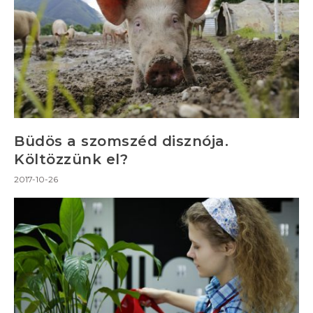
Büdös a szomszéd disznója.
Költözzünk el?
2017-10-26