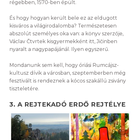
régebben, 1570-ben épült.
És hogy hogyan került bele ez az eldugott
kisváros a világirodalomba? Természetesen
abszolút személyes oka van: a könyv szerzője,
Václav Čtvrtek kisgyermekként itt, Jičinben
nyaralt a nagypapájánál. Ilyen egyszerű.
Mondanunk sem kell, hogy óriási Rumcájsz-
kultusz dívik a városban, szeptemberben még
fesztivált is rendeznek a kócos szakállú zsivány
tiszteletére.
3. A REJTEKADÓ ERDŐ REJTÉLYE