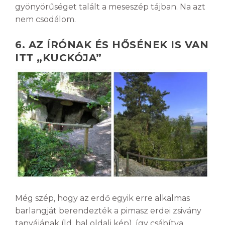
gyönyörűséget talált a meseszép tájban. Na azt
nem csodálom.
6. AZ ÍRÓNAK ÉS HŐSÉNEK IS VAN
ITT „KUCKÓJA”
Még szép, hogy az erdő egyik erre alkalmas
barlangját berendezték a pimasz erdei zsivány
tanyájának (ld. bal oldali kép), így csábítva