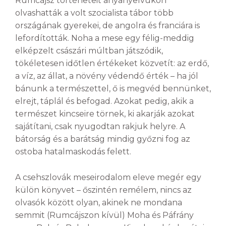
Rumcájsz történeteit anyanyelvükön
olvashatták a volt szocialista tábor több
országának gyerekei, de angolra és franciára is
lefordították. Noha a mese egy félig-meddig
elképzelt császári múltban játszódik,
tökéletesen időtlen értékeket közvetít: az erdő,
a víz, az állat, a növény védendő érték – ha jól
bánunk a természettel, ő is megvéd bennünket,
elrejt, táplál és befogad. Azokat pedig, akik a
természet kincseire törnek, ki akarják azokat
sajátítani, csak nyugodtan rakjuk helyre. A
bátorság és a barátság mindig győzni fog az
ostoba hatalmaskodás felett.
A csehszlovák meseirodalom eleve megér egy
külön könyvet – őszintén remélem, nincs az
olvasók között olyan, akinek ne mondana
semmit (Rumcájszon kívül) Moha és Páfrány