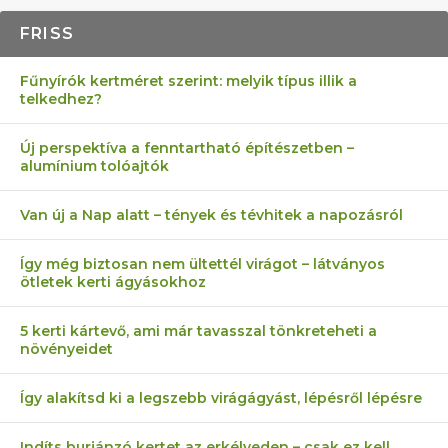
FRISS
Fűnyírók kertméret szerint: melyik típus illik a
telkedhez?
Új perspektíva a fenntartható építészetben –
alumínium tolóajtók
Van új a Nap alatt – tények és tévhitek a napozásról
Így még biztosan nem ültettél virágot – látványos
ötletek kerti ágyásokhoz
5 kerti kártevő, ami már tavasszal tönkreteheti a
növényeidet
Így alakítsd ki a legszebb virágágyást, lépésről lépésre
Indíts burjánzó kertet az erkélyeden – csak ez kell