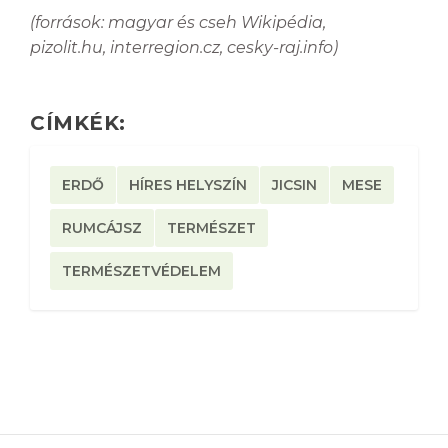
(források: magyar és cseh Wikipédia,
pizolit.hu, interregion.cz, cesky-raj.info)
CÍMKÉK:
ERDŐ
HÍRES HELYSZÍN
JICSIN
MESE
RUMCÁJSZ
TERMÉSZET
TERMÉSZETVÉDELEM