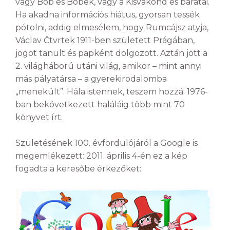
vagy Bob és Bobek, vagy a Kisvakond és barátai.
Ha akadna információs hiátus, gyorsan tessék
pótolni, addig elmesélem, hogy Rumcájsz atyja,
Václav Čtvrtek 1911-ben született Prágában,
jogot tanult és papként dolgozott. Aztán jött a
2. világháború utáni világ, amikor – mint annyi
más pályatársa – a gyerekirodalomba
„menekült”. Hála istennek, teszem hozzá. 1976-
ban bekövetkezett haláláig több mint 70
könyvet írt.
Születésének 100. évfordulójáról a Google is
megemlékezett: 2011. április 4-én ez a kép
fogadta a keresőbe érkezőket: