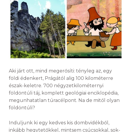
Aki járt ott, mind megerősíti: tényleg az, egy
földi édenkert, Prágától alig 100 kilométerre
észak-keletre. 700 négyzetkilométernyi
földöntúli táj, komplett geológiai enciklopédia,
megunhatatlan túracélpont. Na de mitől olyan
földöntúli?
Induljunk ki egy kedves kis dombvidékből,
inkább hegytetőkkel, mintsem csúcsokkal, sok-