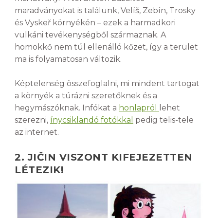
maradványokat is találunk, Velíš, Zebín, Trosky
és Vyskeř környékén – ezek a harmadkori
vulkáni tevékenységből származnak. A
homokkő nem túl ellenálló kőzet, így a terület
ma is folyamatosan változik.
Képtelenség összefoglalni, mi mindent tartogat
a környék a túrázni szeretőknek és a
hegymászóknak. Infókat a
honlapról
lehet
szerezni,
ínycsiklandó fotókkal
pedig telis-tele
az internet.
2. JIČIN VISZONT KIFEJEZETTEN
LÉTEZIK!