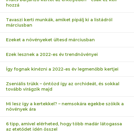
hozzá
Tavaszi kerti munkák, amiket pipálj ki a listádról
márciusban
Ezeket a növényeket ültesd márciusban
Ezek lesznek a 2022-es év trendnövényei
Így fognak kinézni a 2022-es év legmenőbb kertjei
Zseniális trükk – öntözd így az orchideát, és sokkal
tovább virágzik majd
Mi lesz így a kertekkel? – nemsokára egekbe szökik a
növények ára
6 tipp, amivel elérheted, hogy több madár látogassa
az etetődet idén ősszel