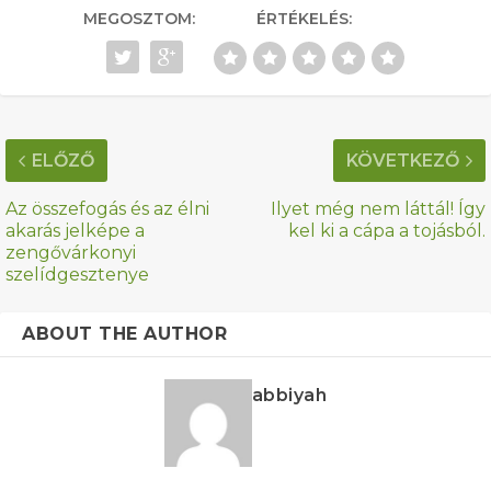
MEGOSZTOM:
ÉRTÉKELÉS:
ELŐZŐ
KÖVETKEZŐ
Az összefogás és az élni
Ilyet még nem láttál! Így
akarás jelképe a
kel ki a cápa a tojásból.
zengővárkonyi
szelídgesztenye
ABOUT THE AUTHOR
abbiyah