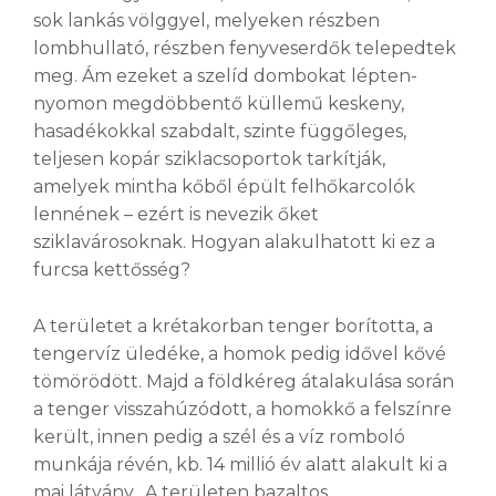
sok lankás völggyel, melyeken részben
lombhullató, részben fenyveserdők telepedtek
meg. Ám ezeket a szelíd dombokat lépten-
nyomon megdöbbentő küllemű keskeny,
hasadékokkal szabdalt, szinte függőleges,
teljesen kopár sziklacsoportok tarkítják,
amelyek mintha kőből épült felhőkarcolók
lennének – ezért is nevezik őket
sziklavárosoknak. Hogyan alakulhatott ki ez a
furcsa kettősség?
A területet a krétakorban tenger borította, a
tengervíz üledéke, a homok pedig idővel kővé
tömörödött. Majd a földkéreg átalakulása során
a tenger visszahúzódott, a homokkő a felszínre
került, innen pedig a szél és a víz romboló
munkája révén, kb. 14 millió év alatt alakult ki a
mai látvány. A területen bazaltos