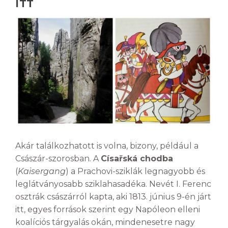
ITT
Akár találkozhatott is volna, bizony, például a
Császár-szorosban. A
Císařská chodba
(
Kaisergang
) a Prachovi-sziklák legnagyobb és
leglátványosabb sziklahasadéka. Nevét I. Ferenc
osztrák császárról kapta, aki 1813. június 9-én járt
itt, egyes források szerint egy Napóleon elleni
koalíciós tárgyalás okán, mindenesetre nagy