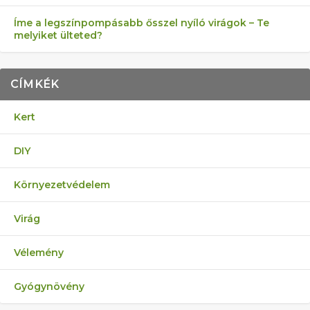
Íme a legszínpompásabb ősszel nyíló virágok – Te
melyiket ülteted?
CÍMKÉK
Kert
DIY
Környezetvédelem
Virág
Vélemény
Gyógynövény