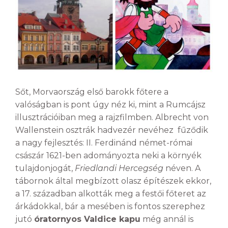
Sőt, Morvaország első barokk főtere a
valóságban is pont úgy néz ki, mint a Rumcájsz
illusztrációiban meg a rajzfilmben. Albrecht von
Wallenstein osztrák hadvezér nevéhez fűződik
a nagy fejlesztés: II. Ferdinánd német-római
császár 1621-ben adományozta neki a környék
tulajdonjogát,
Friedlandi Hercegség
néven. A
tábornok által megbízott olasz építészek ekkor,
a 17. században alkották meg a festői főteret az
árkádokkal, bár a mesében is fontos szerephez
jutó
óratornyos Valdice kapu
még annál is