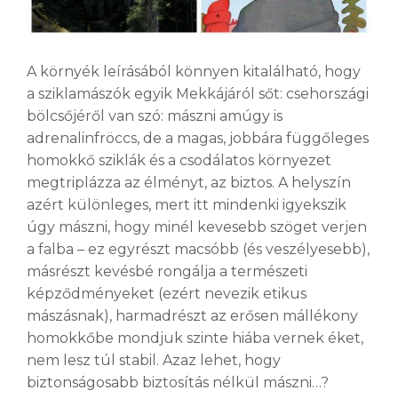
A környék leírásából könnyen kitalálható, hogy
a sziklamászók egyik Mekkájáról sőt: csehországi
bölcsőjéről van szó: mászni amúgy is
adrenalinfröccs, de a magas, jobbára függőleges
homokkő sziklák és a csodálatos környezet
megtriplázza az élményt, az biztos. A helyszín
azért különleges, mert itt mindenki igyekszik
úgy mászni, hogy minél kevesebb szöget verjen
a falba – ez egyrészt macsóbb (és veszélyesebb),
másrészt kevésbé rongálja a természeti
képződményeket (ezért nevezik etikus
mászásnak), harmadrészt az erősen mállékony
homokkőbe mondjuk szinte hiába vernek éket,
nem lesz túl stabil. Azaz lehet, hogy
biztonságosabb biztosítás nélkül mászni…?