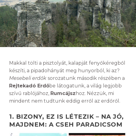
Makkal tölti a pisztolyát, kalapját fenyőkéregből
készíti, a pipadohányát meg hunyorból, ki az?
Mesebeli erdők
sorozatunk második részében a
Rejtekadó Erdő
be látogatunk, a világ legjobb
szívű rablójához,
Rumcájsz
hoz. Nézzük, mi
mindent nem tudtunk eddig erről az erdőről.
1. BIZONY, EZ IS LÉTEZIK – NA JÓ,
MAJDNEM: A CSEH PARADICSOM