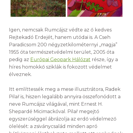
Igen, nemcsak Rumcájsz védte az ő kedves
Rejtekadó Erdejét, hanem utódai is. A Cseh
Paradicsom 200 négyzetkilométernyi „magja”
1955 óta természetvédelmi terület, 2005 óta
pedig az
Európai Geopark Hálózat
része, így a
híres homokkő sziklák is fokozott védelmet
élveznek.
Itt említtessék meg a mese illusztrátora, Radek
Pilař is, hiszen legalább annyira összefonódott a
neve Rumcájsz világával, mint Ernest H.
Shepardé Micimackóval. Pilař megejtő
egyszerűséggel ábrázolja az erdő védelmező
ölelését: a zsiványcsalád minden apró