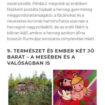
zsiványkodik. Például megvédi az erdőben
fészkelő poszáta tojásait a herceg gyermeteg
meggondolatlanságától, a fácánokat és a
nevezetes koronás harminchatos szarvast a
hercegnő nagyzolásától, de az erdő fáiért is
bátran kiáll, amikor a herceg azokon állna
bosszút Rumcájsz sorozatos csínytevései miatt.
9. TERMÉSZET ÉS EMBER KÉT JÓ
BARÁT – A MESÉBEN ÉS A
VALÓSÁGBAN IS