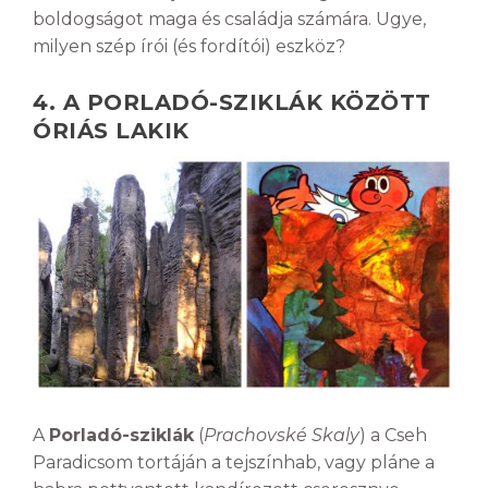
boldogságot maga és családja számára. Ugye,
milyen szép írói (és fordítói) eszköz?
4. A PORLADÓ-SZIKLÁK KÖZÖTT
ÓRIÁS LAKIK
A
Porladó-sziklák
(
Prachovské Skaly
) a Cseh
Paradicsom tortáján a tejszínhab, vagy pláne a