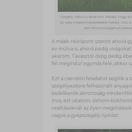
Szegély nélkül is lehet élni. Kérdés, hog
ez adja a legtermészetesebb hatást, hisz a
kert fenntartásigénye sokka
A másik nézőpont szerint ahová gy
év múlva is, ahová pedig virágokat
akarom. Tavasztól őszig pedig éb
fél megindul egymás felé, akkor s
Ezt a csendőri feladatot segítik a
szegélyezésre felhasznált anyagok 
biciklikerék abroncsáig mindenfél
(nos, ezt vitatom, ökhöm-bökhöm) 
realitásoknál: az ilyen megoldáso
vagyis a
gyepszegély nyírást
.