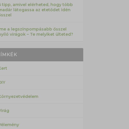
6 tipp, amivel elérheted, hogy több
madár látogassa az etetődet idén
ősszel
Íme a legszínpompásabb ősszel
nyíló virágok – Te melyiket ülteted?
CÍMKÉK
Kert
DIY
Környezetvédelem
Virág
Vélemény