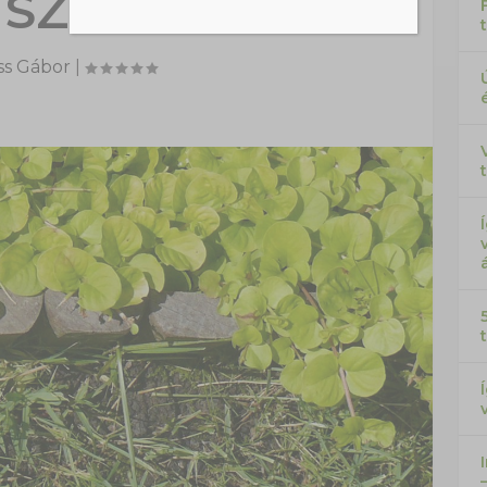
 SZEGÉLY?
ss Gábor
|