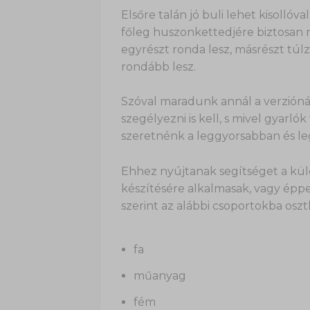
Elsőre talán jó buli lehet kisolló
főleg huszonkettedjére biztosan n
egyrészt ronda lesz, másrészt tú
rondább lesz.
Szóval maradunk annál a verzióná
szegélyezni is kell, s mivel gyarl
szeretnénk a leggyorsabban és l
Ehhez nyújtanak segítséget a kül
készítésére alkalmasak, vagy épp
szerint az alábbi csoportokba oszt
fa
műanyag
fém