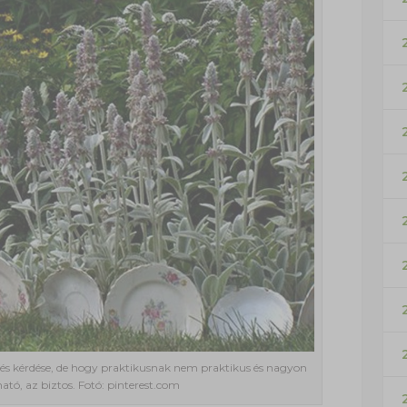
ízlés kérdése, de hogy praktikusnak nem praktikus és nagyon
ató, az biztos. Fotó: pinterest.com