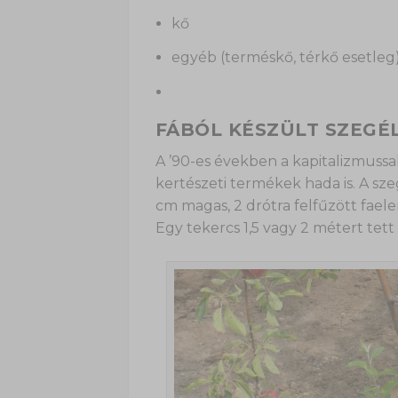
kő
egyéb (terméskő, térkő esetleg
FÁBÓL KÉSZÜLT SZEGÉ
A ’90-es években a kapitalizmuss
kertészeti termékek hada is. A sz
cm magas, 2 drótra felfűzött faele
Egy tekercs 1,5 vagy 2 métert tett 