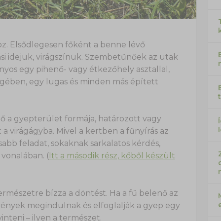
z. Elsődlegesen főként a benne lévő
si idejük, virágszínük. Szembetűnőek az utak
nyos egy pihenő- vagy étkezőhely asztallal,
végében, egy lugas és minden más épített
nő a gyepterület formája, határozott vagy
a virágágyba. Mivel a kertben a fűnyírás az
sabb feladat, sokaknak sarkalatos kérdés,
 vonalában. (
Itt a második rész, kőből készült
 természetre bízza a döntést. Ha a fű belenő az
vények megindulnak és elfoglalják a gyep egy
yinteni – ilyen a természet.