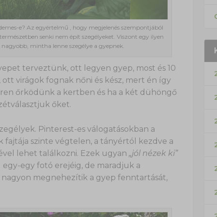
y érdemes-e? Az egyértelmű , hogy megjelenés szempontjából
 természetben senki nem épít szegélyeket. Viszont egy ilyen
l nagyobb, mintha lenne szegélye a gyepnek.
epet terveztünk, ott legyen gyep, most és 10
, ott virágok fognak nőni és kész, mert én így
eren őrködünk a kertben és ha a két dühöngő
zétválasztjuk őket.
 szegélyek. Pinterest-es válogatásokban a
fajtája szinte végtelen, a tányértól kezdve a
ével lehet találkozni. Ezek ugyan
„jól nézek ki”
egy-egy fotó erejéig, de maradjuk a
k nagyon megnehezítik a gyep fenntartását,