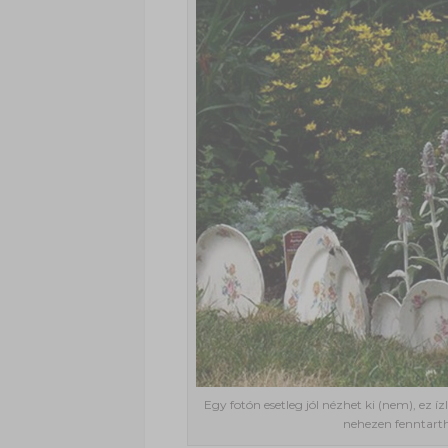
Egy fotón esetleg jól nézhet ki (nem), ez 
nehezen fenntarth