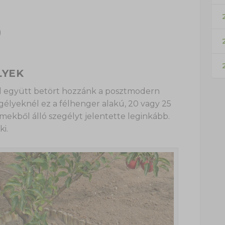
2
)
LYEK
al együtt betört hozzánk a posztmodern
egélyeknél ez a félhenger alakú, 20 vagy 25
mekből álló szegélyt jelentette leginkább.
ki.