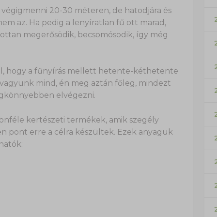
val végigmenni 20-30 méteren, de hatodjára és
em az. Ha pedig a lenyíratlan fű ott marad,
lzottan megerősödik, becsomósodik, így még
l, hogy a fűnyírás mellett hetente-kéthetente
ók vagyunk mind, én meg aztán főleg, mindezt
egkönnyebben elvégezni.
önféle kertészeti termékek, amik szegély
en pont erre a célra készültek. Ezek anyaguk
hatók: