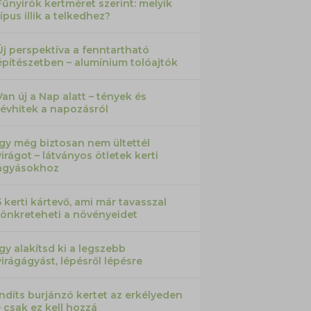
Fűnyírók kertméret szerint: melyik
típus illik a telkedhez?
Új perspektíva a fenntartható
építészetben – alumínium tolóajtók
Van új a Nap alatt – tények és
tévhitek a napozásról
Így még biztosan nem ültettél
virágot – látványos ötletek kerti
ágyásokhoz
5 kerti kártevő, ami már tavasszal
tönkreteheti a növényeidet
Így alakítsd ki a legszebb
virágágyást, lépésről lépésre
Indíts burjánzó kertet az erkélyeden
– csak ez kell hozzá