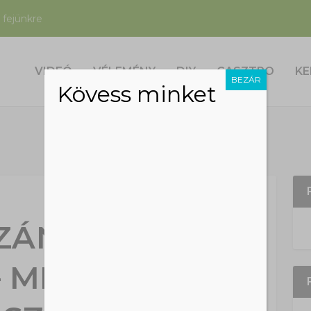
 fejünkre
VIDEÓ
VÉLEMÉNY
DIY
GASZTRO
KE
BEZÁR
Kövess minket
AZÁN FONTOS
 MI LEGYEN A