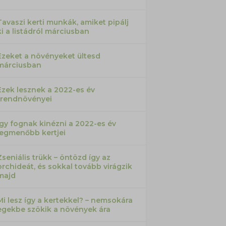
Tavaszi kerti munkák, amiket pipálj
ki a listádról márciusban
Ezeket a növényeket ültesd
márciusban
Ezek lesznek a 2022-es év
trendnövényei
Így fognak kinézni a 2022-es év
legmenőbb kertjei
Zseniális trükk – öntözd így az
orchideát, és sokkal tovább virágzik
majd
Mi lesz így a kertekkel? – nemsokára
egekbe szökik a növények ára