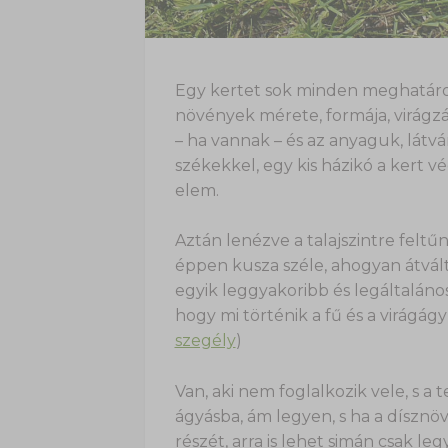
Egy kertet sok minden meghatáro
növények mérete, formája, virágzá
– ha vannak – és az anyaguk, látvá
székekkel, egy kis házikó a kert 
elem.
Aztán lenézve a talajszintre feltű
éppen kusza széle, ahogyan átvált 
egyik leggyakoribb és legáltaláno
hogy mi történik a fű és a virágágy
szegély
)
Van, aki nem foglalkozik vele, s a
ágyásba, ám legyen, s ha a dísznö
részét, arra is lehet simán csak leg