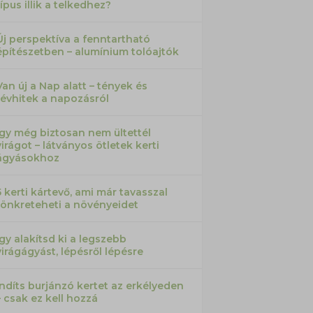
típus illik a telkedhez?
Új perspektíva a fenntartható
építészetben – alumínium tolóajtók
Van új a Nap alatt – tények és
tévhitek a napozásról
Így még biztosan nem ültettél
virágot – látványos ötletek kerti
ágyásokhoz
5 kerti kártevő, ami már tavasszal
tönkreteheti a növényeidet
Így alakítsd ki a legszebb
virágágyást, lépésről lépésre
Indíts burjánzó kertet az erkélyeden
– csak ez kell hozzá