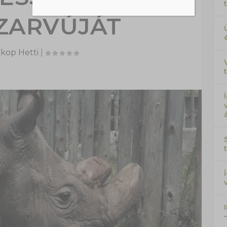
ZARVÚJÁT
kop Hetti
|