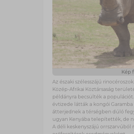
Kép f
Az északi szélesszájú rinocérosz
Közép-Afrikai Köztársaság terület
példányra becsülték a populációt
évtizede látták a kongói Garamba
átterjednek a térségben dúló fegy
ugyan Kenyába telepítették, de 
A déli keskenyszájú orrszarvúból 