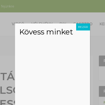
 fejünkre
VIDEÓ
VÉLEMÉNY
DIY
GASZTRO
KE
BEZÁR
Kövess minket
TÁK A VILÁG
LSÓ HÍM
LESSZÁJÚ