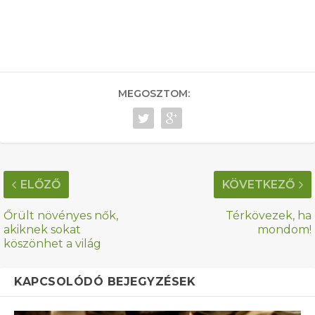
MEGOSZTOM:
ELŐZŐ
KÖVETKEZŐ
Őrült növényes nők,
Térkövezek, ha
akiknek sokat
mondom!
köszönhet a világ
KAPCSOLÓDÓ BEJEGYZÉSEK