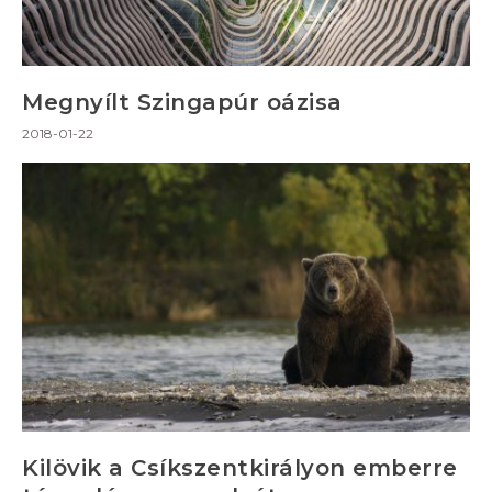
Megnyílt Szingapúr oázisa
2018-01-22
Kilövik a Csíkszentkirályon emberre