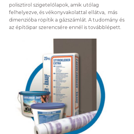
polisztirol szigetelőlapok, amik utólag
felhelyezve, és vékonyvakolattal ellátva, más
dimenzióba röpítik a gázszámlát. A tudomány és
az építőipar szerencsére ennél is továbblépett.