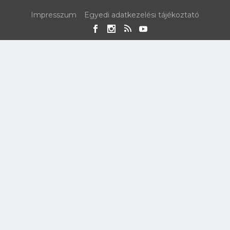
Impresszum
Egyedi adatkezelési tájékoztató