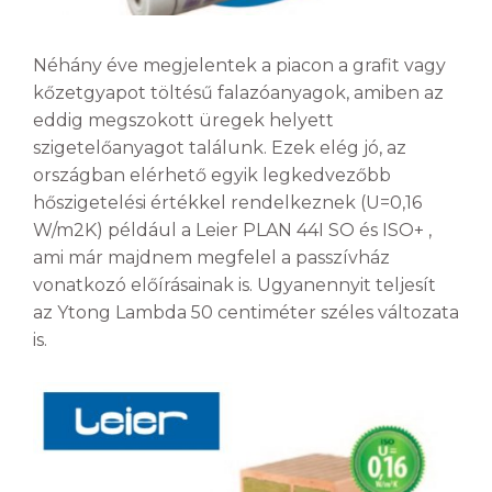
Néhány éve megjelentek a piacon a grafit vagy
kőzetgyapot töltésű falazóanyagok, amiben az
eddig megszokott üregek helyett
szigetelőanyagot találunk. Ezek elég jó, az
országban elérhető egyik legkedvezőbb
hőszigetelési értékkel rendelkeznek (U=0,16
W/m2K) például a Leier PLAN 44I SO és ISO+ ,
ami már majdnem megfelel a passzívház
vonatkozó előírásainak is. Ugyanennyit teljesít
az Ytong Lambda 50 centiméter széles változata
is.