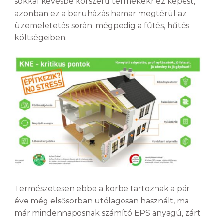
sokkal kevésbé korszerű termékekhez képest,
azonban ez a beruházás hamar megtérül az
üzemeletetés során, mégpedig a fűtés, hűtés
költségeiben.
Természetesen ebbe a körbe tartoznak a pár
éve még elsősorban utólagosan használt, ma
már mindennaposnak számító EPS anyagú, zárt