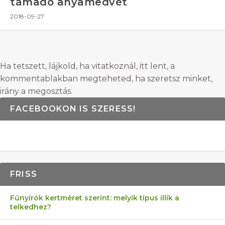
támadó anyamedvét
2018-09-27
Ha tetszett, lájkold, ha vitatkoznál, itt lent, a
kommentablakban megteheted, ha szeretsz minket,
irány a megosztás.
FACEBOOKON IS SZERESS!
FRISS
Fűnyírók kertméret szerint: melyik típus illik a
telkedhez?