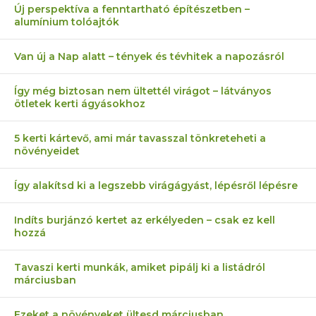
Új perspektíva a fenntartható építészetben –
alumínium tolóajtók
Van új a Nap alatt – tények és tévhitek a napozásról
Így még biztosan nem ültettél virágot – látványos
ötletek kerti ágyásokhoz
5 kerti kártevő, ami már tavasszal tönkreteheti a
növényeidet
Így alakítsd ki a legszebb virágágyást, lépésről lépésre
Indíts burjánzó kertet az erkélyeden – csak ez kell
hozzá
Tavaszi kerti munkák, amiket pipálj ki a listádról
márciusban
Ezeket a növényeket ültesd márciusban