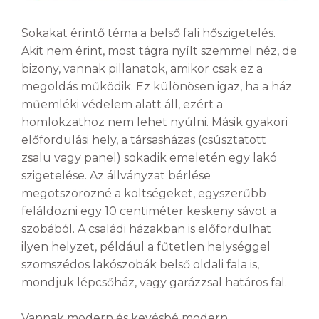
Sokakat érintő téma a belső fali hőszigetelés.
Akit nem érint, most tágra nyílt szemmel néz, de
bizony, vannak pillanatok, amikor csak ez a
megoldás működik. Ez különösen igaz, ha a ház
műemléki védelem alatt áll, ezért a
homlokzathoz nem lehet nyúlni. Másik gyakori
előfordulási hely, a társasházas (csúsztatott
zsalu vagy panel) sokadik emeletén egy lakó
szigetelése. Az állványzat bérlése
megötszörözné a költségeket, egyszerűbb
feláldozni egy 10 centiméter keskeny sávot a
szobából. A családi házakban is előfordulhat
ilyen helyzet, például a fűtetlen helységgel
szomszédos lakószobák belső oldali fala is,
mondjuk lépcsőház, vagy garázzsal határos fal.
Vannak modern és kevésbé modern