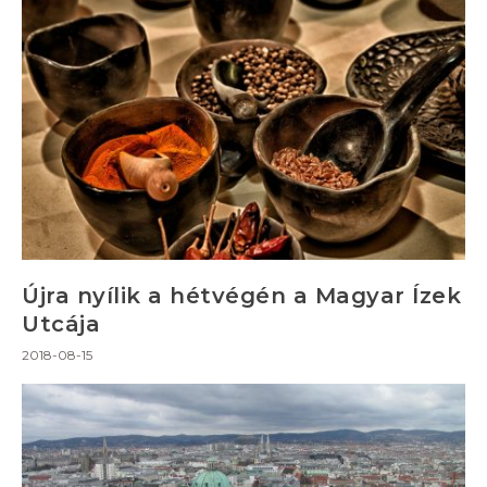
Újra nyílik a hétvégén a Magyar Ízek
Utcája
2018-08-15