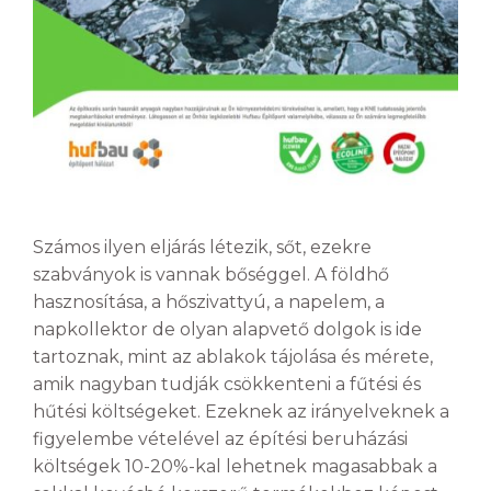
Számos ilyen eljárás létezik, sőt, ezekre
szabványok is vannak bőséggel. A földhő
hasznosítása, a hőszivattyú, a napelem, a
napkollektor de olyan alapvető dolgok is ide
tartoznak, mint az ablakok tájolása és mérete,
amik nagyban tudják csökkenteni a fűtési és
hűtési költségeket. Ezeknek az irányelveknek a
figyelembe vételével az építési beruházási
költségek 10-20%-kal lehetnek magasabbak a