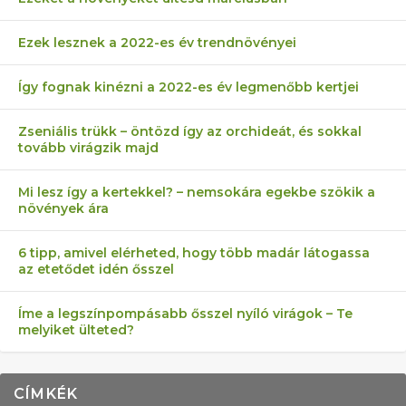
Ezek lesznek a 2022-es év trendnövényei
Így fognak kinézni a 2022-es év legmenőbb kertjei
Zseniális trükk – öntözd így az orchideát, és sokkal
tovább virágzik majd
Mi lesz így a kertekkel? – nemsokára egekbe szökik a
növények ára
6 tipp, amivel elérheted, hogy több madár látogassa
az etetődet idén ősszel
Íme a legszínpompásabb ősszel nyíló virágok – Te
melyiket ülteted?
CÍMKÉK