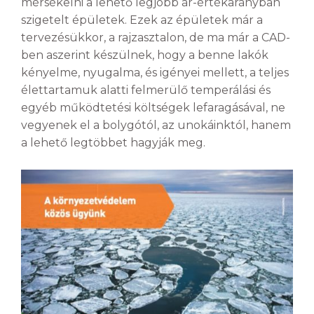
mérsékelni a lehető legjobb ár-értékarányban
szigetelt épületek. Ezek az épületek már a
tervezésükkor, a rajzasztalon, de ma már a CAD-
ben aszerint készülnek, hogy a benne lakók
kényelme, nyugalma, és igényei mellett, a teljes
élettartamuk alatti felmerülő temperálási és
egyéb működtetési költségek lefaragásával, ne
vegyenek el a bolygótól, az unokáinktól, hanem
a lehető legtöbbet hagyják meg.