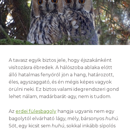
A tavasz egyik biztos jele, hogy éjszakánként
visítozásra ébredek. A hálószoba ablaka előtt
álló hatalmas fenyőről jön a hang, határozott,
éles, agyszaggató, és én mégis képes vagyok
örülni neki. Ez biztos valami idegrendszeri gond
lehet nálam, madárbarát-agy, nem is tudom.
Az
erdei fülesbagoly
hangja ugyanis nem egy
bagolytól elvárható lágy, mély, bársonyos
huhú
.
Sőt, egy kicsit sem
huhú
, sokkal inkább sípolós