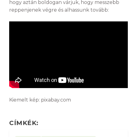
hogy aztán boldogan várjuk, hogy messzebb
reppenjenek végre és alhassunk tovább:
Kiemelt kép: pixabay.com
CÍMKÉK: