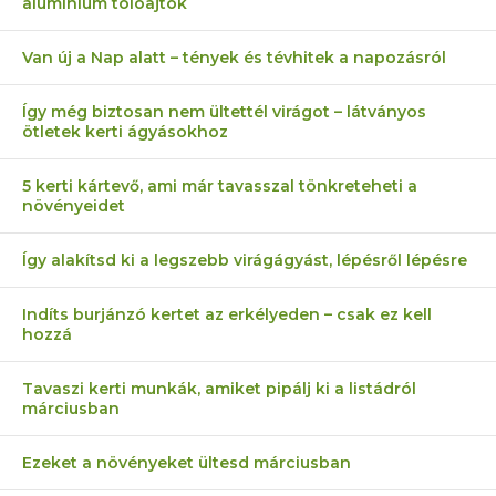
alumínium tolóajtók
Van új a Nap alatt – tények és tévhitek a napozásról
Így még biztosan nem ültettél virágot – látványos
ötletek kerti ágyásokhoz
5 kerti kártevő, ami már tavasszal tönkreteheti a
növényeidet
Így alakítsd ki a legszebb virágágyást, lépésről lépésre
Indíts burjánzó kertet az erkélyeden – csak ez kell
hozzá
Tavaszi kerti munkák, amiket pipálj ki a listádról
márciusban
Ezeket a növényeket ültesd márciusban