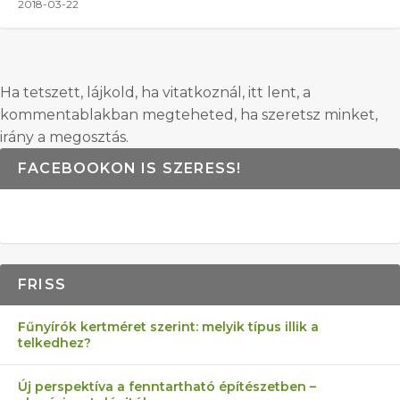
2018-03-22
Ha tetszett, lájkold, ha vitatkoznál, itt lent, a
kommentablakban megteheted, ha szeretsz minket,
irány a megosztás.
FACEBOOKON IS SZERESS!
FRISS
Fűnyírók kertméret szerint: melyik típus illik a
telkedhez?
Új perspektíva a fenntartható építészetben –