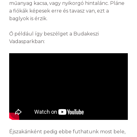
műanyag kacsa, vagy nyikorgó hintalánc. Pláne
a fiókák képesek erre és tavasz van, ezt a
baglyok is érzik.
Ő például így beszélget a Budakeszi
Vadasparkban:
Éjszakánként pedig ebbe futhatunk most bele,