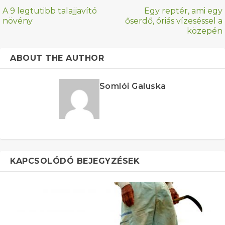
A 9 legtutibb talajjavító
Egy reptér, ami egy
növény
őserdő, óriás vízeséssel a
közepén
ABOUT THE AUTHOR
Somlói Galuska
KAPCSOLÓDÓ BEJEGYZÉSEK