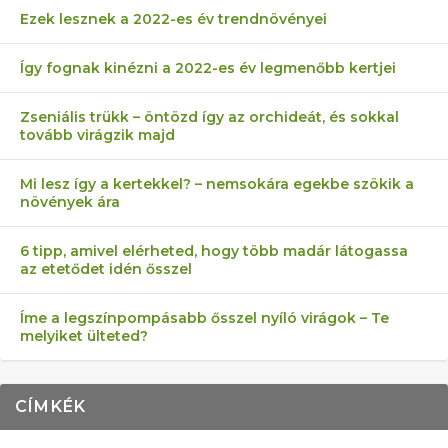
Ezek lesznek a 2022-es év trendnövényei
Így fognak kinézni a 2022-es év legmenőbb kertjei
Zseniális trükk – öntözd így az orchideát, és sokkal
tovább virágzik majd
Mi lesz így a kertekkel? – nemsokára egekbe szökik a
növények ára
6 tipp, amivel elérheted, hogy több madár látogassa
az etetődet idén ősszel
Íme a legszínpompásabb ősszel nyíló virágok – Te
melyiket ülteted?
CÍMKÉK