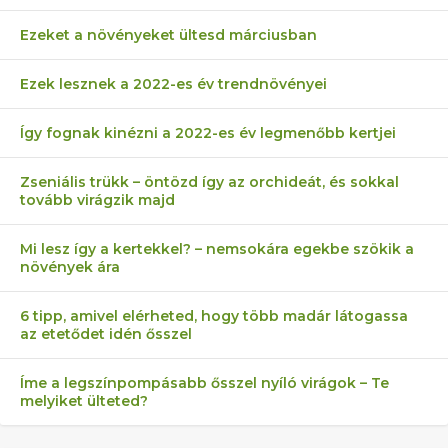
Ezeket a növényeket ültesd márciusban
Ezek lesznek a 2022-es év trendnövényei
Így fognak kinézni a 2022-es év legmenőbb kertjei
Zseniális trükk – öntözd így az orchideát, és sokkal
tovább virágzik majd
Mi lesz így a kertekkel? – nemsokára egekbe szökik a
növények ára
6 tipp, amivel elérheted, hogy több madár látogassa
az etetődet idén ősszel
Íme a legszínpompásabb ősszel nyíló virágok – Te
melyiket ülteted?