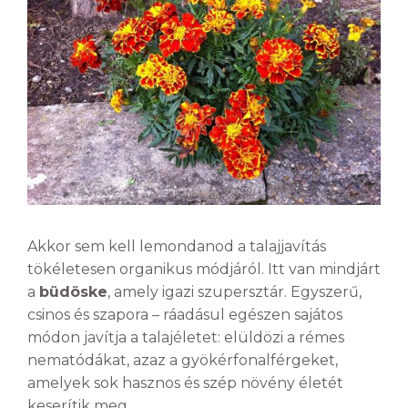
Akkor sem kell lemondanod a talajjavítás
tökéletesen organikus módjáról. Itt van mindjárt
a
büdöske
, amely igazi szupersztár. Egyszerű,
csinos és szapora – ráadásul egészen sajátos
módon javítja a talajéletet: elüldözi a rémes
nematódákat, azaz a gyökérfonalférgeket,
amelyek sok hasznos és szép növény életét
keserítik meg.