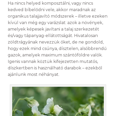
Ha nincs helyed komposztálni, vagy nincs
kedved bíbelődni vele, akkor maradnak az
organikus talajjavító módszerek – illetve ezeken
kívül van még egy varázslat: azok a növények,
amelyek képesek javítani a talaj szerkezetét
és/vagy tápanyag-ellátottságát. Hivatalosan
zöldtrágyának nevezzük őket, de ne gondold,
hogy ezek mind csúnya, dísztelen, alsóbbrendű
gazok, amelyek maximum szántóföldre valók.
Igenis vannak köztük kifejezetten mutatós,
díszkertben is használható darabok – ezekből
ajánlunk most néhányat.