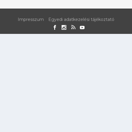
Impresszum
Egyedi adatkezelési tájékoztató