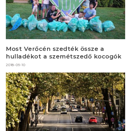
Most Verőcén szedték össze a
hulladékot a szemétszedő kocogók
2018-09-10