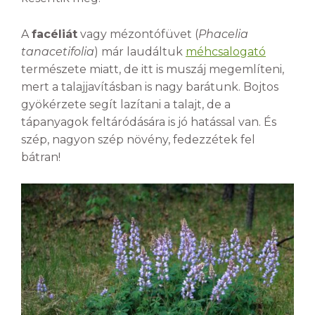
A
facéliát
vagy mézontófüvet (
Phacelia
tanacetifolia
) már laudáltuk
méhcsalogató
természete miatt, de itt is muszáj megemlíteni,
mert a talajjavításban is nagy barátunk. Bojtos
gyökérzete segít lazítani a talajt, de a
tápanyagok feltáródására is jó hatással van. És
szép, nagyon szép növény, fedezzétek fel
bátran!