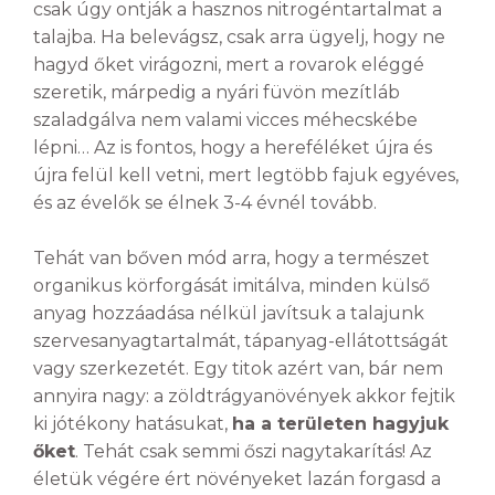
csak úgy ontják a hasznos nitrogéntartalmat a
talajba. Ha belevágsz, csak arra ügyelj, hogy ne
hagyd őket virágozni, mert a rovarok eléggé
szeretik, márpedig a nyári füvön mezítláb
szaladgálva nem valami vicces méhecskébe
lépni… Az is fontos, hogy a hereféléket újra és
újra felül kell vetni, mert legtöbb fajuk egyéves,
és az évelők se élnek 3-4 évnél tovább.
Tehát van bőven mód arra, hogy a természet
organikus körforgását imitálva, minden külső
anyag hozzáadása nélkül javítsuk a talajunk
szervesanyagtartalmát, tápanyag-ellátottságát
vagy szerkezetét. Egy titok azért van, bár nem
annyira nagy: a zöldtrágyanövények akkor fejtik
ki jótékony hatásukat,
ha a területen hagyjuk
őket
. Tehát csak semmi őszi nagytakarítás! Az
életük végére ért növényeket lazán forgasd a