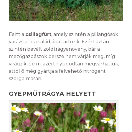
És itt a
csillagfürt
, amely szintén a pillangósok
varázslatos családjába tartozik. Ezért aztán
szintén bevált zöldtrágyanövény, bár a
mezőgazdászok persze nem várják meg, míg
virágzik, de mi azért nyugodtan megvárhatjuk,
attól ő még gyártja a felvehető nitrogént
szorgalmasan.
GYEPMŰTRÁGYA HELYETT