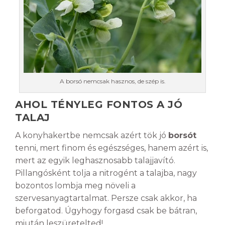
A borsó nemcsak hasznos, de szép is.
AHOL TÉNYLEG FONTOS A JÓ
TALAJ
A konyhakertbe nemcsak azért tök jó
borsót
tenni, mert finom és egészséges, hanem azért is,
mert az egyik leghasznosabb talajjavító.
Pillangósként tolja a nitrogént a talajba, nagy
bozontos lombja meg növeli a
szervesanyagtartalmat. Persze csak akkor, ha
beforgatod. Úgyhogy forgasd csak be bátran,
miután leszüretelted!