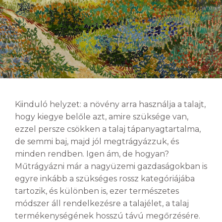
Kiinduló helyzet: a növény arra használja a talajt,
hogy kiegye belőle azt, amire szüksége van,
ezzel persze csökken a talaj tápanyagtartalma,
de semmi baj, majd jól megtrágyázzuk, és
minden rendben. Igen ám, de hogyan?
Műtrágyázni már a nagyüzemi gazdaságokban is
egyre inkább a szükséges rossz kategóriájába
tartozik, és különben is, ezer természetes
módszer áll rendelkezésre a talajélet, a talaj
termékenységének hosszú távú megőrzésére.