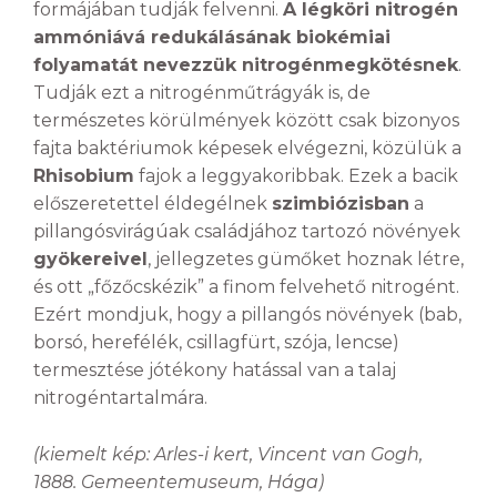
formájában tudják felvenni.
A légköri nitrogén
ammóniává redukálásának biokémiai
folyamatát nevezzük nitrogénmegkötésnek
.
Tudják ezt a nitrogénműtrágyák is, de
természetes körülmények között csak bizonyos
fajta baktériumok képesek elvégezni, közülük a
Rhisobium
fajok a leggyakoribbak. Ezek a bacik
előszeretettel éldegélnek
szimbiózisban
a
pillangósvirágúak családjához tartozó növények
gyökereivel
, jellegzetes gümőket hoznak létre,
és ott „főzőcskézik” a finom felvehető nitrogént.
Ezért mondjuk, hogy a pillangós növények (bab,
borsó, herefélék, csillagfürt, szója, lencse)
termesztése jótékony hatással van a talaj
nitrogéntartalmára.
(kiemelt kép: Arles-i kert, Vincent van Gogh,
1888. Gemeentemuseum, Hága)