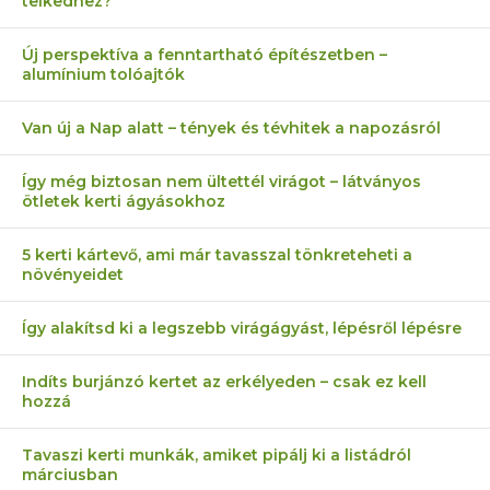
telkedhez?
Új perspektíva a fenntartható építészetben –
alumínium tolóajtók
Van új a Nap alatt – tények és tévhitek a napozásról
Így még biztosan nem ültettél virágot – látványos
ötletek kerti ágyásokhoz
5 kerti kártevő, ami már tavasszal tönkreteheti a
növényeidet
Így alakítsd ki a legszebb virágágyást, lépésről lépésre
Indíts burjánzó kertet az erkélyeden – csak ez kell
hozzá
Tavaszi kerti munkák, amiket pipálj ki a listádról
márciusban