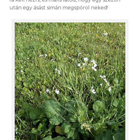
után egy ásást simán megspórol neked!