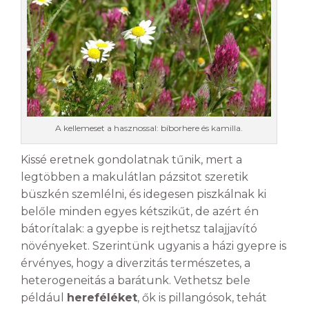
A kellemeset a hasznossal: bíborhere és kamilla.
Kissé eretnek gondolatnak tűnik, mert a
legtöbben a makulátlan pázsitot szeretik
büszkén szemlélni, és idegesen piszkálnak ki
belőle minden egyes kétszikűt, de azért én
bátorítalak: a gyepbe is rejthetsz talajjavító
növényeket. Szerintünk ugyanis a házi gyepre is
érvényes, hogy a diverzitás természetes, a
heterogeneitás a barátunk. Vethetsz bele
például
hereféléket
, ők is pillangósok, tehát