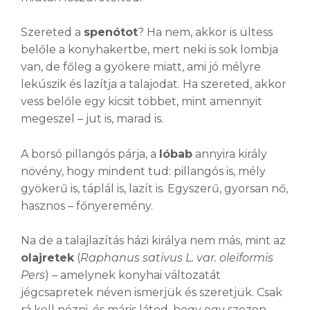
Szereted a
spenótot
? Ha nem, akkor is ültess
belőle a konyhakertbe, mert neki is sok lombja
van, de főleg a gyökere miatt, ami jó mélyre
lekúszik és lazítja a talajodat. Ha szereted, akkor
vess belőle egy kicsit többet, mint amennyit
megeszel – jut is, marad is.
A borsó pillangós párja, a
lóbab
annyira király
növény, hogy mindent tud: pillangós is, mély
gyökerű is, táplál is, lazít is. Egyszerű, gyorsan nő,
hasznos – főnyeremény.
Na de a talajlazítás házi királya nem más, mint az
olajretek
(
Raphanus sativus L. var. oleiformis
Pers
) – amelynek konyhai változatát
jégcsapretek néven ismerjük és szeretjük. Csak
rá kell nézni, és máris látod, hogy egy szezon