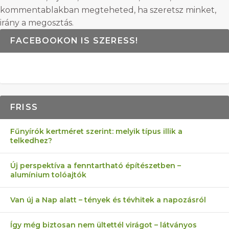
kommentablakban megteheted, ha szeretsz minket,
irány a megosztás.
FACEBOOKON IS SZERESS!
FRISS
Fűnyírók kertméret szerint: melyik típus illik a
telkedhez?
Új perspektíva a fenntartható építészetben –
alumínium tolóajtók
Van új a Nap alatt – tények és tévhitek a napozásról
Így még biztosan nem ültettél virágot – látványos