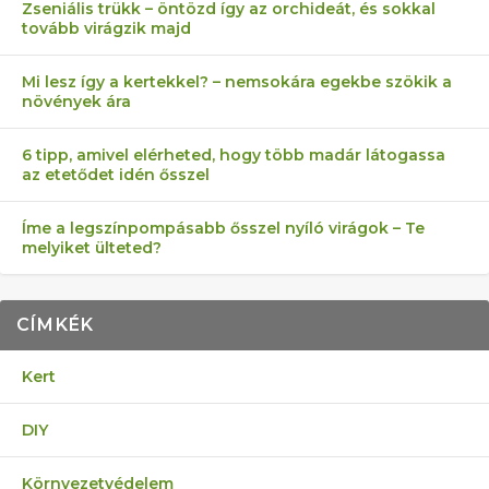
Zseniális trükk – öntözd így az orchideát, és sokkal
tovább virágzik majd
Mi lesz így a kertekkel? – nemsokára egekbe szökik a
növények ára
6 tipp, amivel elérheted, hogy több madár látogassa
az etetődet idén ősszel
Íme a legszínpompásabb ősszel nyíló virágok – Te
melyiket ülteted?
CÍMKÉK
Kert
DIY
Környezetvédelem