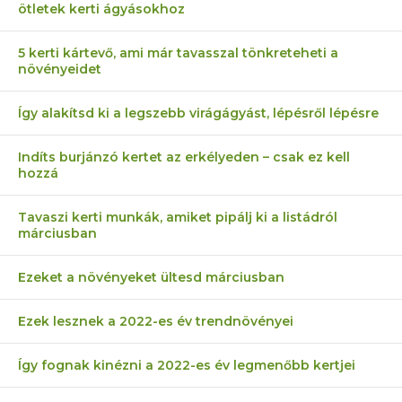
ötletek kerti ágyásokhoz
5 kerti kártevő, ami már tavasszal tönkreteheti a
növényeidet
Így alakítsd ki a legszebb virágágyást, lépésről lépésre
Indíts burjánzó kertet az erkélyeden – csak ez kell
hozzá
Tavaszi kerti munkák, amiket pipálj ki a listádról
márciusban
Ezeket a növényeket ültesd márciusban
Ezek lesznek a 2022-es év trendnövényei
Így fognak kinézni a 2022-es év legmenőbb kertjei