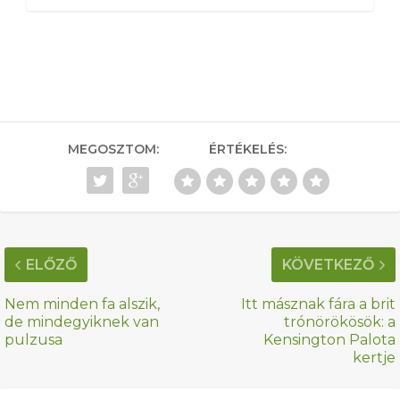
MEGOSZTOM:
ÉRTÉKELÉS:
ELŐZŐ
KÖVETKEZŐ
Nem minden fa alszik,
Itt másznak fára a brit
de mindegyiknek van
trónörökösök: a
pulzusa
Kensington Palota
kertje