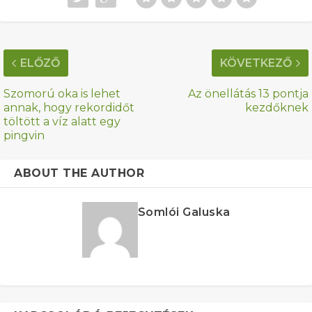
ELŐZŐ
KÖVETKEZŐ
Szomorú oka is lehet
Az önellátás 13 pontja
annak, hogy rekordidőt
kezdőknek
töltött a víz alatt egy
pingvin
ABOUT THE AUTHOR
Somlói Galuska