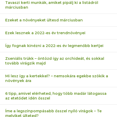
Tavaszi kerti munkák, amiket pipálj ki a listádról
márciusban
Ezeket a növényeket ültesd márciusban
Ezek lesznek a 2022-es év trendnövényei
Így fognak kinézni a 2022-es év legmenőbb kertjei
Zseniális trükk – öntözd így az orchideát, és sokkal
tovább virágzik majd
Mi lesz így a kertekkel? – nemsokára egekbe szökik a
növények ára
6 tipp, amivel elérheted, hogy több madár látogassa
az etetődet idén ősszel
Íme a legszínpompásabb ősszel nyíló virágok – Te
melyiket ülteted?