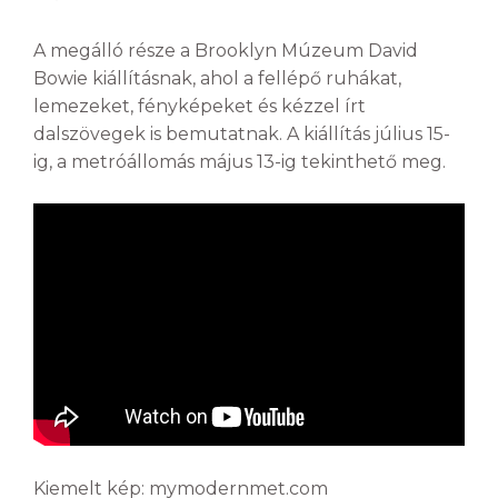
A megálló része a Brooklyn Múzeum David
Bowie kiállításnak, ahol a fellépő ruhákat,
lemezeket, fényképeket és kézzel írt
dalszövegek is bemutatnak. A kiállítás július 15-
ig, a metróállomás május 13-ig tekinthető meg.
Kiemelt kép: mymodernmet.com