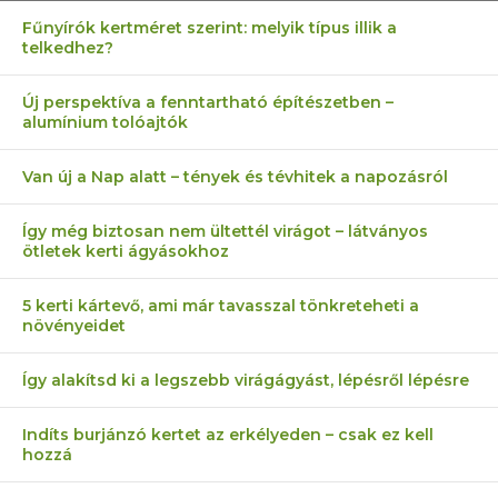
Fűnyírók kertméret szerint: melyik típus illik a
telkedhez?
Új perspektíva a fenntartható építészetben –
alumínium tolóajtók
Van új a Nap alatt – tények és tévhitek a napozásról
Így még biztosan nem ültettél virágot – látványos
ötletek kerti ágyásokhoz
5 kerti kártevő, ami már tavasszal tönkreteheti a
növényeidet
Így alakítsd ki a legszebb virágágyást, lépésről lépésre
Indíts burjánzó kertet az erkélyeden – csak ez kell
hozzá