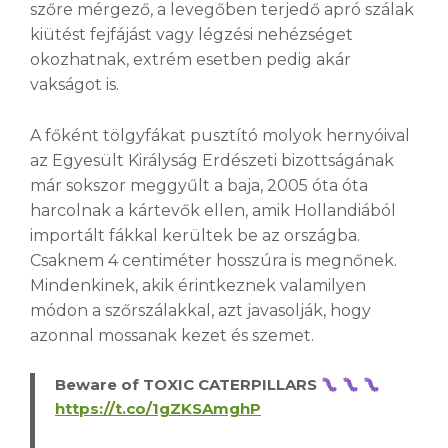
szőre mérgező, a levegőben terjedő apró szálak
kiütést fejfájást vagy légzési nehézséget
okozhatnak, extrém esetben pedig akár
vakságot is.
A főként tölgyfákat pusztító molyok hernyóival
az Egyesült Királyság Erdészeti bizottságának
már sokszor meggyűlt a baja, 2005 óta óta
harcolnak a kártevők ellen, amik Hollandiából
importált fákkal kerültek be az országba.
Csaknem 4 centiméter hosszúra is megnőnek.
Mindenkinek, akik érintkeznek valamilyen
módon a szőrszálakkal, azt javasolják, hogy
azonnal mossanak kezet és szemet.
Beware of TOXIC CATERPILLARS
https://t.co/1gZKSAmghP