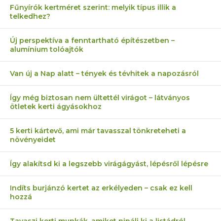
Fűnyírók kertméret szerint: melyik típus illik a
telkedhez?
Új perspektíva a fenntartható építészetben –
alumínium tolóajtók
Van új a Nap alatt – tények és tévhitek a napozásról
Így még biztosan nem ültettél virágot – látványos
ötletek kerti ágyásokhoz
5 kerti kártevő, ami már tavasszal tönkreteheti a
növényeidet
Így alakítsd ki a legszebb virágágyást, lépésről lépésre
Indíts burjánzó kertet az erkélyeden – csak ez kell
hozzá