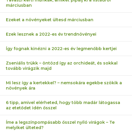
Tavaszi kerti munkák, amiket pipálj ki a listádról
márciusban
Ezeket a növényeket ültesd márciusban
Ezek lesznek a 2022-es év trendnövényei
Így fognak kinézni a 2022-es év legmenőbb kertjei
Zseniális trükk – öntözd így az orchideát, és sokkal
tovább virágzik majd
Mi lesz így a kertekkel? – nemsokára egekbe szökik a
növények ára
6 tipp, amivel elérheted, hogy több madár látogassa
az etetődet idén ősszel
Íme a legszínpompásabb ősszel nyíló virágok – Te
melyiket ülteted?