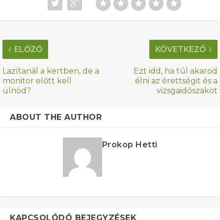
ELŐZŐ
KÖVETKEZŐ
Lazítanál a kertben, de a
Ezt idd, ha túl akarod
monitor előtt kell
élni az érettségit és a
ülnöd?
vizsgaidőszakot
ABOUT THE AUTHOR
Prokop Hetti
KAPCSOLÓDÓ BEJEGYZÉSEK