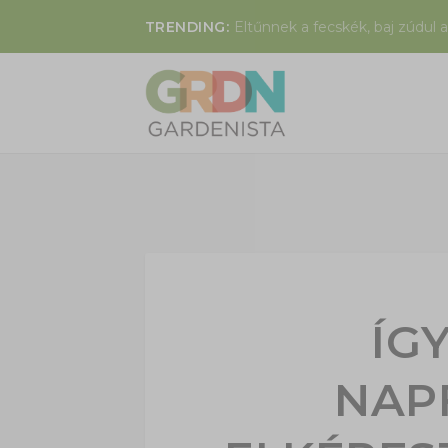
TRENDING:
Eltűnnek a fecskék, baj zúdul a
ÍG
NAP