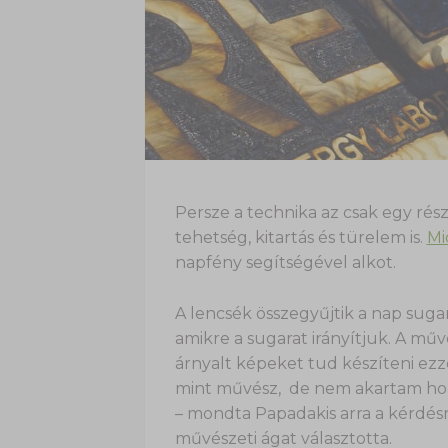
Persze a technika az csak egy rés
tehetség, kitartás és türelem is.
Mi
napfény segítségével alkot.
A lencsék összegyűjtik a nap suga
amikre a sugarat irányítjuk. A mű
árnyalt képeket tud készíteni ezze
mint művész, de nem akartam hord
– mondta Papadakis arra a kérdésr
művészeti ágat választotta.