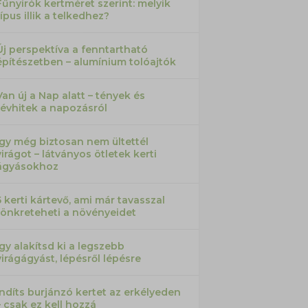
Fűnyírók kertméret szerint: melyik
típus illik a telkedhez?
Új perspektíva a fenntartható
építészetben – alumínium tolóajtók
Van új a Nap alatt – tények és
tévhitek a napozásról
Így még biztosan nem ültettél
virágot – látványos ötletek kerti
ágyásokhoz
5 kerti kártevő, ami már tavasszal
tönkreteheti a növényeidet
Így alakítsd ki a legszebb
virágágyást, lépésről lépésre
Indíts burjánzó kertet az erkélyeden
– csak ez kell hozzá