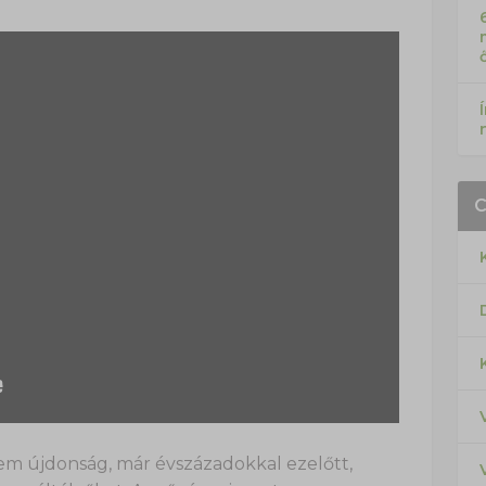
em újdonság, már évszázadokkal ezelőtt,