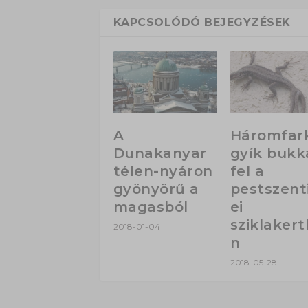
KAPCSOLÓDÓ BEJEGYZÉSEK
A
Háromfar
Dunakanyar
gyík bukk
télen-nyáron
fel a
gyönyörű a
pestszent
magasból
ei
sziklaker
2018-01-04
n
2018-05-28