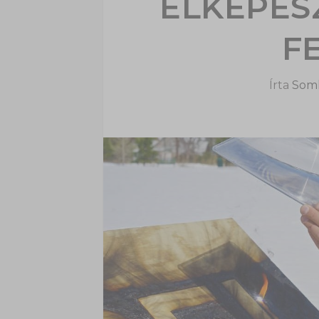
ELKÉPES
F
Írta
Soml