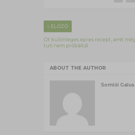
ELŐZŐ
Öt különleges epres recept, amit mé
tuti nem próbáltál
ABOUT THE AUTHOR
Somlói Galu