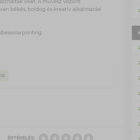
asználták őket. A művész viszont
an békés, boldog és kreatív alkalmazási
ibessolarprinting
EO
ÉRTÉKELÉS: