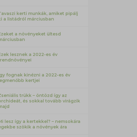
Tavaszi kerti munkák, amiket pipálj
ki a listádról márciusban
Ezeket a növényeket ültesd
márciusban
Ezek lesznek a 2022-es év
trendnövényei
Így fognak kinézni a 2022-es év
legmenőbb kertjei
Zseniális trükk – öntözd így az
orchideát, és sokkal tovább virágzik
majd
Mi lesz így a kertekkel? – nemsokára
egekbe szökik a növények ára