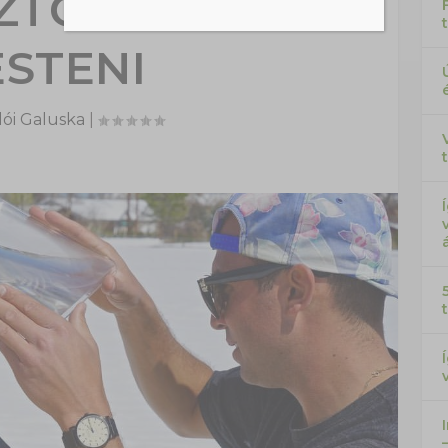
ZTŐ KÉPEKET
ESTENI
ói Galuska
|