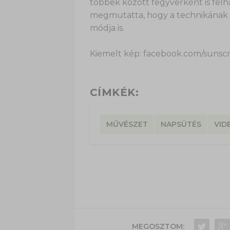
többek között fegyverként is felh
megmutatta, hogy a technikának v
módja is.
Kiemelt kép: facebook.com/sunscr
CÍMKÉK:
MŰVÉSZET
NAPSÜTÉS
VID
MEGOSZTOM: