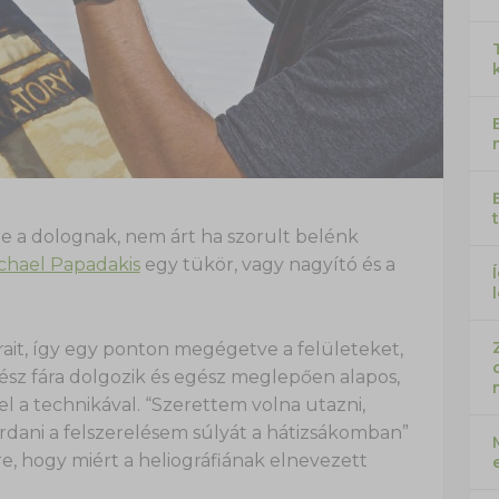
ze a dolognak, nem árt ha szorult belénk
chael Papadakis
egy tükör, vagy nagyító és a
rait, így egy ponton megégetve a felületeket,
vész fára dolgozik és egész meglepően alapos,
l a technikával. “Szerettem volna utazni,
ani a felszerelésem súlyát a hátizsákomban”
e, hogy miért a heliográfiának elnevezett