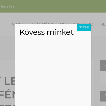
 fejünkre
VIDEÓ
VÉLEMÉNY
DIY
GASZTRO
KE
BEZÁR
Kövess minket
Y LEHET
FÉNNYEL