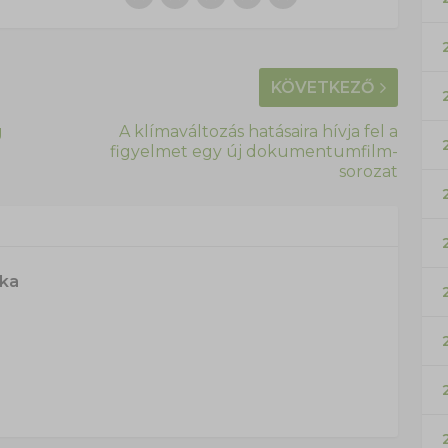
KÖVETKEZŐ
g
A klímaváltozás hatásaira hívja fel a
figyelmet egy új dokumentumfilm-
sorozat
ska