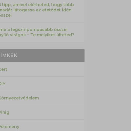
6 tipp, amivel elérheted, hogy több
madár látogassa az etetődet idén
ősszel
Íme a legszínpompásabb ősszel
nyíló virágok – Te melyiket ülteted?
CÍMKÉK
Kert
DIY
Környezetvédelem
Virág
Vélemény