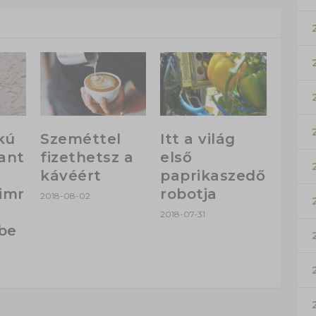
kú
Szeméttel
Itt a világ
ant
fizethetsz a
első
kávéért
paprikaszedő
imr
robotja
2018-08-02
2018-07-31
tbe