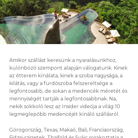
Amikor szállást keresünk a nyaralásunkhoz,
különböző szempont alapján válogatunk. Kinek
az étterem kínálata, kinek a szoba nagysága, a
kilátás, vagy a fürdőszoba felszereltsége a
legfontosabb, de sokan a medencék méretét és
mennyiségét tartják a legfontosabbnak. Na,
nekik sokkoló lesz az Insider videója a világ 10
legmeglepőbb medencéjét kínáló szállásról.
Görögország, Texas, Makaó, Bali, Franciaország,
Fidzsi-szigetek, Thaiföld és Svájc sorakoztatja a