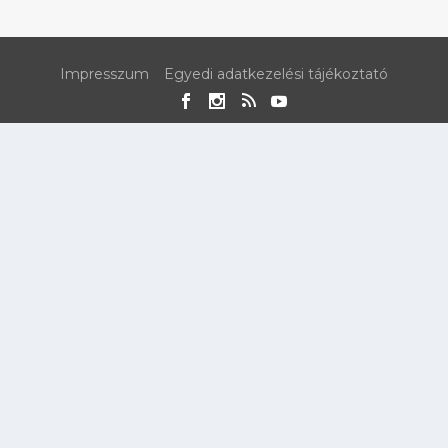
Impresszum
Egyedi adatkezelési tájékoztató