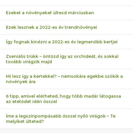
Ezeket a növényeket ültesd márciusban
Ezek lesznek a 2022-es év trendnövényei
Így fognak kinézni a 2022-es év legmenőbb kertjei
Zseniális trükk – öntözd így az orchideát, és sokkal
tovább virágzik majd
Mi lesz így a kertekkel? – nemsokára egekbe szökik a
növények ára
6 tipp, amivel elérheted, hogy több madár látogassa
az etetődet idén ősszel
Íme a legszínpompásabb ősszel nyíló virágok – Te
melyiket ülteted?