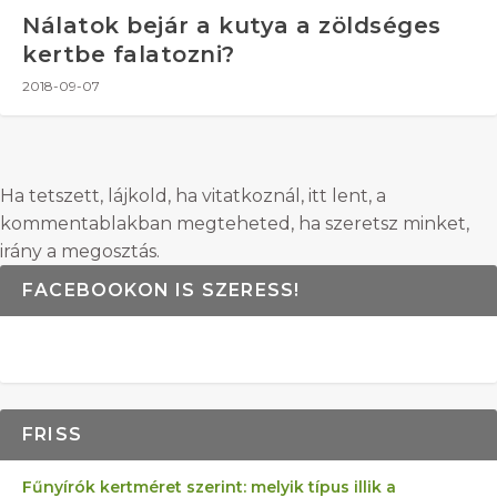
Nálatok bejár a kutya a zöldséges
kertbe falatozni?
2018-09-07
Ha tetszett, lájkold, ha vitatkoznál, itt lent, a
kommentablakban megteheted, ha szeretsz minket,
irány a megosztás.
FACEBOOKON IS SZERESS!
FRISS
Fűnyírók kertméret szerint: melyik típus illik a