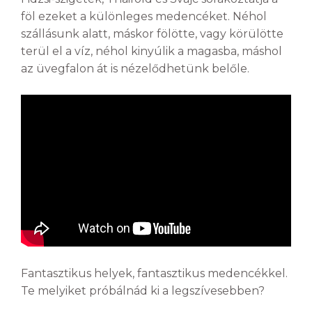
föl ezeket a különleges medencéket. Néhol
szállásunk alatt, máskor fölötte, vagy körülötte
terül el a víz, néhol kinyúlik a magasba, máshol
az üvegfalon át is nézelődhetünk belőle.
Fantasztikus helyek, fantasztikus medencékkel.
Te melyiket próbálnád ki a legszívesebben?